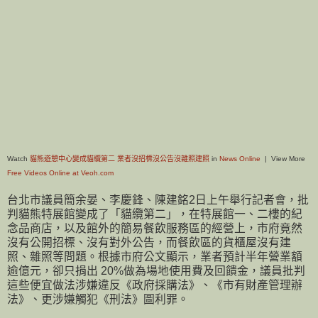
Watch
貓熊遊憩中心變成貓纜第二 業者沒招標沒公告沒雜照建照
in
News Online
| View More
Free Videos Online at Veoh.com
台北市議員簡余晏、李慶鋒、陳建銘2日上午舉行記者會，批
判貓熊特展館變成了「貓纜第二」，在特展館一、二樓的紀
念品商店，以及館外的簡易餐飲服務區的經營上，市府竟然
沒有公開招標、沒有對外公告，而餐飲區的貨櫃屋沒有建
照、雜照等問題。根據市府公文顯示，業者預計半年營業額
逾億元，卻只捐出 20%做為場地使用費及回饋金，議員批判
這些便宜做法涉嫌違反《政府採購法》、《市有財產管理辦
法》、更涉嫌觸犯《刑法》圖利罪。