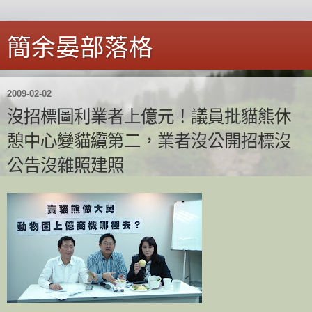
簡余晏部落格
2009-02-02
沒招標圖利業者上億元！議員批貓熊休
憩中心變貓纜第二，業者沒公開招標沒
公告沒雜照建照