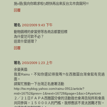
施x德(我向你跪求啦!)趕快再出來反台北市貪腐阿!!!
回覆
匿名
2/02/2009 9:43 下午
動物園裡的麥當勞等各商店都要招標
為什麼范可欽不必？
這是什麼道理？
回覆
匿名
2/03/2009 1:23 上午
余晏美眉:
我是Rainu，不知你還記得我嗎?!在西雅圖台灣會館有見過
面。
請幫忙推動一下台灣正名連署活動
http://tw.myblog.yahoo.com/rainu-0911/article?
mid=16752&prev=-1&next=16728&page=1&sc=1#yartcmt
２／２１日ＦＡＰＡ西雅圖分會的活動我也會再告知所有會員
共同參與，１５０００人的門檻，我想應該不是太困難才對。