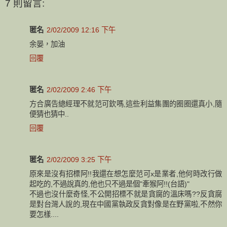
7 則留言:
匿名
2/02/2009 12:16 下午
余晏，加油
回覆
匿名
2/02/2009 2:46 下午
方合廣告總經理不就范可欽嗎,這些利益集團的圈圈還真小,隨
便猜也猜中..
回覆
匿名
2/02/2009 3:25 下午
原來是沒有招標阿!!我還在想怎麼范可x是業者,他何時改行做
起吃的,不過說真的,他也只不過是個"牽猴阿!!(台語)"
不過也沒什麼奇怪,不公開招標不就是貪腐的溫床嗎??反貪腐
是對台灣人說的,現在中國黨執政反貪對像是在野黨啦,不然你
要怎樣....