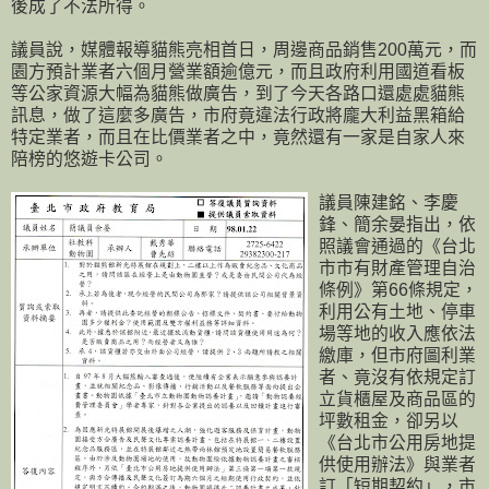
後成了不法所得。
議員說，媒體報導貓熊亮相首日，周邊商品銷售200萬元，而
園方預計業者六個月營業額逾億元，而且政府利用國道看板
等公家資源大幅為貓熊做廣告，到了今天各路口還處處貓熊
訊息，做了這麼多廣告，市府竟違法行政將龐大利益黑箱給
特定業者，而且在比價業者之中，竟然還有一家是自家人來
陪榜的悠遊卡公司。
議員陳建銘、李慶
鋒、簡余晏指出，依
照議會通過的《台北
市市有財產管理自治
條例》第66條規定，
利用公有土地、停車
場等地的收入應依法
繳庫，但市府圖利業
者、竟沒有依規定訂
立貨櫃屋及商品區的
坪數租金，卻另以
《台北市公用房地提
供使用辦法》與業者
訂「短期契約」，市