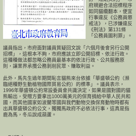
府規避合法招標程序
如同貓纜翻本，便宜
行事違反《公務員懲
戒法》，已涉嫌違反
《刑法》第131條
「公務員圖利罪」。
議員指出，市府面對議員質疑回文說「六個月後會另行公開
招標」，這根本不夠，市府應該立即公開招標、依法行政。
這種種做法都忽略公務員最基本的依法行政、公共服務原
則，讓業界承攬公務剝削民眾、賺取利益。
此外，馬先生過年期間恥言貓熊來台依據「華盛頓公約（瀕
臨絕種野生動植物國際貿易公約）的標準」。議員表示，
1996年華盛頓公約常設委員會共識決定，如果是國對國的貓
熊輸出，受贈方要拿出1000萬美元的保育捐給中華人民共和
國，而其他國家如波蘭等國與我們動物交換保育動物時都有
出具華盛頓公約公文，獨獨馬政府不必依法行事，這真是指
鹿為馬，冬瓜說成葫蘆。