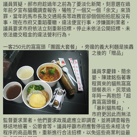
議員質疑，郝市府趁過年之前為了要淡化新聞，刻意選在過
年前夕宣布貓纜調查報告，犧牲了一個又一個「余文」來頂
罪，當年的馬市長及交通局長等政務官卻個個拍拍屁股沒有
事，現在市府又重蹈覆轍，違法便宜行事，涉嫌圖利業者，
議員要求市府依法立刻重新招標，停止未依法公開招標、未
依法繳交租金的違法營利行為。
一客250元的窩窩頭「團圓大套餐」，旁邊的義大利麵是挨轟
之後的「贈品」
議員李慶鋒、簡余
晏、陳建銘指著專
程買來的貓熊窩窩
頭餐表示，民眾過
年時一再抱怨「超
貴窩窩頭餐」、
「暴利貓熊帽」，
市府更因此而無法
監督要求業者。他們要求政風處應立即調查，並將調查報告
移送地檢署、公懲會等。議員呼籲市府應暫停這些未經法令
程序的商品販售，重新進行合法招標，以免這些商業利益最