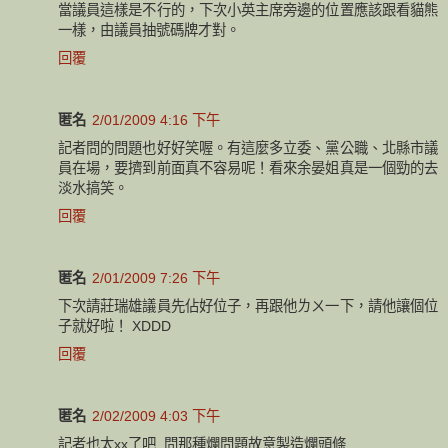
當議員這樣是不行的，下次小英主席旁邊的位置應該跟看貓熊
一樣，由議員抽號碼牌才對。
回覆
匿名
2/01/2009 4:16 下午
記者問的問題也好好笑喔。有這麼多立委、黨公職、北縣市議
員在場，要擠到前面真不容易呢！看來余晏姐真是一個勁的去
淡水搞笑。
回覆
匿名
2/01/2009 7:26 下午
下次請莊瑞雄議員先佔好位子，再跟他ㄌㄨ一下，請他讓個位
子就好啦！ XDDD
回覆
匿名
2/02/2009 4:03 下午
記者也太xx了吧, 問那種爛問題故意製造爛頭條.