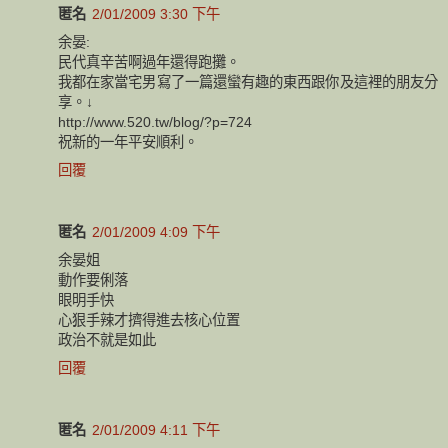
匿名
2/01/2009 3:30 下午
余晏:
民代真辛苦啊過年還得跑攤。
我都在家當宅男寫了一篇還蠻有趣的東西跟你及這裡的朋友分
享。↓
http://www.520.tw/blog/?p=724
祝新的一年平安順利。
回覆
匿名
2/01/2009 4:09 下午
余晏姐
動作要俐落
眼明手快
心狠手辣才擠得進去核心位置
政治不就是如此
回覆
匿名
2/01/2009 4:11 下午