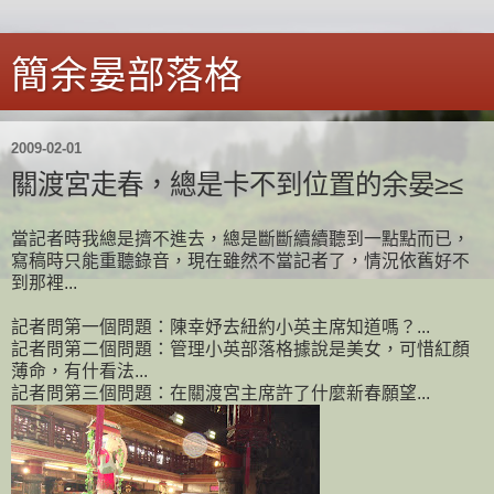
簡余晏部落格
2009-02-01
關渡宮走春，總是卡不到位置的余晏≥≤
當記者時我總是擠不進去，總是斷斷續續聽到一點點而已，
寫稿時只能重聽錄音，現在雖然不當記者了，情況依舊好不
到那裡...
記者問第一個問題：陳幸妤去紐約小英主席知道嗎？...
記者問第二個問題：管理小英部落格據說是美女，可惜紅顏
薄命，有什看法...
記者問第三個問題：在關渡宮主席許了什麼新春願望...