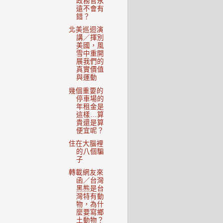
政務官永
遠不會有
錯？
北美巡迴演
講／揮別
美國，風
雪中重開
展我們的
真實價值
與運動
幾個重要的
停車場的
年租金是
這樣…算
貴還是算
便宜呢？
住在大腦裡
的八個騙
子
轉載網友來
函／台灣
黑熊是台
灣特有動
物，為什
麼要寫鄉
土動物？