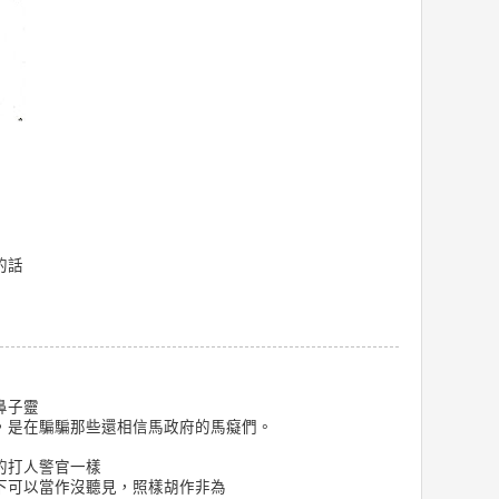
的話
鼻子靈
，是在騙騙那些還相信馬政府的馬癡們。
的打人警官一樣
下可以當作沒聽見，照樣胡作非為