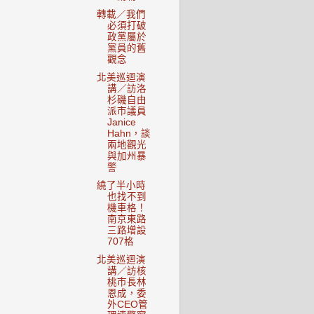
轉載／我們
必須打破
政黨屬於
黨員的舊
觀念
北美巡迴演
講／訪洛
杉磯自由
派市議員
Janice
Hahn，談
兩地觀光
與加州暴
警
繞了半小時
也找不到
機車格！
南京東路
三路增設
707格
北美巡迴演
講／訪核
桃市長林
恩成，委
外CEO管