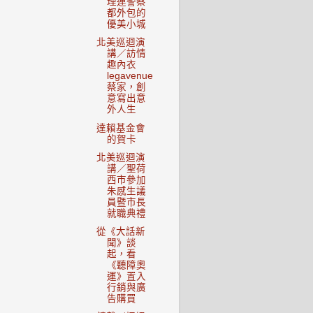
理連警察
都外包的
優美小城
北美巡迴演
講／訪情
趣內衣
legavenue
蔡家，創
意寫出意
外人生
達賴基金會
的賀卡
北美巡迴演
講／聖荷
西市參加
朱感生議
員暨市長
就職典禮
從《大話新
聞》談
起，看
《聽障奧
運》置入
行銷與廣
告購買