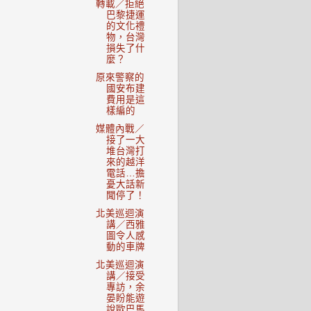
轉載／拒絕
巴黎捷運
的文化禮
物，台灣
損失了什
麼？
原來警察的
國安布建
費用是這
樣編的
媒體內戰／
接了一大
堆台灣打
來的越洋
電話…擔
憂大話新
聞停了！
北美巡迴演
講／西雅
圖令人感
動的車牌
北美巡迴演
講／接受
專訪，余
晏盼能遊
說歐巴馬