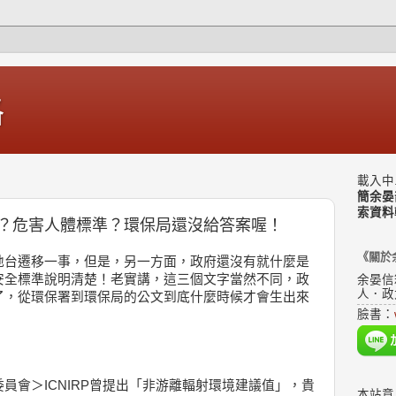
格
載入中.
簡余晏
索資料
？危害人體標準？環保局還沒給答案喔！
《關於
地台遷移一事，但是，另一方面，政府還沒有就什麼是
安全標準說明清楚！老實講，這三個文字當然不同，政
余晏信
人．政
了，從環保署到環保局的公文到底什麼時候才會生出來
臉書：
員會＞ICNIRP曾提出「非游離輻射環境建議值」，貴
本站意