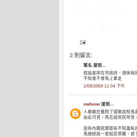
2 則留言:
匿名 提到...
假設是架在市政府、環保局
不知會不會馬上牽走
1/09/2009 11:04 下午
owlsoar
提到...
人都躺在醫院了還敢說校長
由此可見，馬在說苦民所苦
這些內閣就跟那些不知羞恥
馬總統說一套給民眾聽，部