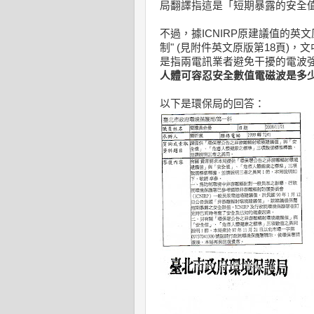
局翻譯指這是「短期暴露的安全
不過，據ICNIRP原建議值的英文原版指
制" (見附件英文原版第18頁)
是指兩電訊業者避免干擾的電波
人體可容忍安全數值電磁波是多
以下是環保局的回答：