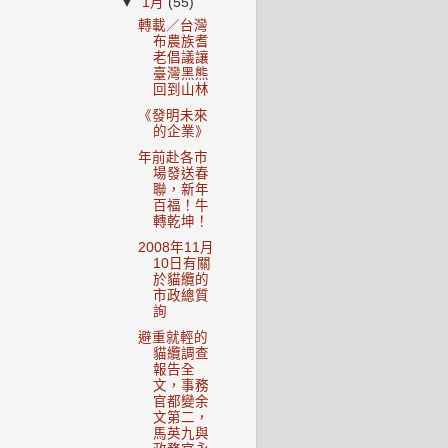
▼
1月
(55)
轉載／台灣
布農族耆
老倡議讓
臺灣黑熊
回到山林
《發明未來
的企業》
年前赴各市
場發送春
聯，新年
百福！牛
轉乾坤！
2008年11月
10日有關
於貓纜的
市政總質
詢
避重就輕的
貓纜調查
報告全
文，事務
官都變余
文第二，
馬英九與