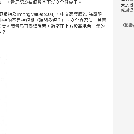
值」，貴局認為這個數字下就安全健康了。
天之後
感謝您
為limiting value(p508) ，中文翻譯應為"暴露限
，文中指的不是指短期（時間多短？）、安全容忍值，其實
《追蹤
強度。請貴局再嚴謹說明，
教室正上方設基地台一年的
少？