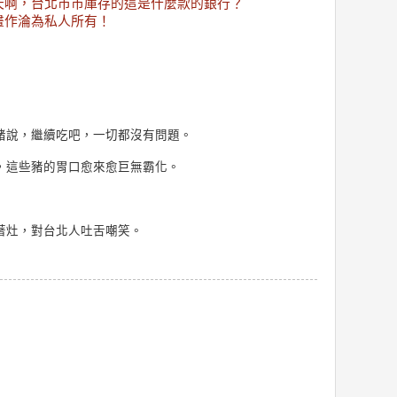
天啊，台北市市庫存的這是什麼款的銀行？
畫作淪為私人所有！
豬說，繼續吃吧，一切都沒有問題。
，這些豬的胃口愈來愈巨無霸化。
著灶，對台北人吐舌嘲笑。