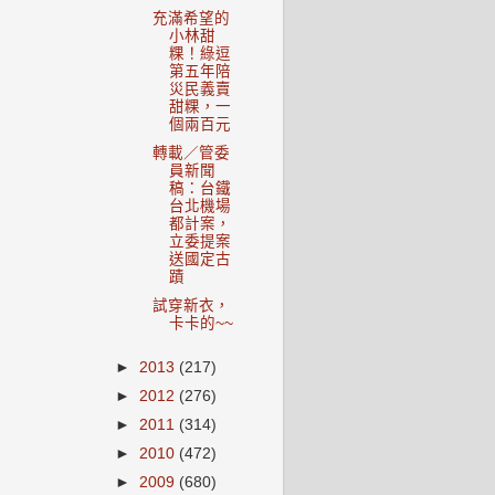
充滿希望的
小林甜
粿！綠逗
第五年陪
災民義賣
甜粿，一
個兩百元
轉載／管委
員新聞
稿：台鐵
台北機場
都計案，
立委提案
送國定古
蹟
試穿新衣，
卡卡的~~
►
2013
(217)
►
2012
(276)
►
2011
(314)
►
2010
(472)
►
2009
(680)