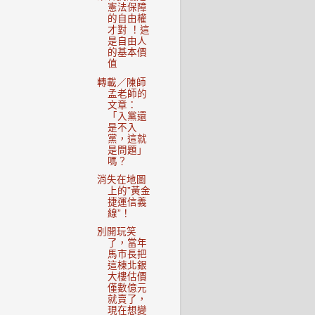
憲法保障
的自由權
才對 ！這
是自由人
的基本價
值
轉載／陳師
孟老師的
文章：
「入黨還
是不入
黨，這就
是問題」
嗎？
消失在地圖
上的”黃金
捷運信義
線”！
別開玩笑
了，當年
馬市長把
這棟北銀
大樓估價
僅數億元
就賣了，
現在想變