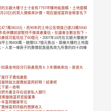
的北銀大樓寸土寸金有7797坪樓地板面積，土地面積
3年8月23日)的買入價格來計價，現在變成富邦金蔡家名下
7萬0810元，而90年的土地公告現值己達23萬5930
馬市長併購前卻堅持不做資產重估，在議會全數反對下，
產就可能低估了60億元
，2007年10月在北銀大樓幾步
土地600萬、總價53.7億元售出，兩棟大樓的土地面
大。人家一棟房子的賣價就直逼馬英九所賣的四十四棟
十四黃金地段分行房產竟用６３年價格來估，差很大
了尾仔子賣祖產態
盛當時說北銀賣給富邦好啊！結果呢
天下第一奇啊
竟把市產全存在這家私人銀行
晏提案撤換富邦官股董事
９年富邦繳庫零元
了賣掉富邦持股的預算收入