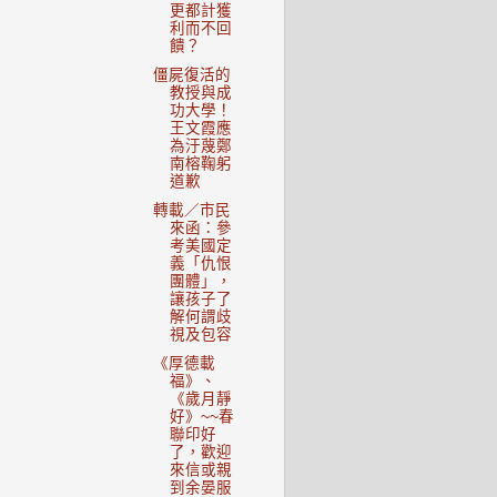
更都計獲
利而不回
饋？
僵屍復活的
教授與成
功大學！
王文霞應
為汙蔑鄭
南榕鞠躬
道歉
轉載／市民
來函：參
考美國定
義「仇恨
團體」，
讓孩子了
解何謂歧
視及包容
《厚德載
福》、
《歲月靜
好》~~春
聯印好
了，歡迎
來信或親
到余晏服