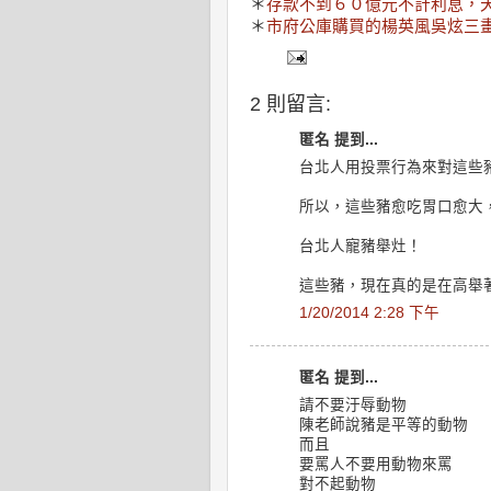
＊
存款不到６０億元不計利息，
＊
市府公庫購買的楊英風吳炫三
2 則留言:
匿名 提到...
台北人用投票行為來對這些
所以，這些豬愈吃胃口愈大
台北人寵豬舉灶！
這些豬，現在真的是在高舉
1/20/2014 2:28 下午
匿名 提到...
請不要汙辱動物
陳老師說豬是平等的動物
而且
要罵人不要用動物來罵
對不起動物