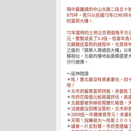
隔中最離譜的中山北路二段五十號
875坪，竟只以民國72年(198
的富邦大樓。
72年當時的土地公告現值每平方公尺
元，整整成長了3.3倍。但當年
北銀賤送富邦的過程中，光是房地
之遙的「國華人壽總部大樓」以每坪
積相似，北銀的樓地板面積還更
分行總價。
～延伸閱讀
＊
吼！賣北銀沒有資產重估，四
吧！
＊
北市府擬賣富邦持股，余晏批
＊
市府花兩億元給高盛評估，高
＊
北銀要被併掉前竟醜化帳面，
＊
沒遴選沒招標沒簽約，北市府
＊
2009這一年繳庫竟零元！余
＊
天啊！說賺很大～但是２００
＊
議會一片反對聲，市府竟還編