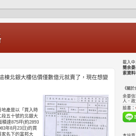
格
載入中.
簡余晏
索資料
這棟北銀大樓估價僅數億元就賣了，現在想變
《關於
余晏信
人．政
臉書：
房地產是以「買入時
二段五十號的北銀大
達875坪(約2893
83年8月23日)的買
蔡家名下的富邦大
本站意