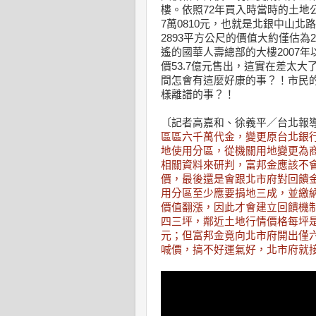
樓。依照72年買入時當時的土地
7萬0810元，也就是北銀中山北
2893平方公尺的價值大約僅估為
遙的國華人壽總部的大樓2007年
價53.7億元售出，這實在差太大
間怎會有這麼好康的事？！市民
樣離譜的事？！
〔記者高嘉和、徐義平／台北報
區區六千萬代金，變更原台北銀
地使用分區，從機關用地變更為
相關資料來研判，富邦金應該不
價，最後還是會跟北市府對回饋
用分區至少應要捐地三成，並繳
價值翻漲，因此才會建立回饋機
四三坪，鄰近土地行情價格每坪
元；但富邦金竟向北市府開出僅
喊價，搞不好運氣好，北市府就