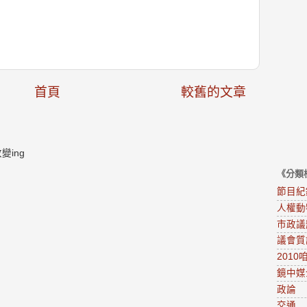
首頁
較舊的文章
ing
《分類
節目紀
人權動
市政議
議會質
201
鏡中媒
政論
交通