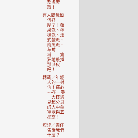
務處索
取！
有人問我如
何抒
壓？！蘋
果派、檸
檬派、法
式鹹派、
南瓜派、
草莓
塔……瘋
狂地敲捶
那派皮
吧！
轉載／年輕
人的一封
信！痛心
~~在一零
一大樓遇
見超分貝
的大中華
軍歌與五
星旗！
短評／圓仔
告訴我們
什麼？