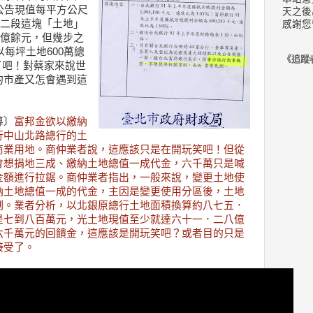
公告現值每平方公尺
天之後
路二段這塊「土地」
感謝您
2億餘元，但幾步之
以每坪土地600萬總
《追蹤
了吧！對蔡家來說世
的市產又怎會遇到這
導〕
富邦金欲以繳納
行中山北路總行的土
商業用地。商仲業者說，這應該只是在開玩笑吧！但從
會想捐地三成、繳納土地總值一成代金，六千萬只是喊
金額進行拉鋸。商仲業者指出，一般來說，變更土地使
納土地總值一成的代金，主因是變更使用分區後，土地
制。業者分析，以北銀原總行土地面積換算約八七五．
是七到八百萬元，光土地現值至少就達六十一．二八億
六千萬元的回饋金，這應該是開玩笑吧？或者目的只是
接受了。