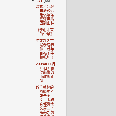
▼
1月
(55)
轉載／台灣
布農族耆
老倡議讓
臺灣黑熊
回到山林
《發明未來
的企業》
年前赴各市
場發送春
聯，新年
百福！牛
轉乾坤！
2008年11月
10日有關
於貓纜的
市政總質
詢
避重就輕的
貓纜調查
報告全
文，事務
官都變余
文第二，
馬英九與