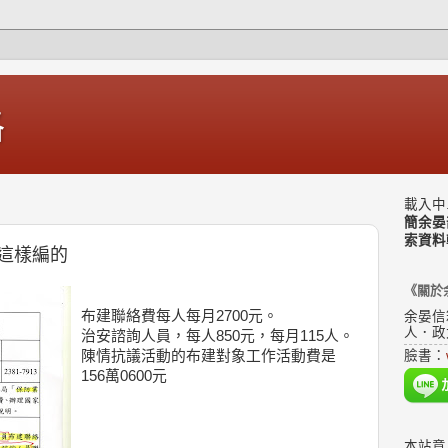
格
載入中.
簡余晏
索資料
這樣編的
《關於
布建聯絡費每人每月2700元。
余晏信
人．政
治安諮詢人員，每人850元，每月115人。
陳情抗議活動的布建對象工作活動費是
臉書：
156萬0600元
本站意