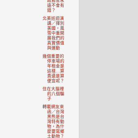
政務官永
遠不會有
錯？
北美巡迴演
講／揮別
美國，風
雪中重開
展我們的
真實價值
與運動
幾個重要的
停車場的
年租金是
這樣…算
貴還是算
便宜呢？
住在大腦裡
的八個騙
子
轉載網友來
函／台灣
黑熊是台
灣特有動
物，為什
麼要寫鄉
土動物？