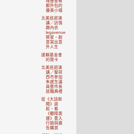
理連警察
都外包的
優美小城
北美巡迴演
講／訪情
趣內衣
legavenue
蔡家，創
意寫出意
外人生
達賴基金會
的賀卡
北美巡迴演
講／聖荷
西市參加
朱感生議
員暨市長
就職典禮
從《大話新
聞》談
起，看
《聽障奧
運》置入
行銷與廣
告購買