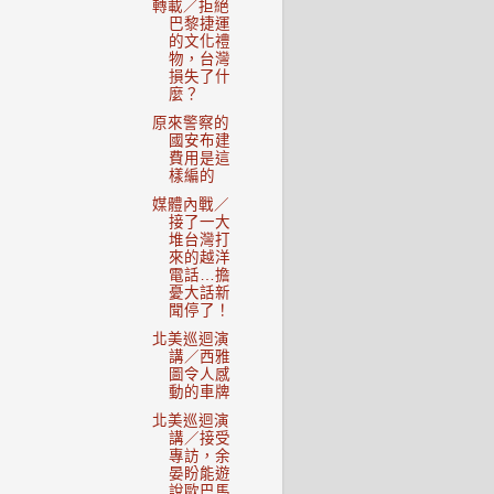
轉載／拒絕
巴黎捷運
的文化禮
物，台灣
損失了什
麼？
原來警察的
國安布建
費用是這
樣編的
媒體內戰／
接了一大
堆台灣打
來的越洋
電話…擔
憂大話新
聞停了！
北美巡迴演
講／西雅
圖令人感
動的車牌
北美巡迴演
講／接受
專訪，余
晏盼能遊
說歐巴馬