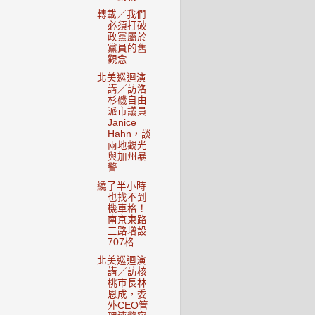
轉載／我們
必須打破
政黨屬於
黨員的舊
觀念
北美巡迴演
講／訪洛
杉磯自由
派市議員
Janice
Hahn，談
兩地觀光
與加州暴
警
繞了半小時
也找不到
機車格！
南京東路
三路增設
707格
北美巡迴演
講／訪核
桃市長林
恩成，委
外CEO管