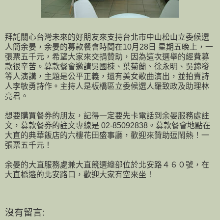
拜託關心台灣未來的好朋友來支持台北市中山松山立委候選
人簡余晏，余晏的募款餐會時間在10月28日 星期五晚上，一
張票五千元，希望大家來交捐贊助，因為這次選舉的經費募
款很辛苦。募款餐會邀請吳國棟、葉菊蘭、徐永明、吳錦發
等人演講，主題是公平正義，還有美女歌曲演出，並拍賣詩
人李敏勇詩作。主持人是板橋區立委候選人羅致政及助理林
亮君。
想要購買餐券的朋友，記得一定要先卡電話到余晏服務處註
文，募款餐券的註文專線是 02-85092838。募款餐會地點在
大直的典華飯店的六樓花田盛事廳，歡迎來贊助逗鬧熱！一
張票五千元！
余晏的大直服務處兼大直競選總部位於北安路４６０號，在
大直橋邊的北安路口，歡迎大家有空來坐！
沒有留言: