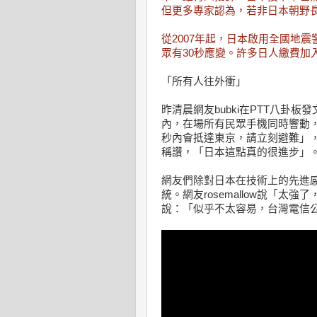
但更多專家認為，若非日本朝野
從2007年起，日本啟用全國地
眾有30秒應變。許多日人繳費加
「所有人往外衝」
昨清晨網友bubki在PTT八卦
內，在場所有民眾手機同時響動，
秒內會抵達東京，請立刻避難」
稱讚，「日本這點真的很進步」
網友們除對日本在技術上的先進
統。網友rosemallow說「太強
說：「似乎不太容易，台灣電信