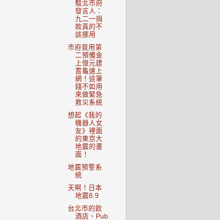
駁北市府
發言人：
九二一捐
款真的不
該挪用
市府竟用第
二預備金
上億元建
置龜速上
網！這筆
錢不如用
來做緊急
救災系統
想起《我的
機器人女
友》裡面
的東京大
地震的畫
面！
地震預警系
統
天啊！日本
地震8.9
台北市的飲
酒店、Pub