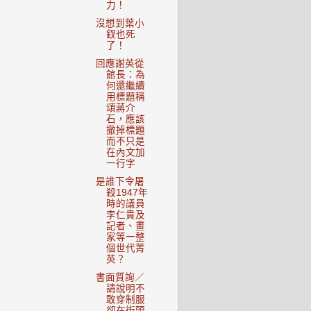
力！
沒想到葉小
釵也死
了！
回應謝英從
館長：為
何還繼續
用標題稱
頌蔣介
石，應該
撤掉標題
而不只是
在內文加
一行字
是誰下令屠
殺1947年
時的議員
李仁貴及
記者、畫
家等一整
個世代菁
英？
書面質詢／
請說明不
敢穿制服
卻在街頭