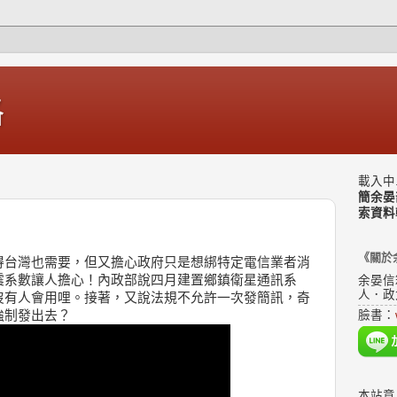
格
載入中.
簡余晏
索資料
《關於
得台灣也需要，但又擔心政府只是想綁特定電信業者消
震系數讓人擔心！內政部說四月建置鄉鎮衛星通訊系
余晏信
人．政
沒有人會用哩。接著，又說法規不允許一次發簡訊，奇
強制發出去？
臉書：
本站意