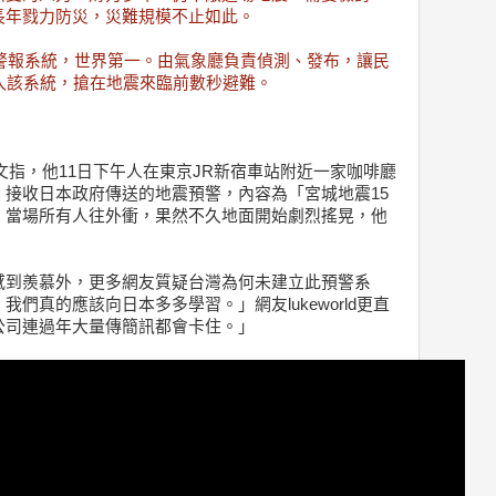
長年戮力防災，災難規模不止如此。
震警報系統，世界第一。由氣象廳負責偵測、發布，讓民
入該系統，搶在地震來臨前數秒避難。
板發文指，他11日下午人在東京JR新宿車站附近一家咖啡廳
接收日本政府傳送的地震預警，內容為「宮城地震15
，當場所有人往外衝，果然不久地面開始劇烈搖晃，他
。
感到羨慕外，更多網友質疑台灣為何未建立此預警系
了，我們真的應該向日本多多學習。」網友lukeworld更直
公司連過年大量傳簡訊都會卡住。」