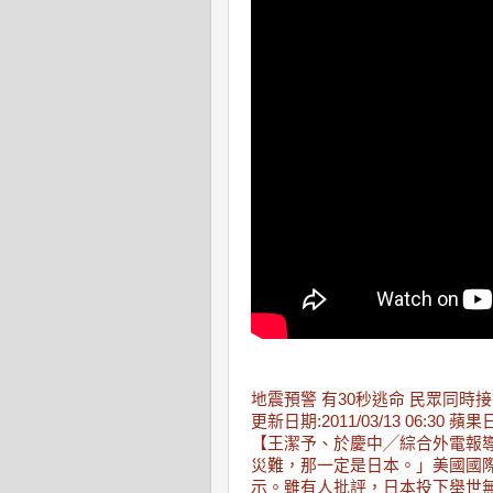
地震預警 有30秒逃命 民眾同時
更新日期:2011/03/13 06:30 蘋
【王潔予、於慶中╱綜合外電報
災難，那一定是日本。」美國國際
示。雖有人批評，日本投下舉世