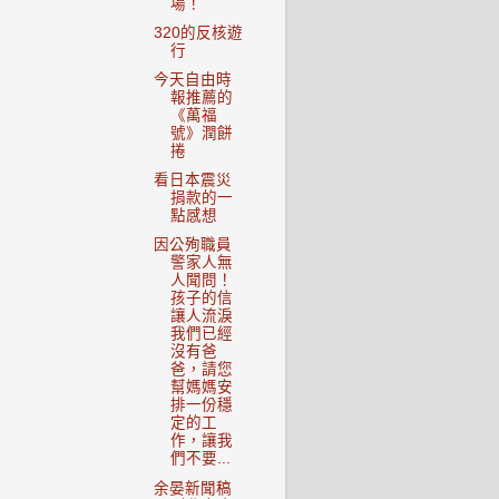
場！
320的反核遊
行
今天自由時
報推薦的
《萬福
號》潤餅
捲
看日本震災
捐款的一
點感想
因公殉職員
警家人無
人聞問！
孩子的信
讓人流淚
我們已經
沒有爸
爸，請您
幫媽媽安
排一份穩
定的工
作，讓我
們不要...
余晏新聞稿