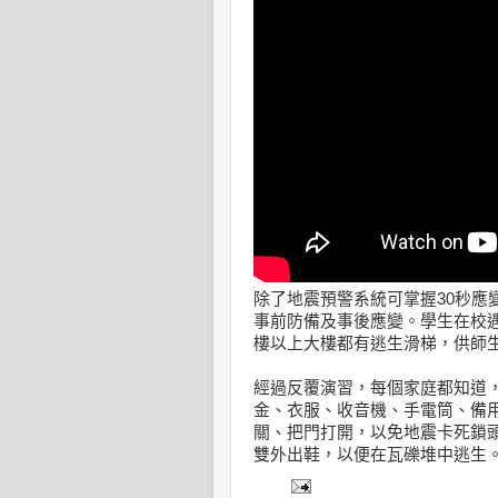
除了地震預警系統可掌握30秒應
事前防備及事後應變。學生在校
樓以上大樓都有逃生滑梯，供師
經過反覆演習，每個家庭都知道
金、衣服、收音機、手電筒、備
關、把門打開，以免地震卡死鎖
雙外出鞋，以便在瓦礫堆中逃生