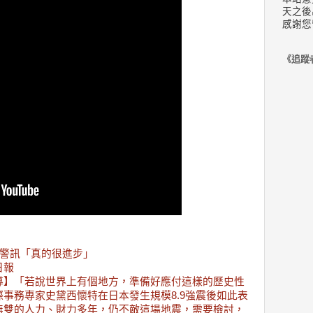
天之後
感謝您
《追蹤
接警訊「真的很進步」
果日報
導】「若說世界上有個地方，準備好應付這樣的歷史性
事務專家史黛西懷特在日本發生規模8.9強震後如此表
無雙的人力、財力多年，仍不敵這場地震，需要檢討，