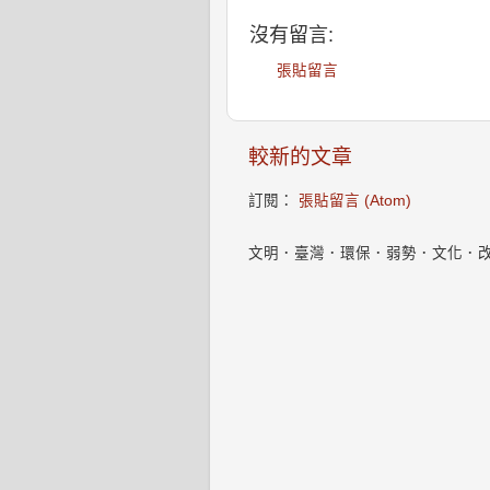
沒有留言:
張貼留言
較新的文章
訂閱：
張貼留言 (Atom)
文明．臺灣．環保．弱勢．文化．改變