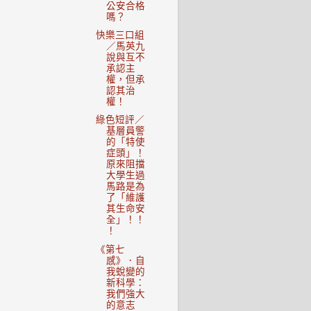
公安合格
嗎？
快樂三口組
／馬英九
說與互不
承認主
權，但承
認其治
權！
綠色短評／
基層員警
的「特使
症頭」！
原來阻擋
大學生過
馬路是為
了「維護
其生命安
全」！！
！
《第七
感》．自
我蛻變的
新科學：
我們強大
的意志