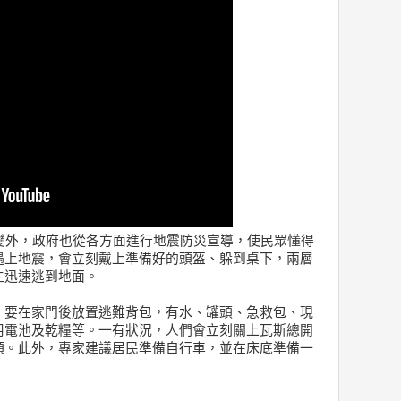
變外，政府也從各方面進行地震防災宣導，使民眾懂得
遇上地震，會立刻戴上準備好的頭盔、躲到桌下，兩層
生迅速逃到地面。
，要在家門後放置逃難背包，有水、罐頭、急救包、現
用電池及乾糧等。一有狀況，人們會立刻關上瓦斯總開
頭。此外，專家建議居民準備自行車，並在床底準備一
。