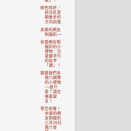
區」！
綠色短評／
抓住民意
朝進步的
方向前進
余晏的網友
制服趴~~
余晏網友制
服趴的小
禮物：日
星鑄字行
的鉛字
「讚」！
猜猜我們本
周六網聚
的小禮物
~~是什
麼？請在
後面留
言！
等您來喔！
余晏的網
友制服趴
三月26日
周六登