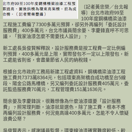
〔記者黃忠榮／台北報
導〕台北市政府99至
100年度鋼構橋梁油漆
工程施工費編了7300多萬元預算，卻另外再編列「委託設計
服務費」400多萬元，台北市議員簡余晏、李慶鋒直呼不可思
議，「我家油漆怎麼不需要找人設計」﹖
新工處長吳俊賢解釋說，設計服務費是按工程費一定比例編
列預算，400多萬元是上限，實際發包不一定以上限發包，新
工處能省則省，會盡量節省人民的納稅錢。
根據台北市政府工務局新建工程處資料，鋼構橋梁油漆工程
施工費共7373萬8364元，包括環東高架橋自成功橋至台5線
段、陽金公路馬槽橋，另又編列委託設計服務費405萬元，委
託監造服務費70萬元，工程管理費151萬1636元。
簡余晏及李慶鋒說，很難想像為什麼油漆還要「設計服務
費」﹖照常理判斷，油漆就是選色，除了施工費，根本不應
再編列設計服務費，何況竟高達400多萬元，怎能不令人懷疑
浪費公帑？
吳俊賢表示，感謝議員監督，環東線油漆確實難度較低、較