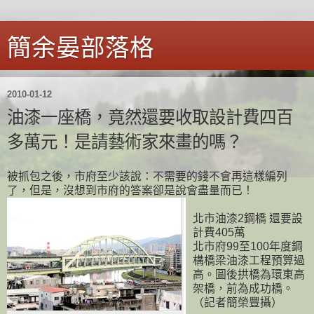
簡余晏部落格
2010-01-12
油漆一座橋，竟然還要收取設計費四百
多萬元！是請藝術家來畫的嗎？
被抓包之後，市府至少該說：不需要的錢不會再這樣編列
了，但是，沒想到市府的答案卻是說會盡量而已！
北市油漆2鋼橋 還要設
計費405萬
北市府99至100年度鋼
構橋梁油漆工程預算過
高。圖後拱橋為環東高
架橋，前為成功橋。
（記者簡榮豐攝）