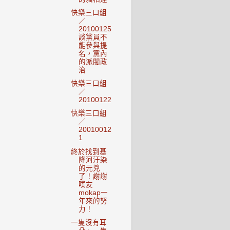
快樂三口組
／
20100125
談黨員不
能參與提
名，黨內
的派閥政
治
快樂三口組
／
20100122
快樂三口組
／
20010012
1
終於找到基
隆河汙染
的元兇
了！謝謝
噗友
mokap一
年來的努
力！
一隻沒有耳