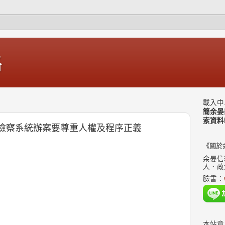
格
載入中.
簡余晏
索資料
期待檢察系統辦案要尊重人權及程序正義
《關於
余晏信
人．政
臉書：
本站意