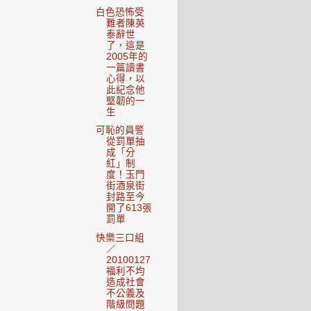
白色恐怖受
難者陳英
泰辭世
了，這是
2005年的
一篇讀書
心得，以
此紀念他
堅韌的一
生
可恥的員警
從罰單抽
成「分
紅」制
度！玉門
街酒泉街
封路至今
開了613張
罰單
快樂三口組
／
20100127
福利不均
造成社會
不公義及
階級問題