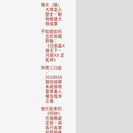
捕犬（貓）
大隊走入
歷史，動
物救援大
隊成軍
不知道如何
念的宮廟
對聯：
《日昍晶X
通天下，
月朋XX 定
乾坤》
快樂三口組
／
2010016
期待檢察
系統辦案
要尊重人
權及程序
正義
迪化街來的
《阿財》
在服務處
定居，與
各行各業
的貓相逢