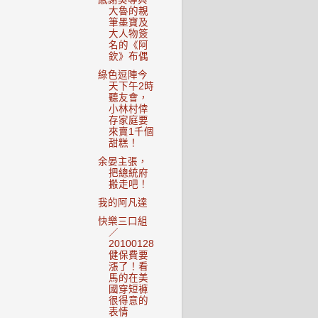
大魯的親
筆墨寶及
大人物簽
名的《阿
欽》布偶
綠色逗陣今
天下午2時
聽友會，
小林村倖
存家庭要
來賣1千個
甜糕！
余晏主張，
把總統府
搬走吧！
我的阿凡達
快樂三口組
／
20100128
健保費要
漲了！看
馬的在美
國穿短褲
很得意的
表情