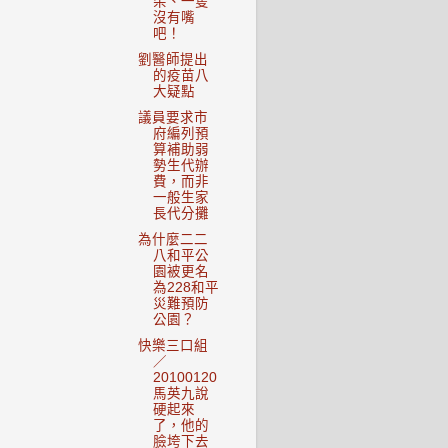
朵、一隻
沒有嘴
吧！
劉醫師提出
的疫苗八
大疑點
議員要求市
府編列預
算補助弱
勢生代辦
費，而非
一般生家
長代分攤
為什麼二二
八和平公
園被更名
為228和平
災難預防
公園？
快樂三口組
／
20100120
馬英九說
硬起來
了，他的
臉垮下去