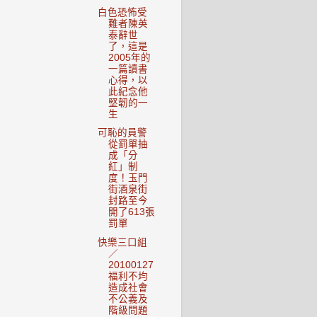
白色恐怖受
難者陳英
泰辭世
了，這是
2005年的
一篇讀書
心得，以
此紀念他
堅韌的一
生
可恥的員警
從罰單抽
成「分
紅」制
度！玉門
街酒泉街
封路至今
開了613張
罰單
快樂三口組
／
20100127
福利不均
造成社會
不公義及
階級問題