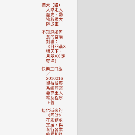
捕犬（貓）
大隊走入
歷史，動
物救援大
隊成軍
不知道如何
念的宮廟
對聯：
《日昍晶X
通天下，
月朋XX 定
乾坤》
快樂三口組
／
2010016
期待檢察
系統辦案
要尊重人
權及程序
正義
迪化街來的
《阿財》
在服務處
定居，與
各行各業
的貓相逢