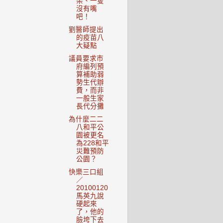
朵、一隻
沒有嘴
吧！
劉醫師提出
的疫苗八
大疑點
議員要求市
府編列預
算補助弱
勢生代辦
費，而非
一般生家
長代分攤
為什麼二二
八和平公
園被更名
為228和平
災難預防
公園？
快樂三口組
／
20100120
馬英九說
硬起來
了，他的
臉垮下去