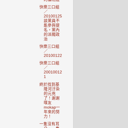
快樂三口組
／
20100125
談黨員不
能參與提
名，黨內
的派閥政
治
快樂三口組
／
20100122
快樂三口組
／
20010012
1
終於找到基
隆河汙染
的元兇
了！謝謝
噗友
mokap一
年來的努
力！
一隻沒有耳