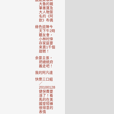
大魯的親
筆墨寶及
大人物簽
名的《阿
欽》布偶
綠色逗陣今
天下午2時
聽友會，
小林村倖
存家庭要
來賣1千個
甜糕！
余晏主張，
把總統府
搬走吧！
我的阿凡達
快樂三口組
／
20100128
健保費要
漲了！看
馬的在美
國穿短褲
很得意的
表情