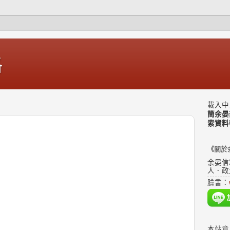
格
載入中.
簡余晏
索資料
《關於
余晏信
人．政
臉書：
本站意