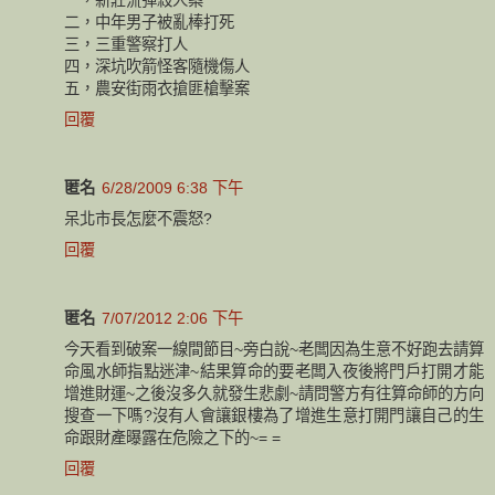
二，中年男子被亂棒打死
三，三重警察打人
四，深坑吹箭怪客隨機傷人
五，農安街雨衣搶匪槍擊案
回覆
匿名
6/28/2009 6:38 下午
呆北市長怎麼不震怒?
回覆
匿名
7/07/2012 2:06 下午
今天看到破案一線間節目~旁白說~老闆因為生意不好跑去請算
命風水師指點迷津~結果算命的要老闆入夜後將門戶打開才能
增進財運~之後沒多久就發生悲劇~請問警方有往算命師的方向
搜查一下嗎?沒有人會讓銀樓為了增進生意打開門讓自己的生
命跟財產曝露在危險之下的~= =
回覆