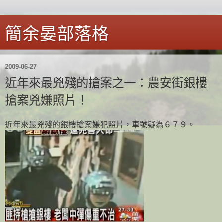
簡余晏部落格
2009-06-27
近年來最兇殘的搶案之一：農安街銀樓
搶案兇嫌照片！
近年來最兇殘的銀樓搶案嫌犯照片，車號疑為６７９。