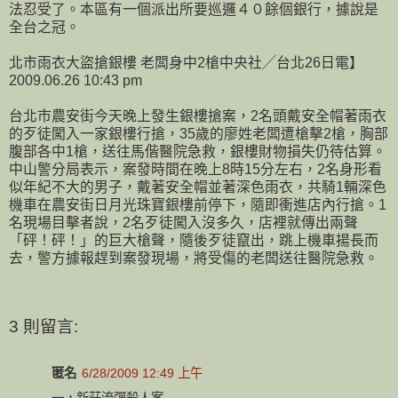
法忍受了。本區有一個派出所要巡邏４０餘個銀行，據說是
全台之冠。
北市雨衣大盜搶銀樓 老闆身中2槍中央社╱台北26日電】
2009.06.26 10:43 pm
台北市農安街今天晚上發生銀樓搶案，2名頭戴安全帽著雨衣
的歹徒闖入一家銀樓行搶，35歲的廖姓老闆遭槍擊2槍，胸部
腹部各中1槍，送往馬偕醫院急救，銀樓財物損失仍待估算。
中山警分局表示，案發時間在晚上8時15分左右，2名身形看
似年紀不大的男子，戴著安全帽並著深色雨衣，共騎1輛深色
機車在農安街日月光珠寶銀樓前停下，隨即衝進店內行搶。1
名現場目擊者說，2名歹徒闖入沒多久，店裡就傳出兩聲
「砰！砰！」的巨大槍聲，隨後歹徒竄出，跳上機車揚長而
去，警方據報趕到案發現場，將受傷的老闆送往醫院急救。
3 則留言:
匿名
6/28/2009 12:49 上午
一，新莊流彈殺人案