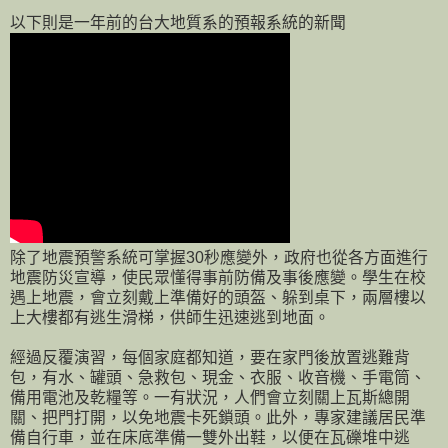
以下則是一年前的台大地質系的預報系統的新聞
除了地震預警系統可掌握30秒應變外，政府也從各方面進行
地震防災宣導，使民眾懂得事前防備及事後應變。學生在校
遇上地震，會立刻戴上準備好的頭盔、躲到桌下，兩層樓以
上大樓都有逃生滑梯，供師生迅速逃到地面。
經過反覆演習，每個家庭都知道，要在家門後放置逃難背
包，有水、罐頭、急救包、現金、衣服、收音機、手電筒、
備用電池及乾糧等。一有狀況，人們會立刻關上瓦斯總開
關、把門打開，以免地震卡死鎖頭。此外，專家建議居民準
備自行車，並在床底準備一雙外出鞋，以便在瓦礫堆中逃