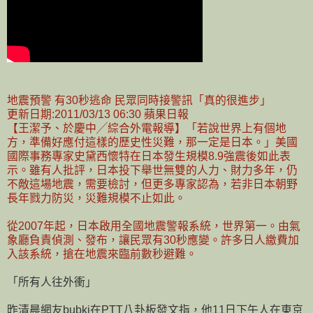
地震預警 有30秒逃命 民眾同時接警訊「真的很進步」
更新日期:2011/03/13 06:30 蘋果日報
【王潔予、於慶中╱綜合外電報導】「若說世界上有個地
方，準備好應付這樣的歷史性災難，那一定是日本。」美國
國際事務專家史黛西懷特在日本發生規模8.9強震後如此表
示。雖有人批評，日本投下舉世無雙的人力、財力多年，仍
不敵這場地震，需要檢討，但更多專家認為，若非日本朝野
長年戮力防災，災難規模不止如此。
從2007年起，日本啟用全國地震警報系統，世界第一。由氣
象廳負責偵測、發布，讓民眾有30秒應變。許多日人繳費加
入該系統，搶在地震來臨前數秒避難。
「所有人往外衝」
昨清晨網友bubki在PTT八卦板發文指，他11日下午人在東京