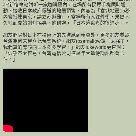
JR新宿車站附近一家咖啡廳內，在場所有民眾手機同時響
動，接收日本政府傳送的地震預警，內容為「宮城地震15秒
內會抵達東京，請立刻避難」，當場所有人往外衝，果然不
久地面開始劇烈搖晃，他稱讚，「日本這點真的很進步」。
網友們除對日本在技術上的先進感到羨慕外，更多網友質疑
台灣為何未建立此預警系統。網友rosemallow說「太強了，
我們真的應該向日本多多學習。」網友lukeworld更直說：
「似乎不太容易，台灣電信公司連過年大量傳簡訊都會卡
住。」