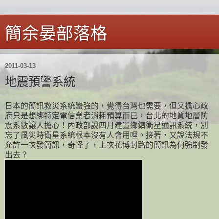
簡余晏部落格
2011-03-13
地震預警系統
日本的簡訊救災系統蠻強的，覺得台灣也需要，但又擔心政
府只是想綁特定電信業者消耗預算而已，台北的地質地層防
震系數讓人擔心！內政部說四月建置鄉鎮衛星通訊系統，別
忘了風災時衛星系統根本沒有人會用哩。接著，又說法規不
允許一次發簡訊，奇怪了，上次花博封路的簡訊為何強制發
出去？