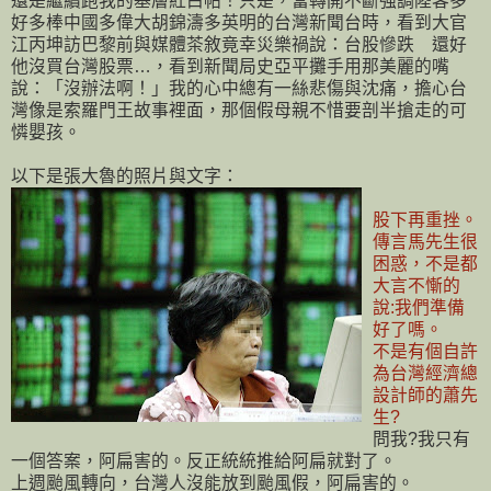
還是繼續跑我的基層紅白帖！只是，當轉開不斷強調陸客多
好多棒中國多偉大胡錦濤多英明的台灣新聞台時，看到大官
江丙坤訪巴黎前與媒體茶敘竟幸災樂禍說：台股慘跌 還好
他沒買台灣股票…，看到新聞局史亞平攤手用那美麗的嘴
說：「沒辦法啊！」我的心中總有一絲悲傷與沈痛，擔心台
灣像是索羅門王故事裡面，那個假母親不惜要剖半搶走的可
憐嬰孩。
以下是張大魯的照片與文字：
股下再重挫。
傳言馬先生很
困惑，不是都
大言不慚的
說:我們準備
好了嗎。
不是有個自許
為台灣經濟總
設計師的蕭先
生?
問我?我只有
一個答案，阿扁害的。反正統統推給阿扁就對了。
上週颱風轉向，台灣人沒能放到颱風假，阿扁害的。