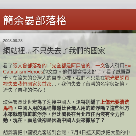
簡余晏部落格
2008-06-28
網站裡…不只失去了我們的國家
看了
張大魯部落格的「完全都是阿扁害的」一文
魯大引用
Evil
Capitalism Heroes
的文章。他們都寫得太好了，看了感慨萬
千。在流失的台灣人的自尊心裡，我們不只是在
觀光局網頁
裡失去我們國家與首都
…，我們失去了台灣的名字與記憶，
流失了自我的信心！
環保署長沈世宏為了迎接中國人，還
特別編了
上億元要清洗
馬桶
，中國人用的馬桶難道比台灣人用的乾淨嗎？這些地方
本來就應該乾乾淨淨，但沈署長在台北市任內沒有全力推
動，現在，願意做卻是因為中國人要來撒尿了？
胡錦濤把中國觀光客送到台灣，7月4日這天同步把大量的中