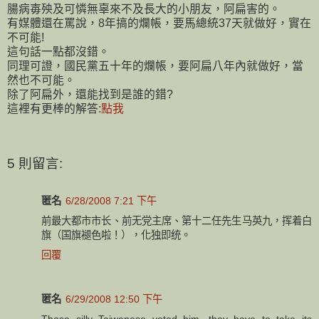
腸病毐殃及可憐無辜來不及長大的小朋友，阿扁害的。
有媒體還在罵說，8年搞的爛帳，要馬總統37天就做好，實在
不可能!
這句話一點都沒錯。
同理可證，國民黨五十年的爛帳，要阿扁八年內就做好，當
然也不可能。
除了阿扁外，還能找到是誰的錯?
這裡有更棒的解答:
點我
5 則留言:
匿名
6/28/2008 7:21 下午
前最大都市市长、前无党主席、第十二任先生马英九，挥着白
旗（国旗褪色啦！），化独即统。
回覆
匿名
6/29/2008 12:50 下午
Those silly Taiwanese voted him, they have to take its