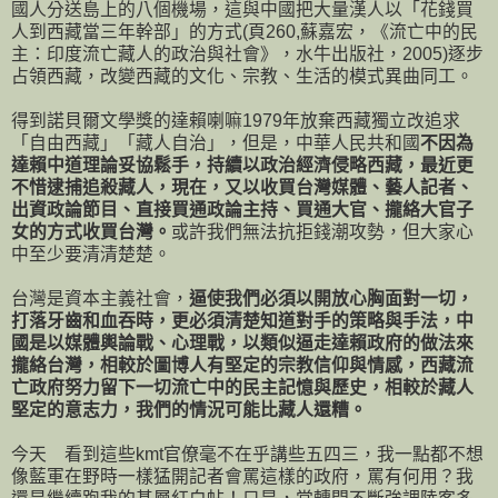
國人分送島上的八個機場，這與中國把大量漢人以「花錢買
人到西藏當三年幹部」的方式(頁260,蘇嘉宏，《流亡中的民
主：印度流亡藏人的政治與社會》，水牛出版社，2005)逐步
占領西藏，改變西藏的文化、宗教、生活的模式異曲同工。
得到諾貝爾文學獎的達賴喇嘛1979年放棄西藏獨立改追求
「自由西藏」「藏人自治」，但是，中華人民共和國
不因為
達賴中道理論妥協鬆手，持續以政治經濟侵略西藏，最近更
不惜逮捕追殺藏人，現在，又以收買台灣媒體、藝人記者、
出資政論節目、直接買通政論主持、買通大官、攏絡大官子
女的方式收買台灣。
或許我們無法抗拒錢潮攻勢，但大家心
中至少要清清楚楚。
台灣是資本主義社會，
逼使我們必須以開放心胸面對一切，
打落牙齒和血吞時，更必須清楚知道對手的策略與手法，中
國是以媒體輿論戰、心理戰，以類似逼走達賴政府的做法來
攏絡台灣，相較於圖博人有堅定的宗教信仰與情感，西藏流
亡政府努力留下一切流亡中的民主記憶與歷史，相較於藏人
堅定的意志力，我們的情況可能比藏人還糟。
今天 看到這些kmt官僚毫不在乎講些五四三，我一點都不想
像藍軍在野時一樣猛開記者會罵這樣的政府，罵有何用？我