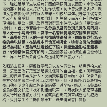
下，強拉落單學生以盾牌群圍起勒頸再加以圍毆，拿警棍猛
砸頭部，員警拉人打頭的動作快速，彷彿曾受集體訓練，既
違反警械條例也涉嫌殺人重罪。相較於學運現場學生偶有失
控就有糾察隊制止，展現自制，但警察反而沒有任何指揮官
現場制止暴警，顯示警界面對群眾事件從未建立「暴警煞車
機制」。
台北市警局十一名分局長當晚分別負責政院四周，
每人分一小塊責任區。當第一名警員情緒失控卻獲長官默
許，暴警用力打人的一剎那情緒獲得發洩，圍毆形成行為分
擔的共犯結構，在過程中同儕互相激化，這與交戰時集體屠
殺行為相彷，因為執法者殺紅了眼，情緒激盪形成集體暴
行，現場指揮官沒有節制。
這些國家暴力的流血畫面也傳往
全世界，局長黃昇勇必須為這樣的失控警力下台。
依照過去慣例，驅散群眾都是以五名員警為一組專責抬人離
開，這是因為群眾運動是憲法保障的自由權，但，何時驅散
學生的做法不再是抬人，反而變成棍打頭顱、水沖記者？而
警方勞師動眾二十四小時現場排班，但，組織犯罪系統卻夜
夜出動不明少年飆車族踢館騷擾，甚至持刀傷人，市警局給
議員的回文卻是「找不到組織犯罪」，兩次砍人都是現場民
眾先行制止後警方才到，警察與西瓜刀飆車族幾成共犯結
構，只打學生不主動抓飆車族，嚴重傷害警民關係。