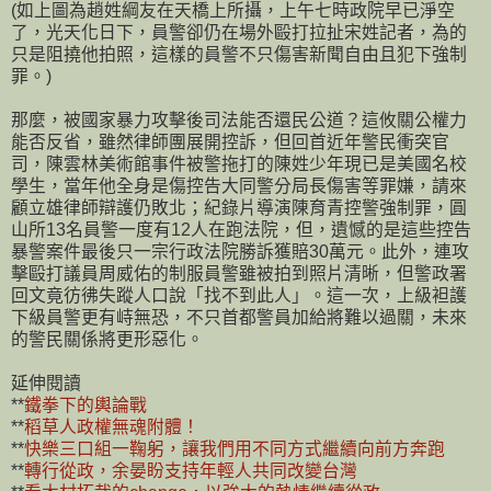
(如上圖為趙姓綱友在天橋上所攝，上午七時政院早已淨空
了，光天化日下，員警卻仍在場外毆打拉扯宋姓記者，為的
只是阻撓他拍照，這樣的員警不只傷害新聞自由且犯下強制
罪。)
那麼，被國家暴力攻擊後司法能否還民公道？這攸關公權力
能否反省，雖然律師團展開控訴，但回首近年警民衝突官
司，陳雲林美術館事件被警拖打的陳姓少年現已是美國名校
學生，當年他全身是傷控告大同警分局長傷害等罪嫌，請來
顧立雄律師辯護仍敗北；紀錄片導演陳育青控警強制罪，圓
山所13名員警一度有12人在跑法院，但，遺憾的是這些控告
暴警案件最後只一宗行政法院勝訴獲賠30萬元。此外，連攻
擊毆打議員周威佑的制服員警雖被拍到照片清晰，但警政署
回文竟彷彿失蹤人口說「找不到此人」。這一次，上級袒護
下級員警更有峙無恐，不只首都警員加給將難以過關，未來
的警民關係將更形惡化。
延伸閱讀
**
鐵拳下的輿論戰
**
稻草人政權無魂附體！
**
快樂三口組一鞠躬，讓我們用不同方式繼續向前方奔跑
**
轉行從政，余晏盼支持年輕人共同改變台灣