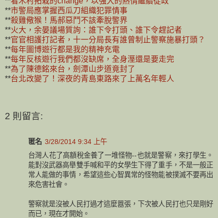
**
看木村拓栽的change，以強大的熱情繼續從政
**
市警局應掌握西瓜刀組織犯罪情事
**
殺雞儆猴！馬郝惡鬥不該牽脫警界
**
火大，余晏議場質詢：誰下令打頭、誰下令趕記者
**
官官相護打記者，十一分局長有誰曾制止警察施暴打頭？
**
每年圖博遊行都是我的精神充電
**
每年反核遊行我們都沒缺席，全身溼還是要走完
**
為了陳德銘來台，劍潭山步道竟封了
**
台北改變了！深夜的青島東路來了上萬名年輕人
2 則留言:
匿名
3/28/2014 9:34 上午
台灣人花了高額稅金養了一堆怪物--也就是警察，來打學生。
能對沒武器高舉雙手喊和平的女學生下得了重手，不是一般正
常人能做的事情，希望這些心智異常的怪物能被撲滅不要再出
來危害社會。
警察就是沒被人民打過才這麼囂張，下次被人民打也只是剛好
而已，現在才開始。