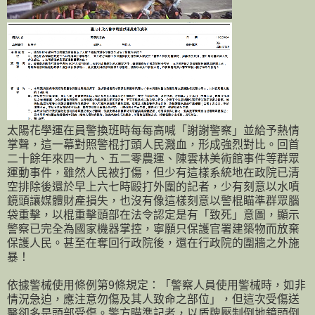
太陽花學運在員警換班時每每高喊「謝謝警察」並給予熱情
掌聲，這一幕對照警棍打頭人民濺血，形成強烈對比。回首
二十餘年來四一九、五二零農運、陳雲林美術館事件等群眾
運動事件，雖然人民被打傷，但少有這樣系統地在政院已清
空排除後還於早上六七時毆打外圍的記者，少有刻意以水噴
鏡頭讓媒體財產損失，也沒有像這樣刻意以警棍瞄準群眾腦
袋重擊，以棍重擊頭部在法令認定是有「致死」意圖，顯示
警察已完全為國家機器掌控，寧願只保護官署建築物而放棄
保護人民。甚至在奪回行政院後，還在行政院的圍牆之外施
暴！
依據警械使用條例第9條規定：「警察人員使用警械時，如非
情況急迫，應注意勿傷及其人致命之部位」，但這次受傷送
醫卻多是頭部受傷。警方瞄準記者，以盾牌壓制倒地鏡頭倒