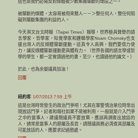
這也是我們必需反對媒體被少數集團壟斷的理由之一。
被壟斷的媒體，太容易被用來整人－－＞整任何人，整任何阻
礙到壟斷集團的利益的人。
今天英文台北時報（Taipei Times）報導，世界極具聲譽的語
言學家，哲學家，知覺學家和邏輯學家Noam Chomsky也支
援台灣人的反媒體壟斷運動。這真令人高興，我們要借力使
力，讓反媒體壟斷運動更具體有力。（世界各國的語言學或哲
學的學生，都一定會讀過他的書，至少，也讀過他的論文。）
於此，也為余晏議員加油！
回覆
紐約客
1/07/2013 7:59 上午
這是台灣時常發生的政治鬥爭吧！尤其在軍警情治單位時常出
現放話鬥爭，記者和報社如果不是被利用，一般就是介入鬥爭
之中的當事人，建議簡議員不要放棄，應該再調查出放話的
人，通常是當事人的篰屬及長官，請簡議員務必清查其部屬及
可能放話的人，應要求記過懲處。