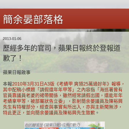
簡余晏部落格
2013-01-06
歷經多年的官司，蘋果日報終於登報道
歉了！
蘋果日報啟事
本報
2010年3月31日A3版《考績甲 爽領25萬過好年》報導，
其中配稿小標題「請假還年年甲等」之內容指「海巡署曾有
官員靠議員老婆的裙帶關係，雖然經常請假出國，還能年年
考績拿甲等，被部屬狀告立委」，影射簡余晏議員及陳裕興
先生有特權部分，經查與事實有所出入，亦與主新聞無涉，
特此更正，並向簡余晏議員及陳裕興先生致歉
。