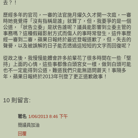
去？！
歷經多年的官司，一審的法官施月燿久久才開一次庭，一審
時她竟覺得「沒有指稱是誰」就算了，但，我要爭的是一個
公道，「狀告立委」是狀告誰呢？議員能影響到立委主管的
事務嗎？這種假藉影射方式而傷人的事時常發生，這件事歷
經一審到二審，蘋果日報終於最近登報道歉了，但，失去的
聲譽，以及被誤解的日子能否透過這短短的文字而回復呢？
從政之後，我慢慢能體會許多前輩花了很多時間在一些「堅
持」上面的心情，這些事都像白頭宮女一樣，做到白頭可能
也不一定能得到公道，難道我們只能無語問蒼天！事隔多
年，蘋果日報終於2013年刊登了更正道歉啟事！
10 則留言:
匿名
1/06/2013 8:46 下午
簡議員加油
回覆