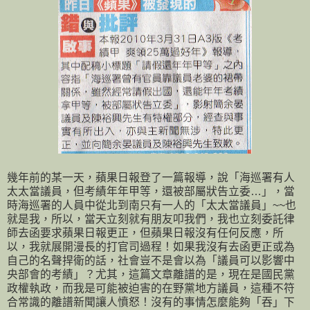
幾年前的某一天，蘋果日報登了一篇報導，說「海巡署有人
太太當議員，但考績年年甲等，還被部屬狀告立委…」，當
時海巡署的人員中從北到南只有一人的「太太當議員」~~也
就是我，所以，當天立刻就有朋友叩我們，我也立刻委託律
師去函要求蘋果日報更正，但蘋果日報沒有任何反應，所
以，我就展開漫長的打官司過程！如果我沒有去函更正或為
自己的名聲捍衛的話，社會豈不是會以為「議員可以影響中
央部會的考績」？尤其，這篇文章離譜的是，現在是國民黨
政權執政，而我是可能被迫害的在野黨地方議員，這種不符
合常識的離譜新聞讓人憤怒！沒有的事情怎麼能夠「吞」下