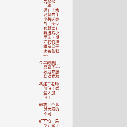
反廢校
「學
運」！余
晏將去年
小英送她
的「美少
女戰士」
轉送給小
學生，期
許我們繼
續為公平
正義奮戰
~~
今年的農民
曆到了~~
歡迎來服
務處索取
馮建三老師
加油！媒
體人加
油！
轉載／台北
與大阪的
不同
好可怕，馬
英九當了