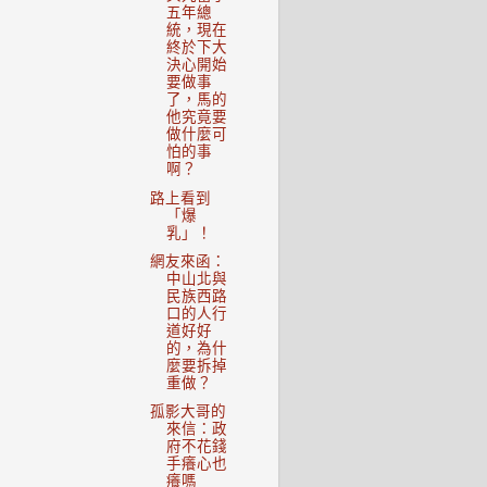
五年總
統，現在
終於下大
決心開始
要做事
了，馬的
他究竟要
做什麼可
怕的事
啊？
路上看到
「爆
乳」！
網友來函：
中山北與
民族西路
口的人行
道好好
的，為什
麼要拆掉
重做？
孤影大哥的
來信：政
府不花錢
手癢心也
癢嗎