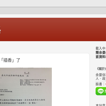
格
載入中.
簡余晏
索資料
「插香」了
《關於
余晏信
人．政
臉書：
本站意