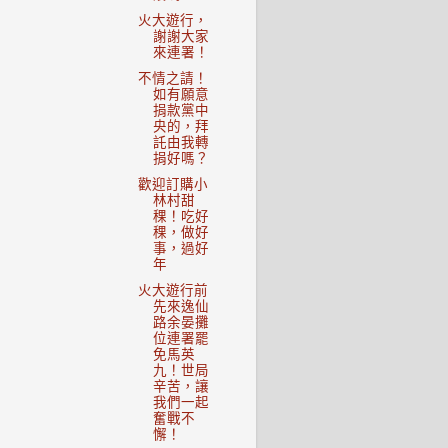
火大遊行，
謝謝大家
來連署！
不情之請！
如有願意
捐款黨中
央的，拜
託由我轉
捐好嗎？
歡迎訂購小
林村甜
稞！吃好
稞，做好
事，過好
年
火大遊行前
先來逸仙
路余晏攤
位連署罷
免馬英
九！世局
辛苦，讓
我們一起
奮戰不
懈！