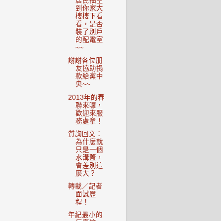
居民抽空
到你家大
樓樓下看
看，是否
裝了別戶
的配電室
~~
謝謝各位朋
友協助捐
款給黨中
央~~
2013年的春
聯來囉，
歡迎來服
務處拿！
質詢回文：
為什麼就
只是一個
水溝蓋，
會差別這
麼大？
轉載／記者
面試歷
程！
年紀最小的