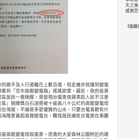
天之後
感謝您
《追蹤
市的路平及人行道雖花上數百億，但走幾步就撞到變電
頭看到「空中高壓變電箱」搖搖欲墜。最近，政府投資
景區居民一覺睡醒，竟發現台電夜夜摸黑趁人民不注意
社區』銅牌獎白石湖竟被十座高八十公尺的高壓變電塔
到台灣尾，不論是多麼優雅的山水，只要台電喜歡有什
四海隨意蓋起高聳變電台，難怪居民痛批台電是在美麗
座座高壓變電塔殺風景。昂貴的大安森林公園附近的建