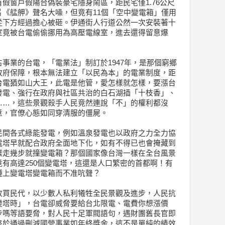
假窗戶假陽台偽裝豪宅隱身鬧區，距民宅僅1.76公尺
《艋舺》聲名大噪，但竟有11個「空中變電箱」僅用
從下方經過擔心被砸。伊通街人行道公然一次安裝著十
室竟被台電偷偷挪用為高壓電線室，進去還得留意爆
事業的台電，「電業法」制訂於1947年，是那個窮鄉
政府保障，根本無法建立「以民為本」的電業制度，距
台電猶如山大王，此電是他管，愛怎樣就怎樣，要漲台
發電、強行在政府與社區共治的白石湖插「十枝香」、
……，這些景觀殺手人民竟然連說「不」的權利都沒
意，官僚心態如同穿清服的僵屍。
民間各式綠能發電，例如溫泉發電也以政府之力全力協
電塔早就配合政府全面地下化，如有不得已也會掩藏到
樣走幾步就撞變電箱？那個國家像台灣一樣在全台風景
有高達250個變電塔，這還是人口繁密的首都啊！有
種上變電塔變電箱而不准吭聲？
收買民代，以少數人私利犧牲全民景觀及進步，人民抗
變塔時」，台電卻威脅要給台北限電、電費你想漲價
步嗎等語要脅，對人民十足軍閥語句，遇財團舊長官即
終於通過刪減國營事業如年終獎金，這不是單純的績效