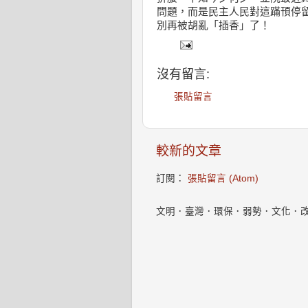
問題，而是民主人民對這蹣頇停
別再被胡亂「插香」了！
沒有留言:
張貼留言
較新的文章
訂閱：
張貼留言 (Atom)
文明．臺灣．環保．弱勢．文化．改變