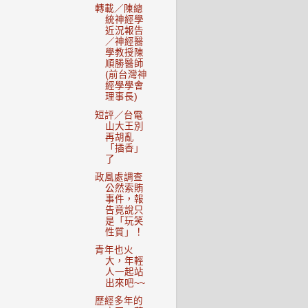
轉載／陳總
統神經學
近況報告
／神經醫
學教授陳
順勝醫師
(前台灣神
經學學會
理事長)
短評／台電
山大王別
再胡亂
「插香」
了
政風處調查
公然索賄
事件，報
告竟說只
是「玩笑
性質」！
青年也火
大，年輕
人一起站
出來吧~~
歷經多年的