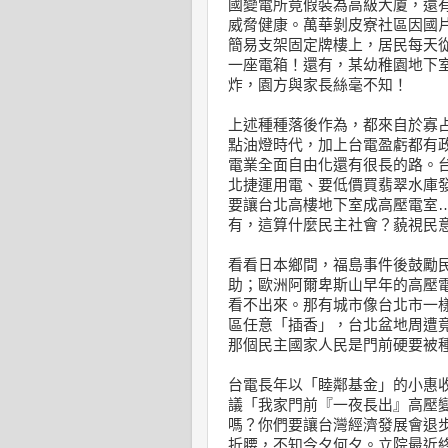
國變電所竟假裝為高級大廈，還有
威脅健康。萬華剝皮寮社區因國片
簡易支架固定牌樓上，居民每天
一座電箱！還有，某幼稚園地下
炸，園方與家長絲毫不知！
上述種種落後作為，都來自於寡占
點油燈時代，加上台電盈虧都有
電業全面自由化還有很長的路。
北捷運用電、要低價買翡翠水庫
要讓台北高樓地下室成高壓電室
有，這算什麼民主社會？藐視民
看看日本鄉間，福島事件後鼓勵
助；歐洲阿爾卑斯山早年的高壓
看不出來。那有城市像台北市一
區任意「插香」，台北盆地周遭竟
那個民主國家人民是門前硬要被
台電長年以「睦鄰基金」的小惠
議「我家門前『一夜長出』高壓
嗎？你們要讓台灣經濟發展會退
折腰，不知今夕何夕。立院最近