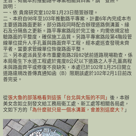
主旨：有關本府推動路平專案相關資料案，請 查照。
說明：
一、依 貴席研究室102年1月23日簡簽辦理。
二、本府自98年至103年推動路平專案，計畫6年內完成本市
主要道路路面更新，部分路段同時配合辦理道路側溝蓋、緣
石及分隔島之更新。路平專案路段於完工後，均需依規定檢
驗路面的平整度，確保施工品質。另路平專案路段第4階段管
線單位提升人手孔蓋與路面齊平工程，經本處巡查發現未齊
平者，當要求管線單位恢復路面平整。
三、另本處派員至本市重慶南路2段82號前道路現場勘查，係
本局衛生下水道工程處於寬度8公尺以下道路之人手孔蓋高程
未與路面齊平或修復不良缺失，本處已於102年1月25日開立
道路違規改善傳真通知函（B）限期該處於102年2月1日前改
善完妥。
從
張大魯的部落格看到這張「台北與大阪的不同」
後，本辦
美女念如立刻發文給工務局衛工處、新工處等相關各局處，
文如下方的「
為什麼就只是一個水溝蓋，會差別這麼大？
」