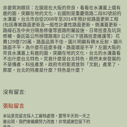
余晏質詢題目：左圖是在大阪的奈良，看看在水溝蓋上還有
鹿的圖，突顯在地的文化，右圖則是重慶南路二段82號前的
水溝蓋。台北市自從2008年至2014年預計就路面更新工程
(包括專案路面更新及一般性計畫性路面更新、側溝蓋更新、
路緣石及中央分隔島修復等道路附屬設施、日常巡查及坑洞
修補、委託區公所辦理路寬8 公尺以下道路巡查維護等）花
費129億720萬，路面品質不佳，圖片明顯有積水反射，顯示
路面不平。為什麼花這麼多錢，路面還是不平？左圖大阪的
奈良水溝蓋上有鹿的圖，突顯在地的文化，台北的水溝蓋看
不出什麼台北特色。究竟什麼是台北特色，既然未來發展的
不是傳產、科技產業，政府市府鉅資放到「文創」產業了，
那麼，台北的特產是什麼？特色是什麼？
沒有留言:
張貼留言
本站意見留言採人工審核處理，要等半天到一天之
後出現，我們會繼續努力改進！非常感謝您留下的