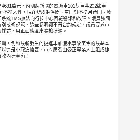
681萬元，內湖線新購的電聯車101對車共202節車
只設計不符人性，現在變成淋浴間、車門對不準月台門、玻
系統TMS無法向行控中心回報警訊和故障。議員強調
0特別技術規範，這些都明顯不符合約規定，議員要求市
與採訪，用正面態度來體檢捷運。
不斷，例如最新發生的捷運車廂漏水事故至今的最基本
都以這是小瑕疵搪塞，市府應委由公正專業人士組成捷
驗收內捷車廂！