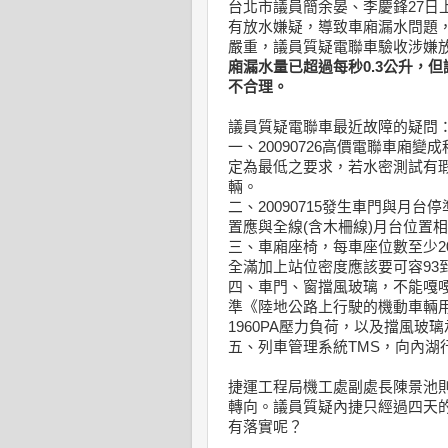
台北市議員簡余晏、李慶鋒27日
有放水嫌疑，導致車廂漏水問題
嚴重，議員質疑電聯車驗收涉嫌
廂漏水量已超過每秒0.3公升，
不合理。
議員質疑電聯車最近故障的疑問
一、20090726高價電聯車廂
定為最低之要求，若水密測試有
輛。
二、20090715發生車門與月
置應與全線(含木柵線)月台位置
三、車廂座椅，每車座位數至少2
全滿加上站位密度應該要可容93到
四、車門、窗擋風玻璃，不能嘎嘎作
準《陸地公路上行駛的機動車輛
1960PA壓力負荷，以及擋風玻
五、列車管理系統TMS，向內湖
捷運工程局機工處副處長陳景池
轉向。議員質疑內捷只經過四天
有落實呢？