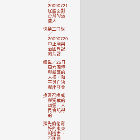
／
20090721
屁股面對
台灣的這
些人
快樂三口組
／
20090720
中正廟與
治國周記
的荒謬
轉載／25日
周六圖博
與新疆的
人權、和
平與自決
權座談會
換匾召喚威
權獨裁的
幽靈，人
民會記得
的
預先偷偷寫
好的東東
叫遺書，
不叫週