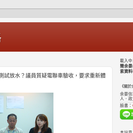
格
載入中.
簡余晏
索資料
測試放水？議員質疑電聯車驗收，要求重新體
《關於
余晏信
人．政
臉書：
本站意