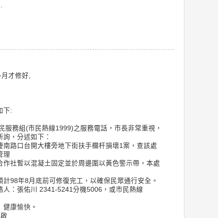
.
多月才修好,
下:
：
民服務組(市民熱線1999)之服務電話，市長非常重視，
所詢，分述如下：
慶南路口台開大樓旁地下街扶手欄杆損壞1案，查該處
管理
合作社暫以混凝土固定並於周邊圍以黃色警示帶，本處
預計98年8月底前可修復完工，以確保民眾通行安全。
：張佑川 2341-5241分機5006，或市民熱線
 健康愉快。
敬啟