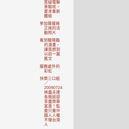
質疑電聯
車驗收，
要求重新
體檢
參加聲援綠
正妹的活
動照片
看到騜降臨
的漫畫，
讓我想到
以前一篇
舊文
服務處外的
彩虹
快樂三口組
／
20090724
林義夫連
長叛逃卻
享盡榮華
富貴！監
委只重中
國人人權
不理台灣
人