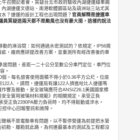
上午召開記者會，質疑台北市政府驗收內湖捷運線車廂
，內湖捷運文德站、南港軟體園區站及葫洲站三站尤其
放水？捷運的設計工程也出現問題？
官員解釋是捷運車
但議員質疑這兩天都不是颱風也沒有豪大雨，這樣的說法
：
變成移動的淋浴間：如何通過水密測試的？依規定，IP56規
瑕疵，廠商應研提改善方案，並重測所有經改善後的車
台停準度問題，差距一二十公分至數公分車門定位，車門位
相容。
0個，每名旅客使用面積不得小於0.36平方公尺，位座
122人 ，請問，捷運局有讓122人擠進哈比人捷運嗎
響及振動，安全玻璃應符合ANSIZ26.1美國國家標
用安全窗用玻璃材料規範》的相關規定，承受正負
璃承受正負2390PA壓力負荷時，均不得鬆動或滲水。
行控中心回報警訊和故障。
則聲稱不是電聯車有問題，以不暫停營運為前提把水管
的初勘、履勘就此路，為何連最基本的測試及工程都沒