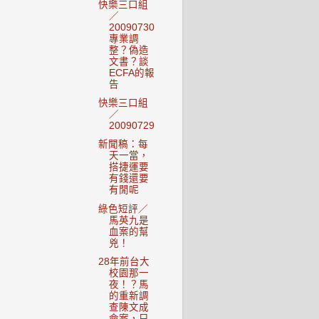
快樂三口組
／
20090730
專業調
整？偽造
文書？談
ECFA的報
告
快樂三口組
／
20090729
新聞稿：每
天一當，
搭捷運要
有錢還要
有閒呢
綠色短評／
馬英九是
血案的幫
兇！
28年前台大
校園那一
夜！？馬
的重新調
查陳文成
命案，只