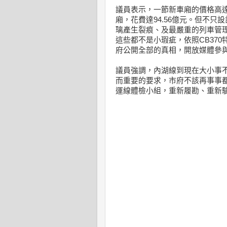
議員表示，一節新車廂的價格高達4
廂，花費達94.56億元。但不
璃產生裂痕、及最嚴重的列車管理
這些都不是小瑕疵，依照CB37
府公開全部的真相，開放媒體參
議員強調，內湖線到現在大小事
而重要的要求，市府不該再事事
運線體檢小組，重新履勘、重新