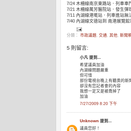
7/24 木柵線南京東路站．列車
7/21 木柵線萬芳醫院站．發生
7/11 內湖線港墘站．列車進站無
7/40 內湖線文德站到 南港展
分類：
市政議題
,
交通
,
其他
,
新聞
5 則留言:
小凡 提到...
希望議員加油
內湖線問題嚴重
但可惜
部份電視台晚上有聽奧的新
卻沒有您記者會的內容
我想一定又是被喬掉了
加油
7/27/2009 8:20 下午
Unknown
提到...
議員您好！