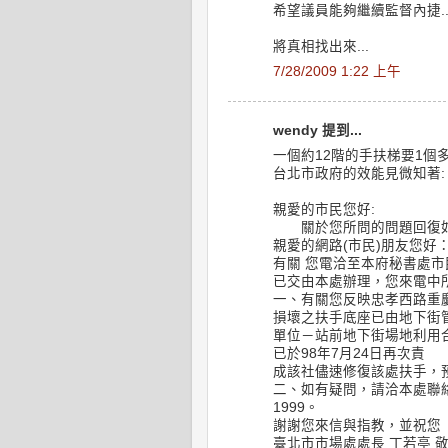
希望議員能夠繼續監督內捷..
將真相找出來...
7/28/2009 1:22 上午
wendy 提到...
一個約12階的手扶梯要1個
台北市政府的效能見微知著:
親愛的市民您好:
關於您所問的問題回復如
親愛的網路(市民)朋友您好
有關 您電洽至本府秘書處市
已交由本處辦理，您來電中
一、有關您反映忠孝西路重
損壞之扶手底座已由地下街
單位－站前地下街場地利用
已於98年7月24日再次責
成該社儘速修復該處扶手，
二、如有疑問，請洽本處聯絡人
1999。
謝謝您來信與指教，並祝您
臺北市市場處處長 丁若亭 