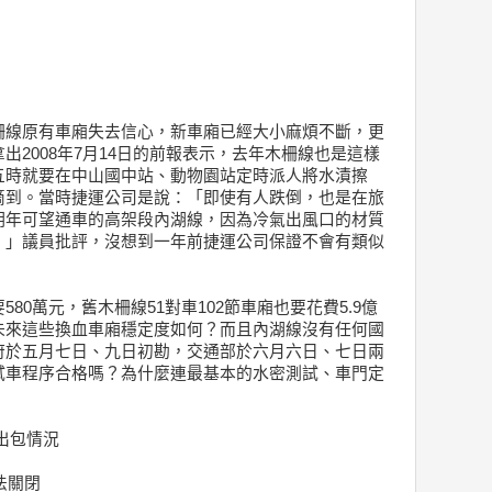
柵線原有車廂失去信心，新車廂已經大小麻煩不斷，更
出2008年7月14日的前報表示，去年木柵線也是這樣
五時就要在中山國中站、動物園站定時派人將水漬擦
滴到。當時捷運公司是說：「即使有人跌倒，也是在旅
明年可望通車的高架段內湖線，因為冷氣出風口的材質
。」議員批評，沒想到一年前捷運公司保證不會有類似
80萬元，舊木柵線51對車102節車廂也要花費5.9億
未來這些換血車廂穩定度如何？而且內湖線沒有任何國
府於五月七日、九日初勘，交通部於六月六日、七日兩
試車程序合格嗎？為什麼連最基本的水密測試、車門定
出包情況
法關閉