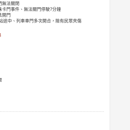
車門無法關閉
彈珠卡門事件、無法關門停駛7分鐘
法開門
覽館站途中、列車車門多次開合，險有民眾夾傷
稿
聞