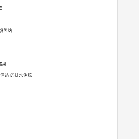
眾
復興站
結果
三個站 的排水係統