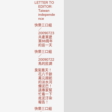
LETTER TO
EDITOR:
Taiwan
independe
nce
快樂三口組
／
20090723
共產黨建
黨88周年
的這一天
快樂三口組
／
20090722
馬的民調
臭氣衝天！
花八千餘
萬元撈起
的淡水河
爛泥巴！
請專家幫
忙看一下
底泥汙染
報告！
快樂三口組