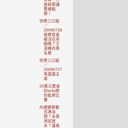
是結案讓
警總脫
罪！
快樂三口組
／
20090728
檢察官是
都活在宋
朝嗎？王
清峰的黑
名單
快樂三口組
／
20090727
馬當選主
席
20萬元獎金
的ecfa隨
你亂掰比
賽
內捷變移動
式淋浴
間？水密
測試放
水？議員