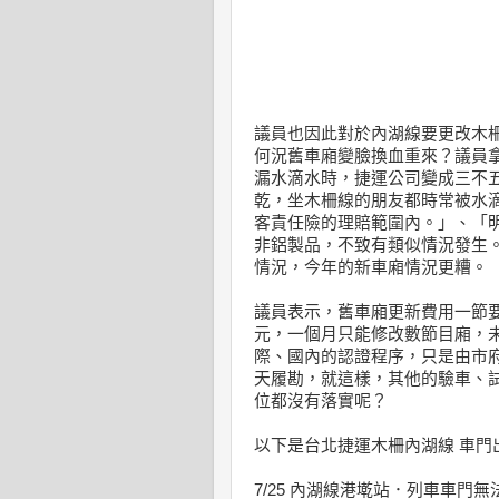
議員也因此對於內湖線要更改木
何況舊車廂變臉換血重來？議員拿
漏水滴水時，捷運公司變成三不
乾，坐木柵線的朋友都時常被水
客責任險的理賠範圍內。」、「
非鋁製品，不致有類似情況發生
情況，今年的新車廂情況更糟。
議員表示，舊車廂更新費用一節要5
元，一個月只能修改數節目廂，
際、國內的認證程序，只是由市
天履勘，就這樣，其他的驗車、
位都沒有落實呢？
以下是台北捷運木柵內湖線 車門
7/25 內湖線港墘站．列車車門無