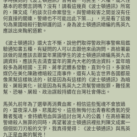
學時撰刻的《波士頓通訊》曾有過一句民主、人權，或人性
基本的悲憫言詞嗎？沒有！請看這幾頁《波士頓通訊》所寫
的，陳文成「約談次日命案發生，與警總殺害之間並沒有任
何直接的關連，警總也不可能出此下策…」，光是看了這幾
句為黨國暗殺行動辯護的話，身為波士頓通訊總編的馬英九
應該出來鞠躬道歉。
《波士頓通訊》還大言不慚，說他們取得警政刑事警察局鑑
驗通知書五種，有疑問的人可以去跟他來函詢問。高檢署最
該做的是應該去跟當年黨國學生的波士頓通訊總編馬英九去
調資料，應該先去清查當年的黨內大老的情治資料，當年暗
殺多為蔣經國、王昇、蔣孝武體系發動，直到今日，多家統
媒仍在美化陳啟禮暗殺江南事件，還有人恥言世界各國都是
像黑幫這樣執法的，就是因為有這樣的《波士頓通訊》為暗
殺、屠殺美化，就是因為有馬英九之流幫警總脫罪，難怪黑
幫、恐嚇、屠殺、政治謀殺持續在台灣社會傳出。
馬英九前年為了選舉再消費血案，相信這些冤魂不會放過
的，當夜深人靜、悲風起兮，這些無悔付出青春和勇氣的受
難者冤魂，會持續用血與淚追討台灣人的公義！在高檢署說
警總殺人無罪的同時，再望著波士頓通訊裡批判陳文成案一
個個如刀刃般的文字，我真得覺得：《波士頓通訊》與馬英
九正是血案的幫兇！