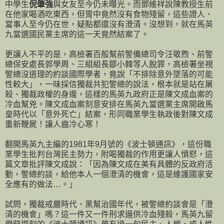
中學生
倪肇強
與女友至今仍未曝光。而鄧維祥說陳教授生前
在他家喝酒吃東西，但胃中竟然沒有食物殘留，這些證人、
當事人至今仍在世，疑點都還沒有澄清。沒想到，就在馬英
九當選國民黨主席的這一天竟然結案了。
更讓人不平的是，高檢署百般幫前警備總司令汪敬煦、前警
總保安處長郭學周、三組組長鄒小韓等人脫罪，高檢署坐視
警總沒道理的約談國際學者，竟說「不排除意外墜落的可能
性較大」，一味採信獨裁共犯警總的說法，根本就是站在屠
殺、獨裁政權的身邊，這樣的馬英九政府正是陳文成血案的
冷血幫兇。陳文成血案刻意安排在馬英九當選黨主席開啟馬
皇時代以「意外死亡」結案，形同職業學生執政後對陳文成
重新鞭屍！讓人齒冷心寒！
翻開馬英九主編的1981年9月號的《波士頓通訊》，這份職
業學生批判台灣民主勢力，附喝獨裁的作用更讓人憤怒，這
篇文章批評陳文成說：「因為陳文成在美有具體的反政府活
動，警總約談，給他本人一個澄清的機會，這是維護國家安
全應有的做法…。」
試問，獨裁戒嚴時代、黑幫治國年代，被警總約談會是「澄
清的機會」嗎？這一件又一件刑求逼供冷血殘殺，馬英九留