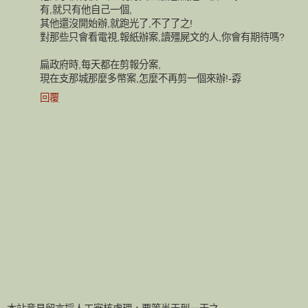
有,就只有他自己一個,
其他還沒開始辦,就跑光了,不了了之!
對那些只會看電視,報紙辦案,讀殭屍文的人,你會有期待嗎?
扁政府時,每天都在剪報分案,
現在支那城那麼多幣案,怎麼不再剪一個來辦!-孬
回覆