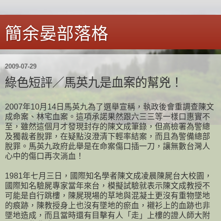
簡余晏部落格
2009-07-29
綠色短評／馬英九是血案的幫兇！
2007年10月14日馬英九為了選舉宣稱，執政後會重調查陳文
成命案、林宅血案。這項承諾果然跟六三三等一樣口惠實不
至，雖然這個月才發現封存的陳文成筆錄，但高檢署為警總
及獨裁者脫罪，在疑點沒澄清下輕率結案，而且為警備總部
脫罪。馬英九政府此舉是在命案傷口插一刀，讓無數台灣人
心中的傷口再次淌血！
1981年七月三日，國際知名學者陳文成凌晨陳屍台大校園，
國際知名驗屍專家當年來台，模擬試驗就表示陳文成教授不
可能是自行跳樓，陳屍現場的草地與混凝土更沒有重物墜地
的痕跡，陳教授身上也沒有墜地的瘀血，襯衫上的血跡也非
墜地造成，而且當時還有目擊有人「走」上樓的證人師大附