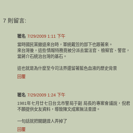
7 則留言:
匿名
7/29/2009 1:11 下午
當時國民黨撤退來台時，軍統戴笠的部下也跟著來。
來台灣後，這些情報特務竟被分派去當法官、檢察官、警官，
當蔣介石統治台灣的基石。
這也就是為什麼至今司法界還留著藍色血液的歷史背景
回覆
匿名
7/29/2009 1:24 下午
1981年七月廿七日台北市警局于副 局長的專案會議說，倪君
不願提供女友資料，導致陳文成案無法查證。
一句話就把關鍵證人弄掉了
回覆