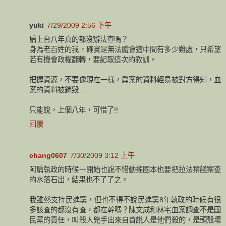
yuki
7/29/2009 2:56 下午
扁上台八年真的都沒辦法查嗎？
身為老百姓的我，確實是無法體會這中間有多少難處，只希望
若有機會政權翻轉，要記取這次的教訓。
把握資源，不要像現在一樣，扁案的資料輕易被對方得知，血
案的資料被銷毀....
只能說，上個八年，可惜了!!
回覆
chang0607
7/30/2009 3:12 上午
阿扁執政的時候一開始也說不惜動搖國本也要把拉法葉艦案查
的水落石出，結果也不了了之。
我雖然支持民進黨，但也不得不說民進黨8年執政的時候有很
多該查的都沒有查，都在幹嗎？陳文成和林宅血案調查不是國
民黨的責任，叫殺人兇手出來自首說人是他們殺的，是頭殼壞