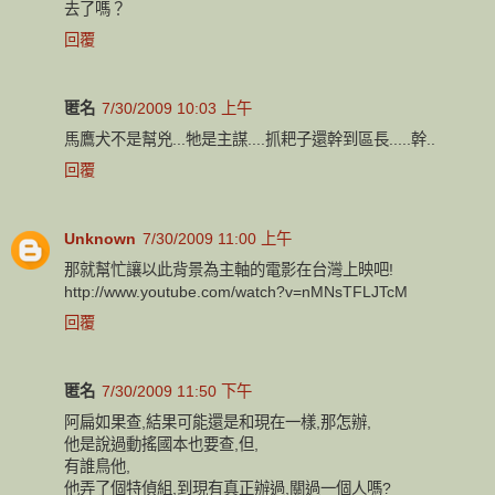
去了嗎？
回覆
匿名
7/30/2009 10:03 上午
馬鷹犬不是幫兇...牠是主謀....抓耙子還幹到區長.....幹..
回覆
Unknown
7/30/2009 11:00 上午
那就幫忙讓以此背景為主軸的電影在台灣上映吧!
http://www.youtube.com/watch?v=nMNsTFLJTcM
回覆
匿名
7/30/2009 11:50 下午
阿扁如果查,結果可能還是和現在一樣,那怎辦,
他是說過動搖國本也要查,但,
有誰鳥他,
他弄了個特偵組,到現有真正辦過,關過一個人嗎?