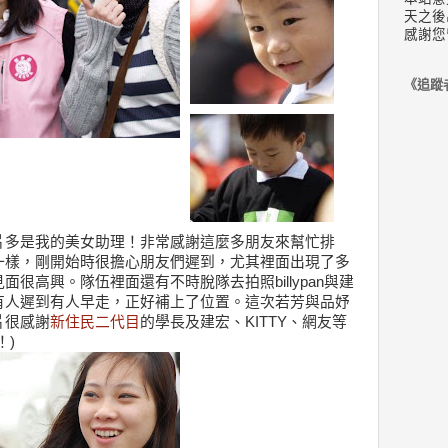
天之後
感謝您
《追蹤
片多是我的美女助理！非常感謝這麼多朋友來幫忙排
一樣，剛開始時很擔心朋友們遲到，尤其裡面出現了多
很高興。隊伍裡面還有不時脫隊去拍照billypan與建
有人遲到有人早走，正好補上了位置。這次若芳與品妤
片很感謝
新住民二代目
的學長及建宏、KITTY、網友等
！)