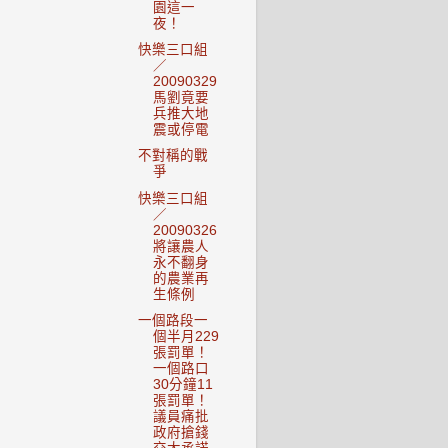
園這一
夜！
快樂三口組
／
20090329
馬劉竟要
兵推大地
震或停電
不對稱的戰
爭
快樂三口組
／
20090326
將讓農人
永不翻身
的農業再
生條例
一個路段一
個半月229
張罰單！
一個路口
30分鐘11
張罰單！
議員痛批
政府搶錢