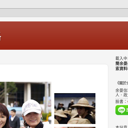
格
載入中.
簡余晏
索資料
《關於
余晏信
人．政
臉書：
本站意