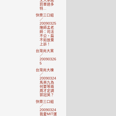
交大承諾
罰單過多
特...
快樂三口組
／
20090325
陳師孟老
師：司法
不公，扁
不如放棄
上訴！
台灣尚大黨
／
20090326
5
台灣尚大棟
／
20090324
馬英九為
何要等兩
周才定調
郭冠英？
快樂三口組
／
20090324
我愛MIT運