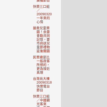
廣播節目
快樂三口組
／
20090320
一年來的
心情
搶救兒童樂
園！余晏
會勘共同
記憶，要
市府送兒
童節禮物
延後關園
民眾總是比
一般政客
所想的，
更為接近
真理
台灣尚大棟
20090318
快樂電台
節目
快樂三口組
／中國觀
光客來