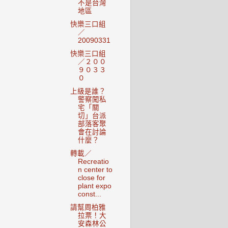
不是台灣
地區
快樂三口組
／
20090331
快樂三口組
／２００
９０３３
０
上級是誰？
警察闖私
宅「關
切」台派
部落客聚
會在討論
什麼？
轉載／
Recreatio
n center to
close for
plant expo
const...
請幫周柏雅
拉票！大
安森林公