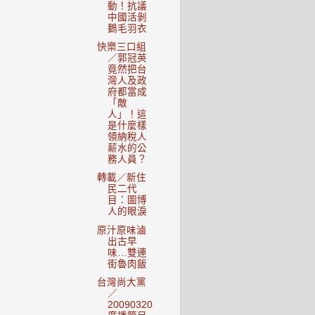
動！抗議
中國活剝
鵝毛羽衣
快樂三口組
／郭冠英
竟然把台
灣人及政
府都當成
「敵
人」！這
是什麼樣
領納稅人
薪水的公
務人員？
轉載／新住
民二代
目：圖博
人的眼淚
原汁原味滷
出古早
味…雙連
街魯肉飯
台灣尚大黨
／
20090320