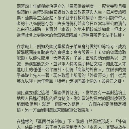
兩蔣四十年威權統治建立的「黨國供養制度」，配套完整且盤
根錯節，當時對隨蔣家遷台的軍公教家庭與人員，每月發給糧
票、油票等生活配給，孩子就學有教育補助，更不用談犖犖大
者的十八％優惠存款。許多既得利益者今日以當年軍公教清苦
為由視為補貼，其實與「本省」的地主相較或許如此，但比之
當時社會上更廣大的台灣勞農階層，這種自辯完全站不住腳。
在求職上，例如為國民黨權貴子弟量身訂做的甲等特考，成為
留學返國後直取高官的直達車；高考設置三十五省的省籍錄取
配額，以優先取用「大陸各省」子弟；軍隊與情治體系以「忠
誠」過濾壟斷之外，並以軍人特考協助轉佔文職，如此在人才
進用上的種種不公平設計，使得「高級的外省人」在謀事的競
爭基礎上先人一著。現在政壇上所謂的「外省菁英」們，從馬
英九以降，當年曾靠「特考」走後門鑽小洞的，如過江之鯽。
國民黨要穩定這種「黨國供養制度」，當然要有一套對這塊土
地與人民進行剝削的經濟制度，例如當時對農村的肥料換穀及
稻穀收購制，就是一個很大的題目，一方面在必要時穩定糧
價，另一方面剝削農民來照顧軍公教體系。
在這樣的「黨國供養制度」下，階級自然而然形成，「外省
人」佔最上層，若干進入這個制度內的「本省人」其實被放在