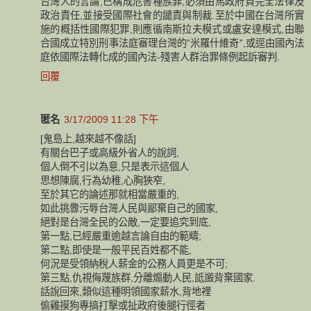
台灣人的言論,已構成危害種族罪,必須由馬政府負完全法律及
政治責任,並接受國際社會的譴責與制裁.至於中國在台灣所實
施的概括性國際犯罪,則應循南斯拉夫模式或盧安達模式,由聯
合國成立特別刑事法庭審理台灣的”米羅什維奇”,或逕由國內法
庭依國際法轉化成的國內法-殘害人群治罪條例起訴審判.
回覆
匿名
3/17/2009 11:28 下午
[鬼島上,越來越不像話]
有關台巴子或高級外省人的說詞,
個人倒不引以為意,只是表示這個人
思想陳腐,行為幼稚,心胸狹窄,
至於其它的論述那就相當嚴重的,
如此挑釁污辱台灣人民與鄙棄自己的國家,
絕對是台灣全民的公敵,一定要追究到底,
第一點,已經嚴重逾越言論自由的範疇;
第二點,即使是一般平民百姓都不能,
何況是受領納稅人薪金的公務人員更是不可;
第三點,仇視侮蔑族群,分離煽動人民,詆譭背棄國家.
話說回來,類似這種明領國家薪水,背地裡
偷雞摸狗專搞打擊或扯政府後腿行徑者