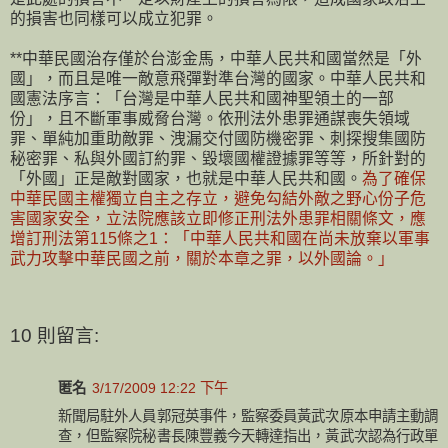
的損害也同樣可以成立犯罪。
**中華民國治存僅於台澎金馬，中華人民共和國當然是「外
國」，而且是唯一敵意飛彈對準台灣的國家。中華人民共和
國憲法序言：「台灣是中華人民共和國神聖領土的一部
份」，且不斷軍事威脅台灣。依刑法外患罪通謀喪失領域
罪、單純加重助敵罪、洩漏交付國防機密罪、刺探搜集國防
秘密罪、私與外國訂約罪、毀壞國權證據罪等等，所針對的
「外國」正是敵對國家，也就是中華人民共和國。
為了確保
中華民國主權獨立自主之存立，避免勾結外敵之野心份子危
害國家安全，立法院應該立即修正刑法外患罪相關條文，應
增訂刑法第115條之1：「中華人民共和國在尚未放棄以軍事
武力攻擊中華民國之前，關於本章之罪，以外國論。」
10 則留言:
匿名
3/17/2009 12:22 下午
新聞局駐外人員郭冠英事件，監察委員黃武次原本申請主動調
查，但監察院秘書長陳豐義今天轉達指出，黃武次認為行政單