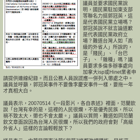
議員並要求國民黨說
明，國民黨駐加東支部
等聯名力挺郭冠英，這
是代表國民黨立場嗎？
郭冠英說不就言論道歉
是代表國民黨政府立
場？難道台灣人如「高
級的外省人」所說的，
是「賤民」、「台巴
子」、「雜種」嗎？議
員要求多倫多辦事處向
加拿大isp或Hinet業者申
請提供連線紀錄。而且公務人員說謊應一併列入懲處之中。
議員並呼籲，郭冠英事件不要像李慶安事件一樣，要拖一年
才真相大白。
議員表示，20070514《一段影片，各自表述》裡面，范蘭欽
說「台灣有幸的是，這裡的人民很爛，不是優秀民族，所以
禍不致太大，懲也不會太嚴。」議員以質問，難道如同范蘭
欽文章面說因為台灣人民很爛，所以我們的政府會對「高級
外省人」這樣的言論輕輕放下？