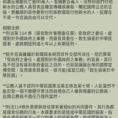
與肅反運動死亡逾80萬人，濫捕數百萬人，沒想到我們付他
薪水的公務人員發表這種宣傳種族屠殺，觸犯國際公法的言
論。更離譜的是他要對付的族群還是付他薪水的人，這實在
不是一句言論自由可以交代。
相關法條
**刑法第 114 條（違背對外事務委任罪）受政府之委任，處
理對於外國政府之事務，而違背其委任，致生損害於中華民
國者，處無期徒刑或七年以上有期徒刑。
**駐外官員雖屬於新聞局系統而非外交部所派任，但仍算是
「受政府之委任，處理對於外國政府之事務」的官員，其行
為不但沒有達到政府委託之目的，也就是擴展台灣的國際宣
傳空間，反而違背其委任，很可能(或是已經)「致生損害於中
華民國」。
**公務人員不認同中華民國憲法第五條及第七條。人民當然不
能忍受一個不願遵守憲法而歧視自己人權與尊嚴的公務員，
此類公務員不適任乃理所當然。
**刑法114條外患罪與背信罪有著相似的共同要件，其行為都
是違背任務的行為，本罪要求的是造成中華民國的損害，指
是此處的損害不一定以財產上的損害為限，造成國家政治上