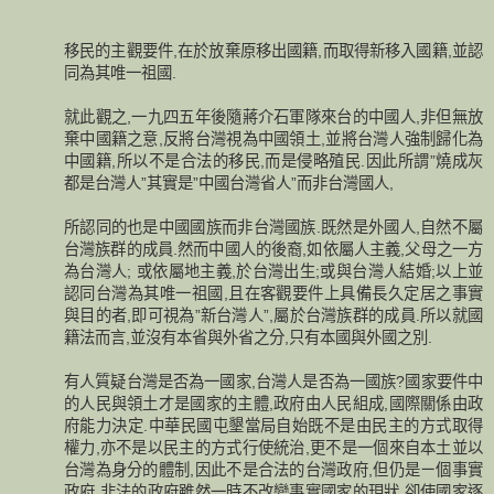
移民的主觀要件,在於放棄原移出國籍,而取得新移入國籍,並認
同為其唯一祖國.
就此觀之,一九四五年後隨蔣介石軍隊來台的中國人,非但無放
棄中國籍之意,反將台灣視為中國領土,並將台灣人強制歸化為
中國籍,所以不是合法的移民,而是侵略殖民.因此所謂”燒成灰
都是台灣人”其實是”中國台灣省人”而非台灣國人,
所認同的也是中國國族而非台灣國族.既然是外國人,自然不屬
台灣族群的成員.然而中國人的後裔,如依屬人主義,父母之一方
為台灣人; 或依屬地主義,於台灣出生;或與台灣人結婚;以上並
認同台灣為其唯一祖國,且在客觀要件上具備長久定居之事實
與目的者,即可視為”新台灣人”,屬於台灣族群的成員.所以就國
籍法而言,並沒有本省與外省之分,只有本國與外國之別.
有人質疑台灣是否為一國家,台灣人是否為一國族?國家要件中
的人民與領土才是國家的主體,政府由人民組成,國際關係由政
府能力決定.中華民國屯墾當局自始既不是由民主的方式取得
權力,亦不是以民主的方式行使統治,更不是一個來自本土並以
台灣為身分的體制,因此不是合法的台灣政府,但仍是ㄧ個事實
政府.非法的政府雖然一時不改變事實國家的現狀,卻使國家逐