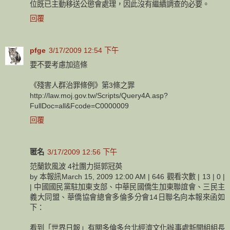
位既已主動移送公懲會處理，因此沒有繼續調查的必要。
回覆
pfge
3/17/2009 12:54 下午
要不要考慮加這條
《殘害人群治罪條例》第3條之罪
http://law.moj.gov.tw/Scripts/Query4A.asp?
FullDoc=all&Fcode=C0000009
回覆
匿名
3/17/2009 12:56 下午
范蘭欽風波 4社團力挺郭冠英
by 本報訊March 15, 2009 12:00 AM | 646 觀看次數 | 13 | 0 |
| 中國國民黨駐加東支部、中華民國僑生加東聯誼會、三民主
義大同盟、華僑協會總會多倫多分會14日聯名向本報來函如
下：
看到「世界日報」有關多倫多台北經濟文化辦事處新聞組組長