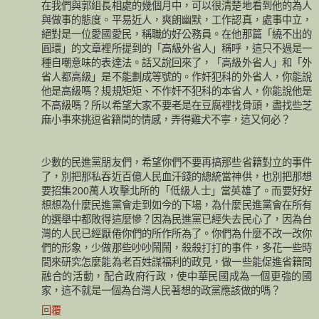
在我們與郭組長相處的幾個月中，可以很清楚地看到他的為人
與做事的態度。平易近人，爽朗幽默，工作認真，處事中立，
絕對是一位愛國愛民，稱職的好公務員。在他那篇「繞不出的
圓環」的文章裡所提到的「高級外省人」稱呼，這只不過是一
種自嘲意味的表達法。話又說回來了，「高級外省人」和「外
省人都高級」是不能劃成等號的。作奸犯科的外省人，你能說
他是高級嗎？規規矩矩、不作奸不犯科的本省人，你能說他是
不高級嗎？所以希望大家不要老是在豆腐裡找骨頭，盡找些芝
麻小事來挑逗省籍間的情感，弄得雞犬不寧，這又何必？
少數的民進黨朋友們，希望你們不要再搞那些省籍對立的事件
了，別把那私吞近百億人民血汗錢的總統當神供，也別把那想
要招集200萬人攻擊北所的「低級人士」當英雄了。而要好好
想想為什麼民進黨會走到如今的下場，為什麼民進黨會在所有
的選舉中都敗得這麼慘？因為民進黨已經失去民心了，因為台
灣的人民已經厭倦你們的所作所為了。你們為什麼不改一改你
們的形象，少做那些吵吵鬧鬧，殺殺打打的事件，多花一些時
間來研究怎麼能為老百姓謀福利的政見，做一些能促進省籍間
融合的活動，配合政府行政，使中華民國成為一個更強的國
家，這不就是一個為台灣人民著想的政黨應該做的嗎？
回覆