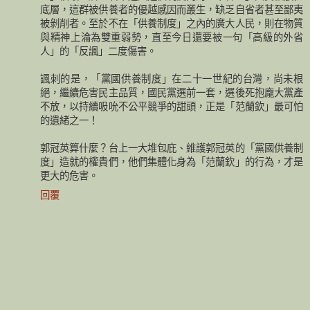
底層，這群被供養者的優越感因而叢生，缺乏自省者甚至鄙夷
被剝削者。至於不在「供養制度」之內的廣大人民，則在物質
與精神上淪為雙重弱勢，直至今日還要被一句「高級的外省
人」的「反諷」二度傷害。
諷刺的是，「黨國供養制度」在二十一世紀的台灣，尚未根
絕，繼續危害民主品質，國民黨選前一套，選後死抱龐大黨產
不放，以持續吸吮不公平競爭的甜頭，正是「范蘭欽」最可怕
的遺緒之一！
郭冠英算什麼？台上一大堆包庇、維護郭冠英的「黨國供養制
度」造就的權貴們，他們集體化身為「范蘭欽」的行為，才是
更大的危害。
回覆