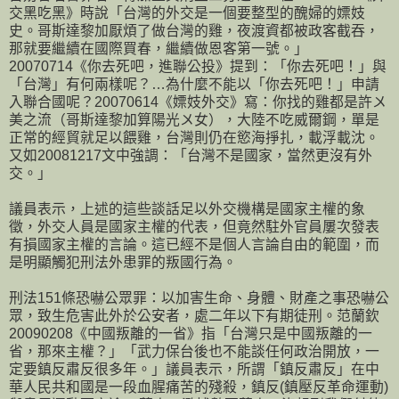
交黑吃黑》時說「台灣的外交是一個要整型的醜婦的嫖妓
史。哥斯達黎加厭煩了做台灣的雞，夜渡資都被政客截吞，
那就要繼續在國際買春，繼續做恩客第一號。」
20070714《你去死吧，進聯公投》提到：「你去死吧！」與
「台灣」有何兩樣呢？…為什麼不能以「你去死吧！」申請
入聯合國呢？20070614《嫖妓外交》寫：你找的雞都是許〤
美之流（哥斯達黎加算陽光〤女），大陸不吃威爾鋼，單是
正常的經貿就足以餵雞，台灣則仍在慾海掙扎，載浮載沈。
又如20081217文中強調：「台灣不是國家，當然更沒有外
交。」
議員表示，上述的這些談話足以外交機構是國家主權的象
徵，外交人員是國家主權的代表，但竟然駐外官員屢次發表
有損國家主權的言論。這已經不是個人言論自由的範圍，而
是明顯觸犯刑法外患罪的叛國行為。
刑法151條恐嚇公眾罪：以加害生命、身體、財產之事恐嚇公
眾，致生危害此外於公安者，處二年以下有期徒刑。范蘭欽
20090208《中國叛離的一省》指「台灣只是中國叛離的一
省，那來主權？」「武力保台後也不能談任何政治開放，一
定要鎮反肅反很多年。」議員表示，所謂「鎮反肅反」在中
華人民共和國是一段血腥痛苦的殘殺，鎮反(鎮壓反革命運動)