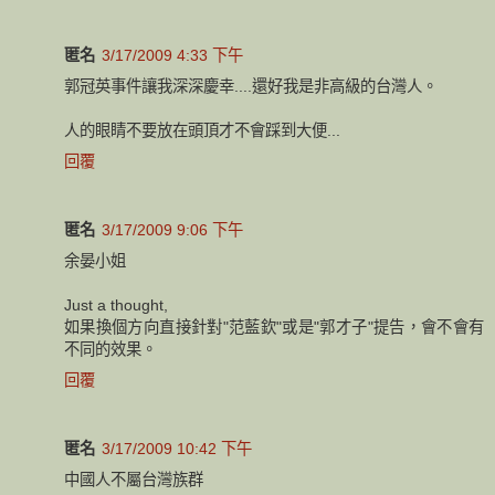
匿名
3/17/2009 4:33 下午
郭冠英事件讓我深深慶幸....還好我是非高級的台灣人。
人的眼睛不要放在頭頂才不會踩到大便...
回覆
匿名
3/17/2009 9:06 下午
余晏小姐
Just a thought,
如果換個方向直接針對"范藍欽"或是"郭才子"提告，會不會有
不同的效果。
回覆
匿名
3/17/2009 10:42 下午
中國人不屬台灣族群