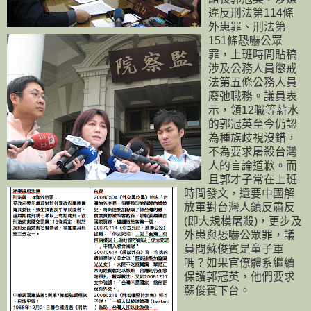
違反刑法第114條
外患罪、刑法第
151條恐嚇公眾
罪，上班時間貼稿
涉及公務人員懲戒
法第五條公務人員
廢弛職務。議員表
示，領12職等薪水
的郭冠英至今仍認
為種族歧視沒錯，
不為要求屠殺台灣
人的言論道歉。而
且郭才子常在上班
時間發文，還要中國解
放軍對台灣人鎮反肅反
(即大規模屠殺)，更步及
外患與恐嚇公眾罪，議
員問蘇俊賓是童子軍
嗎？如果官僚體系繼續
保護郭冠英，他們要求
蘇俊賓下台。