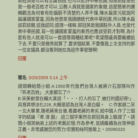
郭冠英是可以有言論自由,也可以批評中華民國,但是前提是他
是一般老百姓才可以,公務人員就是國家的象徵,這麼簡單的邏
輯觀念為何會有些腦筋不清楚的人弄不懂,陳水扁貪污就說阿
扁讓國家蒙羞,因為他曾是我國總統代表中華民國,所以陳水扁
該罰該關,這我認同;道理一樣嘛,郭冠英是我國駐外人員,也是代
表中華民國,寫一些讓國家蒙羞的東西也應該受罰才對啊,為什
麼有些人就是可以一套道理兩種結果呢?希望簡議員要繼續追
下去,不要只是做秀就算了,要求個結果,不要像我上次支持的那
一位女議員,都沒看到她在為這件事發聲啊!
回覆
匿名
3/20/2009 3:14 上午
請煩轉給簡小姐:A:1950年代我們台灣人被蔣介石部隊叫作
「死老百姓」,大家都忘了!?
B:宋美齡曾在輔大演説「・・・打人的忘了,被打的還記得!」,
呉育昇想淡化228,大概是認為台灣人是白癡。 C:作家趙二呆
－北大畢業,隨老蔣來台後,看盡老蔣的卑劣,給中國人作了三個
字的結論『卑.滑.狠』,這三個字果然在郭冠英身上驗證了。請
簡小姐笑納弟上述的老舊記憶,作為參考,並請繼續為台灣伸張
正義。非常感謝您的努力!忠實粉絲阿進敬上。20090320
回覆