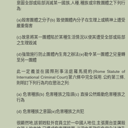
意圖全部或局部消滅某一國族,人種,種族或宗教團體之下列行
為:
(a)殺害團體之分子(b) 致使團體內分子在生理上或精神上遭受
嚴重傷害
(c)故意將某一團體陷於某種生活情況以使其遭受全部或局部
之生理毀滅
(d)強致施行防止團體內生育之辦法(e)勒令某一團體之兒童轉
至另一團體
此一定義並在國際刑事法庭羅馬規約(Rome Statute of
International Criminal Court)第六條中完全採用.公約第三條,
則明訂下列行為均在懲治之列:
(a) 危害種族(b) 危害種族之陰謀(c) 直接公然煽動危害種族之
行為
(d) 危害種族之意圖(e)危害種族之共犯
很顯然地,該郭姓駐外官員立於一中國人地位,主張賣台並屠殺