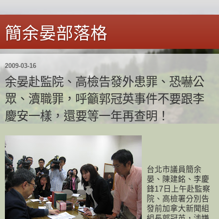
簡余晏部落格
2009-03-16
余晏赴監院、高檢告發外患罪、恐嚇公
眾、瀆職罪，呼籲郭冠英事件不要跟李
慶安一樣，還要等一年再查明！
台北市議員簡余
晏、陳建銘、李慶
鋒17日上午赴監察
院、高檢署分別告
發前加拿大新聞組
組長郭冠英，涉嫌