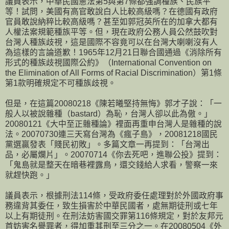
議員表示，中華民國憲法第5與第7條都強調種族、民族平
等！試問，美國有高官敢說白人比較高級嗎？在德國有政府
官員敢說納粹比較高級嗎？甚至如郭冠英所在的加拿大都有
人權法案規範種族平等。但，現在政府公務人員公然鼓吹對
台灣人種族歧視，這是國際不容竟可以在台灣大喇喇沒有人
為這樣的言論道歉！1965年12月21日聯合國通過《消除所有
形式的種族歧視國際公約》（International Convention on
the Elimination of All Forms of Racial Discrimination）第1條
第1款明確規定不可種族歧視。
但是，在這篇20080218《陳若曦堅持無悔》郭才子說：「一
般人以被說雜種（bastard）為恥，台灣人卻以此為傲。」
20080121《大中至正雜種論》裡面再重申台灣人是雜種的說
法。20070730連三天寫台灣為《瘋子島》，20081218國民
黨選贏發表「賤民初敗」。多篇文章一再提到：「台灣出
品，必屬爛片」。20070714《你去死吧，進聯公投》提到：
「鬼島就是整天在暗巷裡露鳥，還交錢給人求看，警察一來
就趕快跑。」
議員表示，根據刑法114條，受政府委任處理對於外國政府事
務違背其委任，致生損害於中華民國者，處無期徒刑或七年
以上有期徒刑。在刑法妨害國交罪第116條規定，對於友邦元
首妨害名譽罪者，得加重其刑至三分之一。在20080504《外