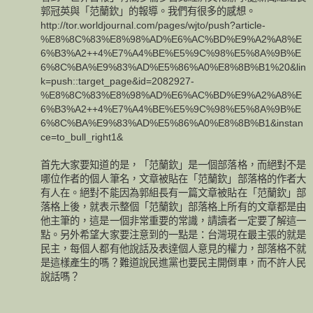
郭冠英與「范蘭欽」的報導。我們有很多的感想。
http://tor.worldjournal.com/pages/wjto/push?article-
%E8%8C%83%E8%98%AD%E6%AC%BD%E9%A2%A8%E
6%B3%A2++4%E7%A4%BE%E5%9C%98%E5%8A%9B%E
6%8C%BA%E9%83%AD%E5%86%A0%E8%8B%B1%20&lin
k=push::target_page&id=2082927-
%E8%8C%83%E8%98%AD%E6%AC%BD%E9%A2%A8%E
6%B3%A2++4%E7%A4%BE%E5%9C%98%E5%8A%9B%E
6%8C%BA%E9%83%AD%E5%86%A0%E8%8B%B1&instan
ce=to_bull_right1&
首先大家要知道的是，「范蘭欽」是一個部落格，而絕對不是
哪位作者的個人筆名，文章被貼在「范蘭欽」部落格的作者大
有人在。絕對不能因為郭組長有一篇文章被貼在「范蘭欽」部
落格上後，就表示整個「范蘭欽」部落格上所有的文章都是由
他主筆的，這是一個非常重要的常識，請讀者一定要了解這一
點。另外希望大家要注意到的一點是：台灣現在最主張的就是
民主，每個人都有他說話及表達個人意見的權力，部落格不就
是這樣產生的嗎？難道說民進黨也要民主開倒車，而不許人民
說話嗎？