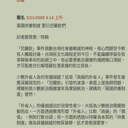
匿名
3/21/2009 9:14 上午
黨國供養制度 繁衍范蘭欽們
記者鄒景雯／特稿
「范蘭欽」事件挑動台灣社會最敏感的神經，核心問題至今鮮
有人觸碰討論。台灣民主化路程走到今日，不能繼續停留在有
寧靜無革命的迴避之中，有必要勇敢且健康的揭開傷口清創，
才可能癒合化解隱藏在潛意識的對立戾氣。
少數外省人為何有優越感？這是「高級的外省人」事件發生後
應深層探究的。「范蘭欽」引發的波濤，表面上是族群問題，
裡層則是少數統治階層當年為鞏固統治，建構的「黨國供養制
度」使然。
「外省人」的優越感出於自發性者少，大抵為少數統治階層鼓
動而出，一方面透過教育形塑「外省人」比較「高級」的「價
值」，例如打壓台語；另一方面則透過以特權為本質的「供養
制度」做為其優越感的物質基礎，這才是根源要害。