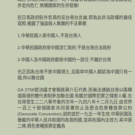
步走向危亡,攸關國家的生存發展!
近日馬政府駐外官員的反台辱台言論,即為此非法政權的最佳
寫照,揭露了強盜殺人集團的不法事實:
1.中華民國人是中國人,不是台灣人
2.中華民國政府是中國流亡政府,不是台灣合法政府
3.中國人及中國政府都是中國的一部分,不屬於台灣
也正因為台灣不是中國領土,且兩岸中國人都認為中國只有一
個,所以聯合國
GA 2758號決議才會驅逐蔣介石代表,而無法通過台灣以兩韓
或兩德的雙代表制參加聯合國.有鑑於國際犯罪之殘害人權,在
台灣發生二二八事件後的次年一九四八年十二月九日,由世界
一百三十餘個國家共同簽署防止及懲治危害種族罪公約
(Genocide Convention),該約並於一九五一年生效,中華民國及
後繼的中華人民共和國均為簽約國,並具有國內法效力.其中第
二條,將危害種族罪定義為