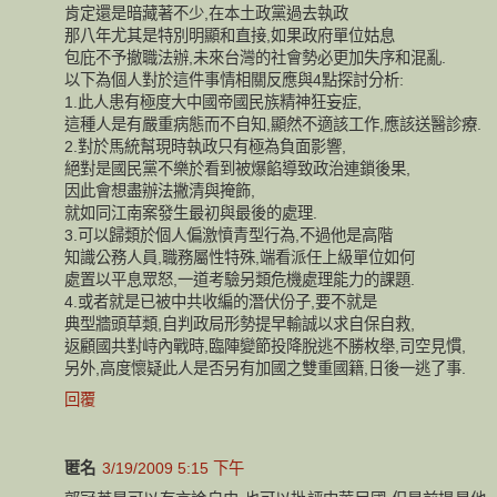
肯定還是暗藏著不少,在本土政黨過去執政
那八年尤其是特別明顯和直接,如果政府單位姑息
包庇不予撤職法辦,未來台灣的社會勢必更加失序和混亂.
以下為個人對於這件事情相關反應與4點探討分析:
1.此人患有極度大中國帝國民族精神狂妄症,
這種人是有嚴重病態而不自知,顯然不適該工作,應該送醫診療.
2.對於馬統幫現時執政只有極為負面影響,
絕對是國民黨不樂於看到被爆餡導致政治連鎖後果,
因此會想盡辦法撇清與掩飾,
就如同江南案發生最初與最後的處理.
3.可以歸類於個人偏激憤青型行為,不過他是高階
知識公務人員,職務屬性特殊,端看派任上級單位如何
處置以平息眾怒,一道考驗另類危機處理能力的課題.
4.或者就是已被中共收編的潛伏份子,要不就是
典型牆頭草類,自判政局形勢提早輸誠以求自保自救,
返顧國共對峙內戰時,臨陣變節投降脫逃不勝枚舉,司空見慣,
另外,高度懷疑此人是否另有加國之雙重國籍,日後一逃了事.
回覆
匿名
3/19/2009 5:15 下午