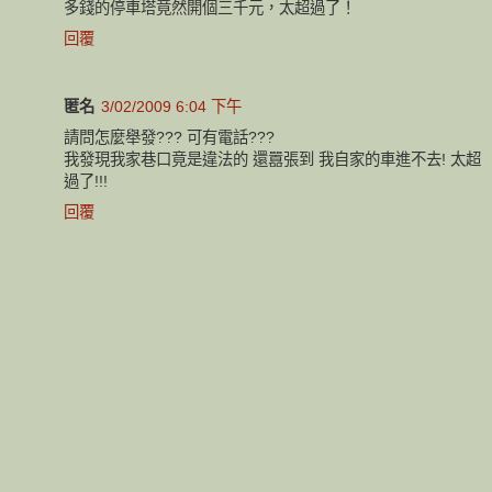
多錢的停車塔竟然開個三千元，太超過了！
回覆
匿名
3/02/2009 6:04 下午
請問怎麼舉發??? 可有電話???
我發現我家巷口竟是違法的 還囂張到 我自家的車進不去! 太超
過了!!!
回覆