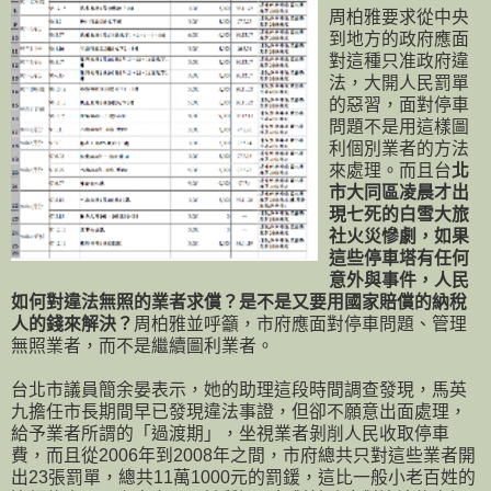
周柏雅要求從中央
到地方的政府應面
對這種只准政府違
法，大開人民罰單
的惡習，面對停車
問題不是用這樣圖
利個別業者的方法
來處理。而且台
北
市大同區凌晨才出
現七死的白雪大旅
社火災慘劇，如果
這些停車塔有任何
意外與事件，人民
如何對違法無照的業者求償？是不是又要用國家賠償的納稅
人的錢來解決？
周柏雅並呼籲，市府應面對停車問題、管理
無照業者，而不是繼續圖利業者。
台北市議員簡余晏表示，她的助理這段時間調查發現，馬英
九擔任市長期間早已發現違法事證，但卻不願意出面處理，
給予業者所謂的「過渡期」，坐視業者剝削人民收取停車
費，而且從2006年到2008年之間，市府總共只對這些業者開
出23張罰單，總共11萬1000元的罰鍰，這比一般小老百姓的