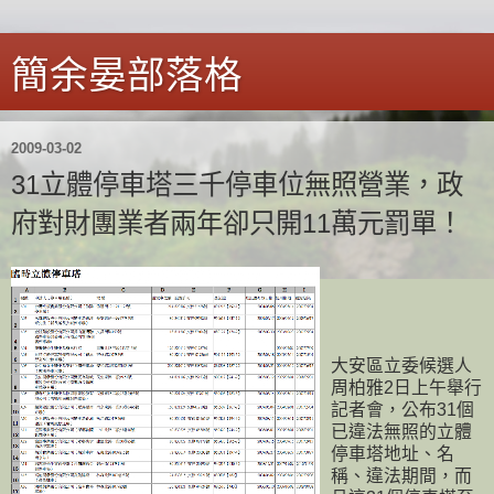
簡余晏部落格
2009-03-02
31立體停車塔三千停車位無照營業，政
府對財團業者兩年卻只開11萬元罰單！
大安區立委候選人
周柏雅2日上午舉行
記者會，公布31個
已違法無照的立體
停車塔地址、名
稱、違法期間，而