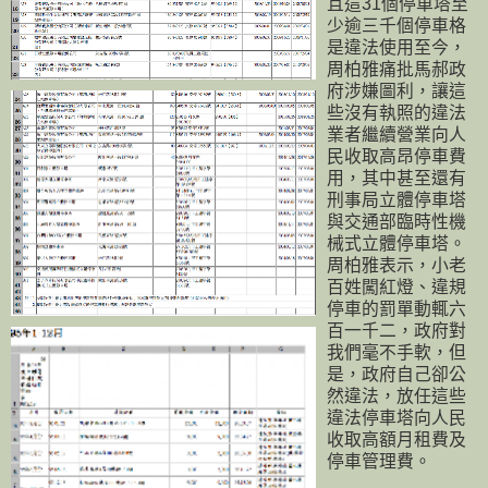
且這31個停車塔至
少逾三千個停車格
是違法使用至今，
周柏雅痛批馬郝政
府涉嫌圖利，讓這
些沒有執照的違法
業者繼續營業向人
民收取高昂停車費
用，其中甚至還有
刑事局立體停車塔
與交通部臨時性機
械式立體停車塔。
周柏雅表示，小老
百姓闖紅燈、違規
停車的罰單動輒六
百一千二，政府對
我們毫不手軟，但
是，政府自己卻公
然違
法，放任這些
違法停車塔向人民
收取高額月租費及
停車管理費。