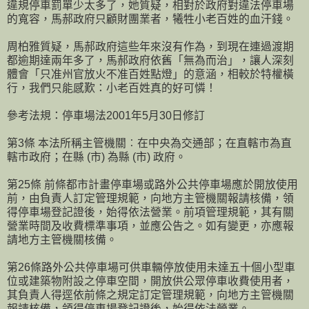
違規停車罰單少太多了，她質疑，相對於政府對違法停車場
的寬容，馬郝政府只顧財團業者，犧牲小老百姓的血汗錢。
周柏雅質疑，馬郝政府這些年來沒有作為，到現在連過渡期
都逾期達兩年多了，馬郝政府依舊「無為而治」，讓人深刻
體會「只准州官放火不准百姓點燈」的意涵，相較於特權橫
行，我們只能感歎：小老百姓真的好可憐！
參考法規：停車場法2001年5月30日修訂
第3條 本法所稱主管機關︰在中央為交通部；在直轄市為直
轄市政府；在縣 (市) 為縣 (市) 政府。
第25條 前條都市計畫停車場或路外公共停車場應於開放使用
前，由負責人訂定管理規範，向地方主管機關報請核備，領
得停車場登記證後，始得依法營業。前項管理規範，其有關
營業時間及收費標準事項，並應公告之。如有變更，亦應報
請地方主管機關核備。
第26條路外公共停車場可供車輛停放使用未達五十個小型車
位或建築物附設之停車空間，開放供公眾停車收費使用者，
其負責人得逕依前條之規定訂定管理規範，向地方主管機關
報請核備，領得停車場登記證後，始得依法營業。