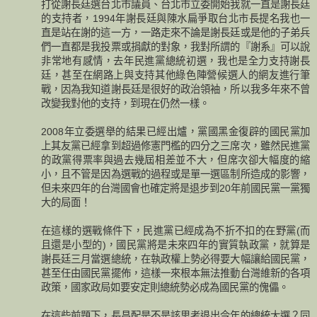
打從謝長廷選台北市議員、台北市立委開始我就一直是謝長廷
的支持者，1994年謝長廷與陳水扁爭取台北市長提名我也一
直是站在謝的這一方，一路走來不論是謝長廷或是他的子弟兵
們一直都是我投票或捐獻的對象，我對所謂的『謝系』可以說
非常地有感情，去年民進黨總統初選，我也是全力支持謝長
廷，甚至在網路上與支持其他綠色陣營候選人的網友進行筆
戰，因為我知道謝長廷是很好的政治領袖，所以我多年來不曾
改變我對他的支持，到現在仍然一樣。
2008年立委選舉的結果已經出爐，黨國黑金復辟的國民黨加
上其友黨已經拿到超過修憲門檻的四分之三席次，雖然民進黨
的政黨得票率與過去幾屆相差並不大，但席次卻大幅度的縮
小，且不管是因為選戰的過程或是單一選區制所造成的影響，
但未來四年的台灣國會也確定將是退步到20年前國民黨一黨獨
大的局面！
在這樣的選戰條件下，民進黨已經成為不折不扣的在野黨(而
且還是小型的)，國民黨將是未來四年的實質執政黨，就算是
謝長廷三月當選總統，在執政權上勢必得要大幅讓給國民黨，
甚至任由國民黨擺佈，這樣一來根本無法推動台灣維新的各項
政策，國家政局如要安定則總統勢必成為國民黨的傀儡。
在這些前題下，長昌配是不是該思考退出今年的總統大選？同