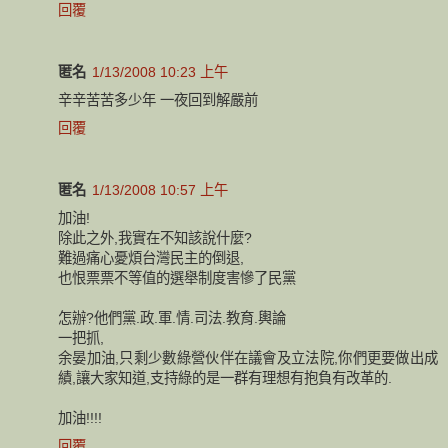
回覆
匿名
1/13/2008 10:23 上午
辛辛苦苦多少年 一夜回到解嚴前
回覆
匿名
1/13/2008 10:57 上午
加油!
除此之外,我實在不知該說什麼?
難過痛心憂煩台灣民主的倒退,
也恨票票不等值的選舉制度害慘了民黨
怎辦?他們黨.政.軍.情.司法.教育.輿論
一把抓,
余晏加油,只剩少數綠營伙伴在議會及立法院,你們更要做出成
績,讓大家知道,支持綠的是一群有理想有抱負有改革的.
加油!!!!
回覆