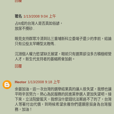
回覆
匿名
1/13/2008 9:04 上午
占8成的台灣人是否真如俗諺，
放尿不攪砂..
眼見支持群眾冷清到比三重埔新科立委場子還少的李前，結論
只有公投太早轉型太晚嗎..
沉溺個人權力慾望缺乏展望，眼前只有選票卻沒多方積極經營
人才，新生代支持者的萎縮將會加劇。
回覆
Hector
1/13/2008 9:18 上午
余晏加油，這一次台灣的選舉結果真的讓人很失望，我想也讓
平時辛苦努力，熱心為民服務的民進黨參選人更加失望吧。接
下來，立法院變藍天，我想沒什麼錢坑法案過不了的了，台灣
人等著付出代價，到時候希望余雁你們還願意挺身為台灣服
務，加油！