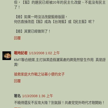
但，【藍】的選民已經被20年的民主化改變、不能沒有民主
了！
【綠】如果一時沒法改變藍綠版圖，
何仿直接改造【藍】成為【台灣藍】或【民主藍】呢？
【綠】其實已經做到了！
回覆
戰地記者
1/13/2008 1:02 上午
KMT聯合統媒,主打抹黑造假灑黨產的牌竟然發生作用. 真是訝
異!
搶救家庭大作戰之站著小便的女子
回覆
匿名
1/13/2008 1:36 上午
不曉得還反不反攻大陸？別氣餒！共產党党外時代才剛開始！