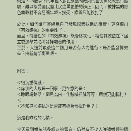
倒是，28歲以下的年輕人對民進黨執政前的國民黨惡政沒有體
驗，難以接受國民黨比民進黨更糟的辨正；因而，被抹黑的綠
色執政就不容易讓年輕人接受，綠營只能挨打了！
於此，如何讓年輕網民自己發現媒體抹黑的事實，更突顯出
『有效媒抗』的重要性了；
而且，持續性的『有效媒抗』能潛移默化，相信其效益在下屆
立委選舉前必將發揮顯著的作用。
至於，大選前最後這二個月是否有人力進行？是否能發揮效
益？由新總部衡量吧。
附言：
＜很沉重傷感，
＜席次的大敗是一回事，更在意的是：
＜睁眼說瞎話，倒黑為白，作賊喊抓賊等等，居然更能勝利！
＜
＜不知道＜媒抗＞是否能有機會發揮作用？！
這是我昨晚的心情。
今天看到媒抗諸多網友的留言，仍然有不少人強調媒體的問