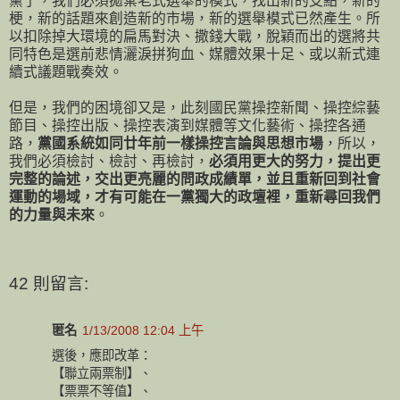
黨了，我們必須拋棄老式選舉的模式，找出新的支點，新的
梗，新的話題來創造新的市場，新的選舉模式已然產生。所
以扣除掉大環境的扁馬對決、撒錢大戰，脫穎而出的選將共
同特色是選前悲情灑淚拼狗血、媒體效果十足、或以新式連
續式議題戰奏效。
但是，我們的困境卻又是，此刻國民黨操控新聞、操控綜藝
節目、操控出版、操控表演到媒體等文化藝術、操控各通
路，
黨國系統如同廿年前一樣操控言論與思想市場
，所以，
我們必須檢討、檢討、再檢討，
必須用更大的努力，提出更
完整的論述，交出更亮麗的問政成績單，並且重新回到社會
運動的場域，才有可能在一黨獨大的政壇裡，重新尋回我們
的力量與未來
。
42 則留言:
匿名
1/13/2008 12:04 上午
選後，應即改革：
【聯立兩票制】、
【票票不等值】、