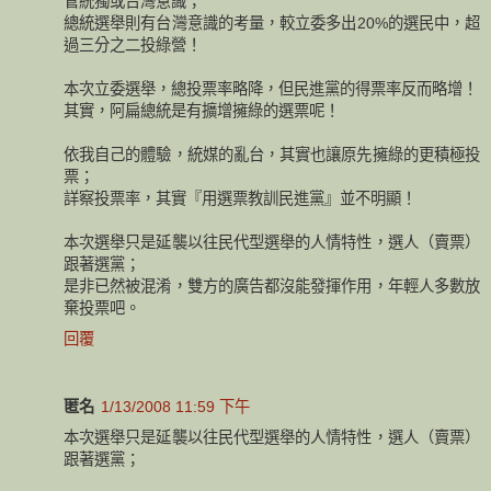
管統獨或台灣意識；
總統選舉則有台灣意識的考量，較立委多出20%的選民中，超
過三分之二投綠營！
本次立委選舉，總投票率略降，但民進黨的得票率反而略增！
其實，阿扁總統是有擴增擁綠的選票呢！
依我自己的體驗，統媒的亂台，其實也讓原先擁綠的更積極投
票；
詳察投票率，其實『用選票教訓民進黨』並不明顯！
本次選舉只是延襲以往民代型選舉的人情特性，選人（賣票）
跟著選黨；
是非已然被混淆，雙方的廣告都沒能發揮作用，年輕人多數放
棄投票吧。
回覆
匿名
1/13/2008 11:59 下午
本次選舉只是延襲以往民代型選舉的人情特性，選人（賣票）
跟著選黨；