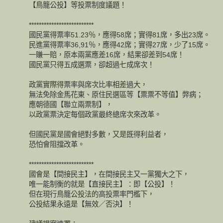
【鳥籠公投】等投票制度議題！
**************************
國民黨得票率51.23％，應得58席；實得81席，多出23席。
民進黨得票率36,91％，應得42席；實得27席，少了15席。
一賺一賠，原本兩黨應差16席，結果卻差到54席！
國民黨只得五成選票，卻超過七成席次！
政黨實際得票率與席次比率相差過大，
無法免除金馬花東、原住民選區等【票票不等值】弊病；
應朝德國【聯立兩票制】，
以政黨票決定每個政黨最終總席次來改革。
但國民黨是國會絕對多數，又是既得利益者，
恐怕會阻擋改革。
**************************
國會是【間接民主】，在間接民主又一黨獨大之下，
唯一能制衡的就是【直接民主】：即【公投】！
但在現行鳥籠公投法的高投票率門檻下，
公投結果永遠是【無效／否決】！