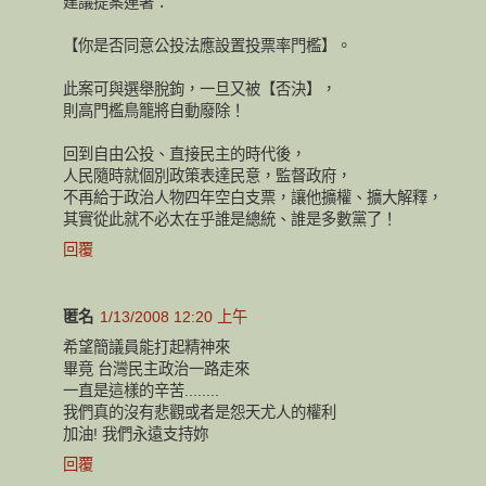
建議提案連署：
【你是否同意公投法應設置投票率門檻】。
此案可與選舉脫鉤，一旦又被【否決】，
則高門檻鳥籠將自動廢除！
回到自由公投、直接民主的時代後，
人民隨時就個別政策表達民意，監督政府，
不再給于政治人物四年空白支票，讓他擴權、擴大解釋，
其實從此就不必太在乎誰是總統、誰是多數黨了！
回覆
匿名
1/13/2008 12:20 上午
希望簡議員能打起精神來
畢竟 台灣民主政治一路走來
一直是這樣的辛苦........
我們真的沒有悲觀或者是怨天尤人的權利
加油! 我們永遠支持妳
回覆