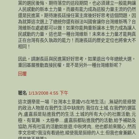
黨的選民後悔、期待落空的這段期間，也必須建立一股能夠讓
人民感動的新本土力量，而最有能力成為這股力量主流的仍然
還是民進黨，期待謝長廷接任黨主席後好好思考這個問題，因
為就算這次選上了總統你還有辦法叫國會讓你台灣維新嗎？台
灣維新在處處都可以做！如果你能夠重新讓本土勢力成為讓人
民感動的力量，這也是一種台灣維新！未來本土力量才能夠真
正在台灣有長久執政的能力！而謝長廷的歷史定位也將會大不
相同！
因此，請謝長廷與民進黨好好思考，如果退出今年總統大選，
重回基層推動直接民權，是不是另外一種台灣維新呢？
回覆
匿名
1/13/2008 4:55 下午
這次選舉是一場『台灣本土意識VS在地生活』,無疑的是綠營
的政治人物是在我們生活中缺席的.我住在土城,在我們的選區
內,盧嘉辰是貼進我們的生活,土城的所有大小的社團活動,元
極、有氧舞 、太極拳....盧嘉辰都貼進我們的活動,給予補助及
協助,所有社區的活動如旅遊,中秋烤肉,..他也都前來關心,然而
李文忠呢?我沒有看過他,縱使我是挺綠的人士,但我也會兼顧人
情世故不是嗎?