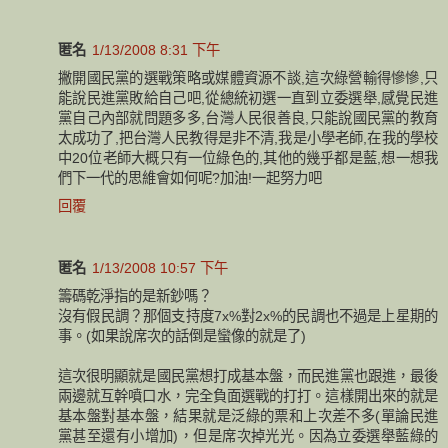
匿名
1/13/2008 8:31 下午
撇開國民黨的選戰策略或媒體資源不談,這次綠營輸得慘慘,只
能說民進黨敗給自己吧,從總統初選一直到立委選舉,感覺民進
黨自己內部就問題多多,台灣人民很善良,只能說國民黨的教育
太成功了,把台灣人民教得是非不清,我是小學老師,在我的學校
中20位老師大概只有一位綠色的,其他的幾乎都是藍,想一想我
們下一代的思維會如何呢?加油!一起努力吧
回覆
匿名
1/13/2008 10:57 下午
籌碼乾淨指的是新鈔嗎？
沒有假民調？那個支持度7x%對2x%的民調也不過是上星期的
事。(如果說席次的話倒是蠻像的就是了)
這次很明顯就是國民黨想打成基本盤，而民進黨也跟進，最後
兩邊就互幹噴口水，完全負面選戰的打打。這樣開出來的就是
基本盤對基本盤，結果就是泛綠的票和上次差不多(單論民進
黨甚至還有小增加)，但是席次掉光光。因為立委選舉藍綠的