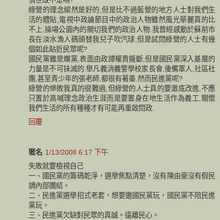
綠營的理念縱然是好的,但是比不過藍營的地方人士對我們生
活的體貼,電視中政論節目中的政治人物雖然風光華麗真的比
不上,操場公園內的關切我們的政治人物.我曾經感動於蘇前市
長在淡水漁人碼頭替我兒子吹汽球,但是試問綠營的人士有幾
個如此貼近民眾呢?
國民黨雖是爛黨,表面由政譚權貴攏斷,但是國民黨深入基層的
力量是不可抺滅的.舉凡義消義警學校家長會,後備軍人,社區社
團,甚至青少年的張老師,都很有著墨.然而民進黨呢?
綠營的慘敗我真的很難過,但綠營的人士真的要澈底改進,不應
只置於高喊理念政治生涯而是要置身在地生活作為義工,關懷
我們生活的所有種種才有可能再重啟問政.
回覆
匿名
1/13/2008 6:17 下午
失敗就要檢視自己
一、國民黨的籌碼乾淨，選舉焦點清楚，沒有陳由豪沒有假民
調內部團結。
二、民進黨選舉招式老套，想要邀國民黨玩，國民黨不陪民進
黨玩。
三、民進黨欠缺對民眾的真誠。遠離民心。