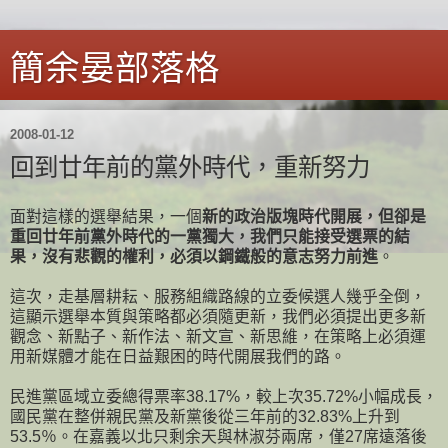
簡余晏部落格
2008-01-12
回到廿年前的黨外時代，重新努力
面對這樣的選舉結果，一個
新的政治版塊時代開展，但卻是
重回廿年前黨外時代的一黨獨大，我們只能接受選票的結
果，沒有悲觀的權利，必須以鋼鐵般的意志努力前進
。
這次，走基層耕耘、服務組織路線的立委候選人幾乎全倒，
這顯示選舉本質與策略都必須隨更新，我們必須提出更多新
觀念、新點子、新作法、新文宣、新思維，在策略上必須運
用新媒體才能在日益艱困的時代開展我們的路。
民進黨區域立委總得票率38.17%，較上次35.72%小幅成長，
國民黨在整併親民黨及新黨後從三年前的32.83%上升到
53.5％。在嘉義以北只剩余天與林淑芬兩席，僅27席遠落後