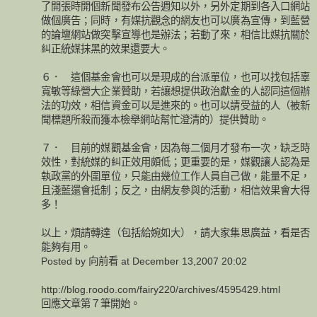
了開張時開個新聞發布公告週知以外，另外定期到各入口網站
做個廣告；同時，有媒抗觀念的網友也可以廣為宣傳，到藍營
的論壇網站做突擊宣導也是辦法；若動了來，相信比媒抗關於
糾正統媒抹黑的效果還要大。
６． 這個基金會也可以是現成的台派單位，也可以找包括辜
寬敏等綠營大企業贊助，若讓想提供政治獻金的人認同這個辦
法的功效，相信資金可以是進來的。也可以請受益的人（被新
聞標題所殺而獲本檢舉網站幫忙澄清的）提供贊助。
７． 目前的媒觀基金會，因為每二個月才發布一次，缺乏時
效性，對統媒的糾正效用頗低；更重要的是，媒觀讓人認為是
執政黨的外圍單位，只能由幾位工作人員自己做，能量不足，
且淺藍還會抵制；反之，由網友參與的活動，相信效果會大得
多！
以上，煩請轉達（包括給婉如大），請大家集思廣益，看是否
能夠有用。
Posted by 向前看 at December 13,2007 20:02
http://blog.roodo.com/fairy220/archives/4595429.html
回應文章第７筆開始。