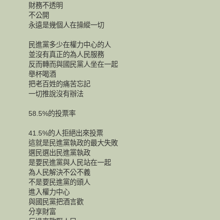
財務不透明
不公開
永遠是幾個人在操縱一切
民進黨多少在權力中心的人
並沒有真正的為人民服務
反而轉而與國民黨人坐在一起
舉杯喝酒
把老百姓的痛苦忘記
一切推說沒有辦法
58.5%的投票率
41.5%的人拒絕出來投票
這就是民進黨執政的最大失敗
選民選出民進黨執政
是要民進黨與人民站在一起
為人民解決不公不義
不是要民進黨的頭人
進入權力中心
與國民黨把酒言歡
分享財富