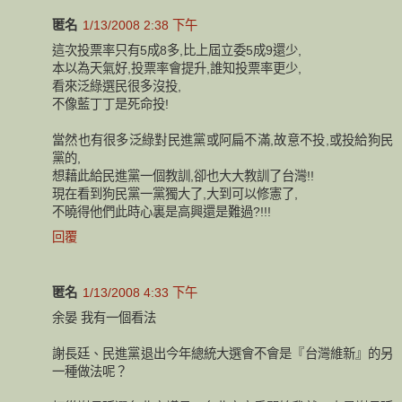
匿名
1/13/2008 2:38 下午
這次投票率只有5成8多,比上屆立委5成9還少,
本以為天氣好,投票率會提升,誰知投票率更少,
看來泛綠選民很多沒投,
不像藍丁丁是死命投!
當然也有很多泛綠對民進黨或阿扁不滿,故意不投,或投給狗民
黨的,
想藉此給民進黨一個教訓,卻也大大教訓了台灣!!
現在看到狗民黨一黨獨大了,大到可以修憲了,
不曉得他們此時心裏是高興還是難過?!!!
回覆
匿名
1/13/2008 4:33 下午
余晏 我有一個看法
謝長廷、民進黨退出今年總統大選會不會是『台灣維新』的另
一種做法呢？