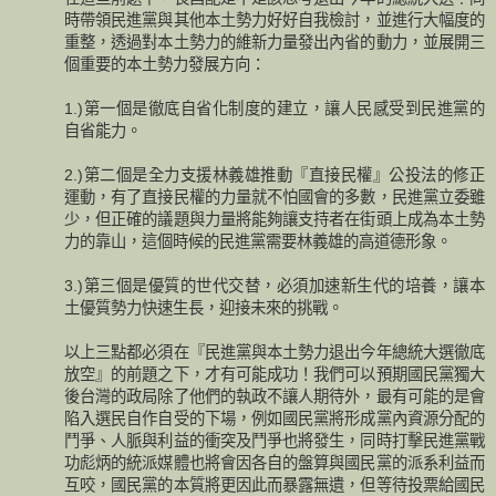
時帶領民進黨與其他本土勢力好好自我檢討，並進行大幅度的
重整，透過對本土勢力的維新力量發出內省的動力，並展開三
個重要的本土勢力發展方向：
1.)第一個是徹底自省化制度的建立，讓人民感受到民進黨的
自省能力。
2.)第二個是全力支援林義雄推動『直接民權』公投法的修正
運動，有了直接民權的力量就不怕國會的多數，民進黨立委雖
少，但正確的議題與力量將能夠讓支持者在街頭上成為本土勢
力的靠山，這個時候的民進黨需要林義雄的高道德形象。
3.)第三個是優質的世代交替，必須加速新生代的培養，讓本
土優質勢力快速生長，迎接未來的挑戰。
以上三點都必須在『民進黨與本土勢力退出今年總統大選徹底
放空』的前題之下，才有可能成功！我們可以預期國民黨獨大
後台灣的政局除了他們的執政不讓人期待外，最有可能的是會
陷入選民自作自受的下場，例如國民黨將形成黨內資源分配的
鬥爭、人脈與利益的衝突及鬥爭也將發生，同時打擊民進黨戰
功彪炳的統派媒體也將會因各自的盤算與國民黨的派系利益而
互咬，國民黨的本質將更因此而暴露無遺，但等待投票給國民