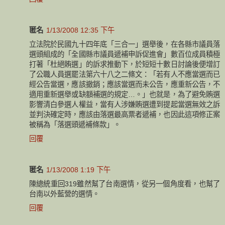
匿名
1/13/2008 12:35 下午
立法院於民國九十四年底「三合一」選舉後，在各縣市議員落
選頭組成的「全國縣市議員遞補申訴促進會」數百位成員積極
打著「杜絕賄選」的訴求推動下，於短短十數日討論後便增訂
了公職人員選罷法第六十八之二條文：「若有人不應當選而已
經公告當選，應該撤銷；應該當選而未公告，應重新公告，不
適用重新選舉或缺額補選的規定…。」也就是，為了避免賄選
影響清白參選人權益，當有人涉嫌賄選遭到提起當選無效之訴
並判決確定時，應該由落選最高票者遞補，也因此這項修正案
被稱為「落選頭遞補條款」。
回覆
匿名
1/13/2008 1:19 下午
陳總統重回319雖然幫了台南選情，從另一個角度看，也幫了
台南以外藍營的選情。
回覆