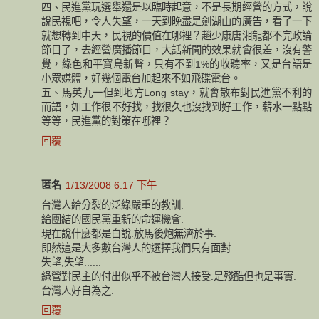
四、民進黨玩選舉還是以臨時起意，不是長期經營的方式，說
說民視吧，令人失望，一天到晚盡是劍湖山的廣告，看了一下
就想轉到中天，民視的價值在哪裡？趙少康唐湘龍都不完政論
節目了，去經營廣播節目，大話新聞的效果就會很差，沒有警
覺，綠色和平寶島新聲，只有不到1%的收聽率，又是台語是
小眾媒體，好幾個電台加起來不如飛碟電台。
五、馬英九一但到地方Long stay，就會散布對民進黨不利的
而語，如工作很不好找，找很久也沒找到好工作，薪水一點點
等等，民進黨的對策在哪裡？
回覆
匿名
1/13/2008 6:17 下午
台灣人給分裂的泛綠嚴重的教訓.
給團結的國民黨重新的命運機會.
現在說什麼都是白說.放馬後炮無濟於事.
即然這是大多數台灣人的選擇我們只有面對.
失望,失望......
綠營對民主的付出似乎不被台灣人接受.是殘酷但也是事實.
台灣人好自為之.
回覆