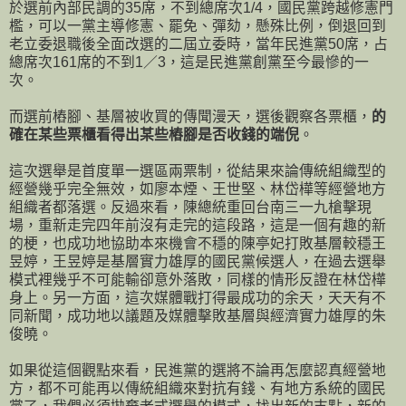
於選前內部民調的35席，不到總席次1/4，國民黨跨越修憲門
檻，可以一黨主導修憲、罷免、彈劾，懸殊比例，倒退回到
老立委退職後全面改選的二屆立委時，當年民進黨50席，占
總席次161席的不到1／3，這是民進黨創黨至今最慘的一
次。
而選前樁腳、基層被收買的傳聞漫天，選後觀察各票櫃，
的
確在某些票櫃看得出某些樁腳是否收錢的端倪
。
這次選舉是首度單一選區兩票制，從結果來論傳統組織型的
經營幾乎完全無效，如廖本煙、王世堅、林岱樺等經營地方
組織者都落選。反過來看，陳總統重回台南三一九槍擊現
場，重新走完四年前沒有走完的這段路，這是一個有趣的新
的梗，也成功地協助本來機會不穩的陳亭妃打敗基層較穩王
昱婷，王昱婷是基層實力雄厚的國民黨候選人，在過去選舉
模式裡幾乎不可能輸卻意外落敗，同樣的情形反證在林岱樺
身上。另一方面，這次媒體戰打得最成功的余天，天天有不
同新聞，成功地以議題及媒體擊敗基層與經濟實力雄厚的朱
俊曉。
如果從這個觀點來看，民進黨的選將不論再怎麼認真經營地
方，都不可能再以傳統組織來對抗有錢、有地方系統的國民