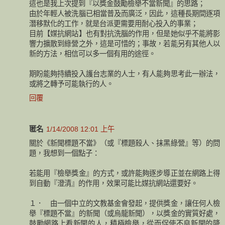
這也是我上次提到『以獎金鼓勵檢舉不當新聞』的思路；
由於年輕人被洗腦已相當普及而廣泛，因此，這種長期間逐項
潛移默化的工作，就是台派更需要用耐心投入的事業；
目前【媒抗網站】也有對抗洗腦的作用，但是她似乎不能將影
響力擴散到綠營之外，這是可惜的；事故，若能另有其他人以
新的方法，相信可以多一個有用的途徑。
期盼能夠持續投入護台志業的人士，有人能夠思考此一辦法，
或將之轉予可能執行的人。
回覆
匿名
1/14/2008 12:01 上午
關於《新聞標題不當》（或『標題殺人、抹黑綠營』等）的問
題，我想到一個點子：
若能用『檢舉獎金』的方式，或許能夠逐步導正並在網路上得
到自動『澄清』的作用，效果可能比媒抗網站還要好。
１． 由一個中立的文教基金會發起，提供獎金，讓任何人檢
舉『標題不當』的新聞（或烏龍新聞），以獎金的實質好處，
鼓勵網路上看新聞的人，積極檢舉，從而促使不良新聞的降