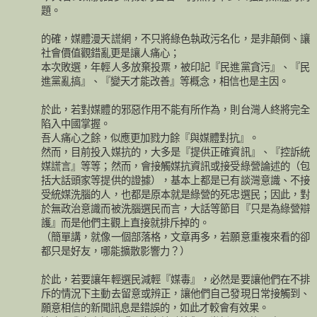
題。
的確，媒體漫天謊網，不只將綠色執政污名化，是非顛倒、讓
社會價值觀錯亂更是讓人痛心；
本次敗選，年輕人多放棄投票，被印記『民進黨貪污』、『民
進黨亂搞』、『變天才能改善』等概念，相信也是主因。
於此，若對媒體的邪惡作用不能有所作為，則台灣人終將完全
陷入中國掌握。
吾人痛心之餘，似應更加戮力餘『與媒體對抗』。
然而，目前投入媒抗的，大多是『提供正確資訊』、『控訴統
媒謊言』等等；然而，會接觸媒抗資訊或接受綠營論述的（包
括大話頭家等提供的證據），基本上都是已有談灣意識、不接
受統媒洗腦的人，也都是原本就是綠營的死忠選民；因此，對
於無政治意識而被洗腦選民而言，大話等節目『只是為綠營辯
護』而是他們主觀上直接就排斥掉的。
（簡單講，就像一個部落格，文章再多，若願意重複來看的卻
都只是好友，哪能擴散影響力？）
於此，若要讓年輕選民減輕『媒毒』，必然是要讓他們在不排
斥的情況下主動去留意或辨正，讓他們自己發現日常接觸到、
願意相信的新聞訊息是錯誤的，如此才較會有效果。