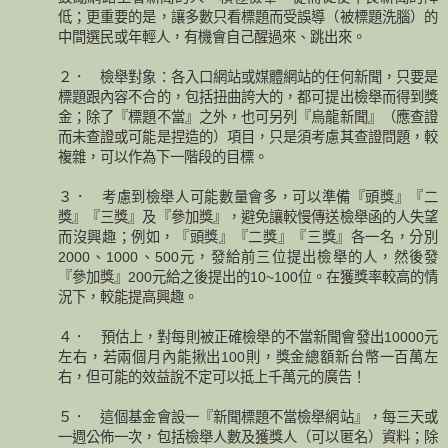
低；更重要的是，讓多數只看標題而受誤導（被標題洗腦）的
中間選民或年輕人，有機會自己醒過來、跳出來。
２． 檢舉對象：各入口網站或媒體網站的任何新聞，只要是
標題跟內容不合的，包括扭曲誇大的，都可提出檢舉而得到獎
金；除了『標題不當』之外，也可另列『烏龍新聞』（應查證
而未查證或可能是捏造的）項目，只是須考慮其查證問題，較
複雜，可以作為下一階段的目標。
３． 考慮到檢舉人可能數量會多，可以準備『頭獎』『二
獎』『三獎』及『參加獎』，避免讓較慢傳送檢舉函的人失望
而沒興趣；例如，『頭獎』『二獎』『三獎』各一名，分別
2000、1000、500元，發給前三位提出檢舉的人，然後發
『參加獎』200元給之後提出的10~100位。在獲獎率較高的情
況下，較能提高興趣。
４． 預估上，對每則被正確檢舉的不當新聞會發出10000元
左右，若兩個月內能揪出100則，獎金總額新台幣一百萬左
右，但可能的效益說不定可以抵上千萬元的廣告！
５． 這個基金會設一『新聞標題不當檢舉網站』，每三天或
一週公佈一次，包括檢舉人數及獲獎人（可以匿名）資料；除