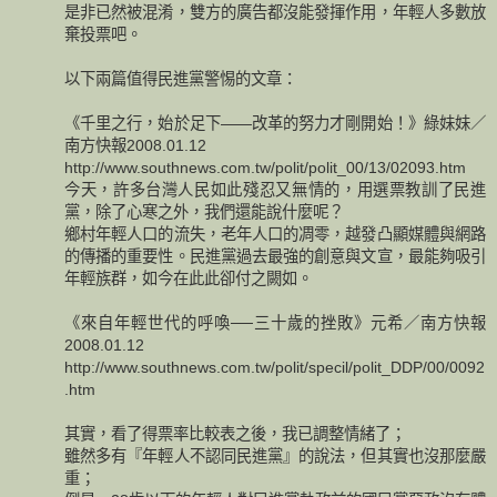
是非已然被混淆，雙方的廣告都沒能發揮作用，年輕人多數放
棄投票吧。
以下兩篇值得民進黨警惕的文章：
《千里之行，始於足下——改革的努力才剛開始！》綠妹妹／
南方快報2008.01.12
http://www.southnews.com.tw/polit/polit_00/13/02093.htm
今天，許多台灣人民如此殘忍又無情的，用選票教訓了民進
黨，除了心寒之外，我們還能說什麼呢？
鄉村年輕人口的流失，老年人口的凋零，越發凸顯媒體與網路
的傳播的重要性。民進黨過去最強的創意與文宣，最能夠吸引
年輕族群，如今在此此卻付之闕如。
《來自年輕世代的呼喚──三十歲的挫敗》元希／南方快報
2008.01.12
http://www.southnews.com.tw/polit/specil/polit_DDP/00/0092
.htm
其實，看了得票率比較表之後，我已調整情緒了；
雖然多有『年輕人不認同民進黨』的說法，但其實也沒那麼嚴
重；