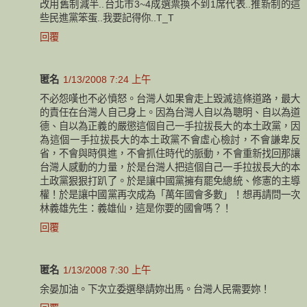
改用舊制減半..台北市3~4成選票換不到1席代表..推新制的這
些民進黨笨蛋..我要記得你..T_T
回覆
匿名
1/13/2008 7:24 上午
不必怨嘆也不必憤怒。台灣人如果會走上毀滅這條道路，最大
的責任在台灣人自己身上。因為台灣人自以為聰明、自以為道
德、自以為正義的嚴懲這個自己一手拉拔長大的本土政黨，因
為這個一手拉拔長大的本土政黨不會虛心檢討，不會謙卑反
省，不會與時俱進，不會抓住時代的脈動，不會重新找回那讓
台灣人感動的力量，於是台灣人把這個自己一手拉拔長大的本
土政黨狠狠打趴了。於是讓中國黨擁有罷免總統、修憲的主導
權！於是讓中國黨再次成為「萬年國會多數」！想再請問一次
林義雄先生：義雄仙，這是你要的國會嗎？！
回覆
匿名
1/13/2008 7:30 上午
余晏加油。下次立委選舉請妳出馬。台灣人民需要妳！