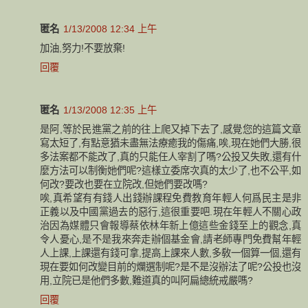
匿名
1/13/2008 12:34 上午
加油,努力!不要放棄!
回覆
匿名
1/13/2008 12:35 上午
是阿,等於民進黨之前的往上爬又掉下去了,感覺您的這篇文章
寫太短了,有點意猶未盡無法療癒我的傷痛,唉,現在她們大勝,很
多法案都不能改了,真的只能任人宰割了嗎?公投又失敗,還有什
麼方法可以制衡她們呢?這樣立委席次真的太少了,也不公平,如
何改?要改也要在立院改,但她們要改嗎?
唉,真希望有有錢人出錢辦課程免費教育年輕人何爲民主是非
正義以及中國黨過去的惡行,這很重要吧.現在年輕人不關心政
治因為媒體只會報導蔡依林年新上億這些金錢至上的觀念,真
令人憂心,是不是我來奔走辦個基金會,請老師專門免費幫年輕
人上課,上課還有錢可拿,提高上課來人數,多敎一個算一個,還有
現在要如何改變目前的爛選制呢?是不是沒辦法了呢?公投也沒
用,立院已是他們多數,難道真的叫阿扁總統戒嚴嗎?
回覆