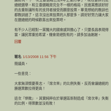
總統選舉，和立委選戰是完全不一樣的格局，民進黨應該好好
的去重新讓所有的支持者接受而願意投票，畢竟想給的教訓也
都教訓過了，這次沒出來投票的人那麼多，請好好努力讓大家
在選總統的時候歡喜出來投票吧。
有不少人已經對一黨獨大的國會感到擔心了，只要長昌表現得
當，讓民眾重拾希望，機會是絕對有的，請多加油謝謝。
回覆
匿名
1/13/2008 11:56 下午
簡議員，
一些意見：
大家無須懷憂喪志，『席次率』的比例失衡，反而會讓總統的
勝選票數拉得更高！
這次『慘敗』，其實純粹在於單選區新制造成『席次率』失衡
的比例，得票數並沒有敗！