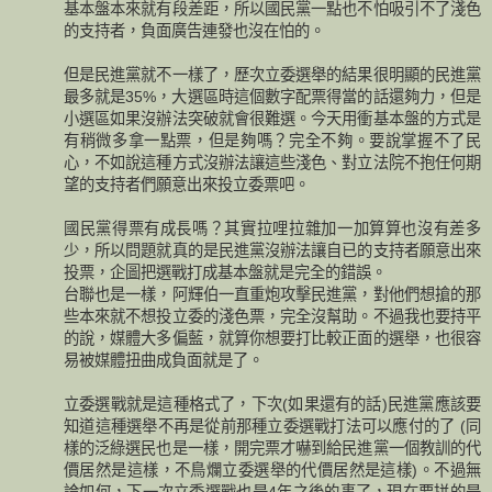
基本盤本來就有段差距，所以國民黨一點也不怕吸引不了淺色
的支持者，負面廣告連發也沒在怕的。
但是民進黨就不一樣了，歷次立委選舉的結果很明顯的民進黨
最多就是35%，大選區時這個數字配票得當的話還夠力，但是
小選區如果沒辦法突破就會很難選。今天用衝基本盤的方式是
有稍微多拿一點票，但是夠嗎？完全不夠。要說掌握不了民
心，不如說這種方式沒辦法讓這些淺色、對立法院不抱任何期
望的支持者們願意出來投立委票吧。
國民黨得票有成長嗎？其實拉哩拉雜加一加算算也沒有差多
少，所以問題就真的是民進黨沒辦法讓自已的支持者願意出來
投票，企圖把選戰打成基本盤就是完全的錯誤。
台聯也是一樣，阿輝伯一直重炮攻擊民進黨，對他們想搶的那
些本來就不想投立委的淺色票，完全沒幫助。不過我也要持平
的說，媒體大多偏藍，就算你想要打比較正面的選舉，也很容
易被媒體扭曲成負面就是了。
立委選戰就是這種格式了，下次(如果還有的話)民進黨應該要
知道這種選舉不再是從前那種立委選戰打法可以應付的了 (同
樣的泛綠選民也是一樣，開完票才嚇到給民進黨一個教訓的代
價居然是這樣，不鳥爛立委選舉的代價居然是這樣)。不過無
論如何，下一次立委選戰也是4年之後的事了，現在要拼的是