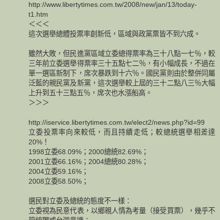
http://www.libertytimes.com.tw/2008/new/jan/13/today-
t1.htm
＜＜＜
這次選舉總體投票率創新低，區域與政黨票皆不到六成。
雖然大敗，但民進黨區域立委總得票率為三十八點一七％，較
三年前立委選舉得票率三十五點七二％，有小幅成長，不過在
單一選區新制下，席次暴跌到十六％。國民黨則由於整併同屬
泛藍的親民黨及新黨，這次選舉較上屆的三十二點八三％大幅
上升到五十三點五％，席次也水漲船高。
＞＞＞
http://iservice.libertytimes.com.tw/elect2/news.php?id=99
立委投票率向來較低，而且持續走低；較總統選舉相差達
20%！
1998立委68.09%；2000總統82.69%；
2001立委66.16%；2004總統80.28%；
2004立委59.16%；
2008立委58.50%；
選民對立委及總統的態度不一樣：
立委視為民意代表，以鄉親人情為考量（接受買票），幾乎不