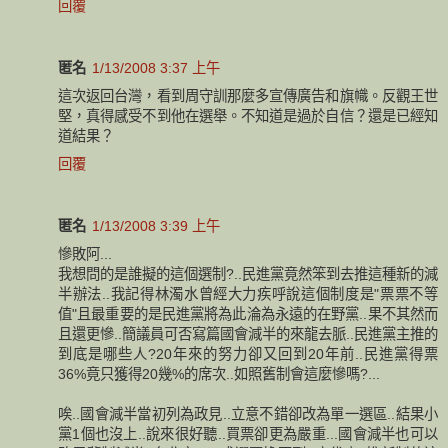
回覆
匿名
1/13/2008 3:37 上午
這次返回台灣，看到周守訓那麼多宣傳廣告和旗幟。反觀王世
堅，真得感受不到他在選舉。不知道是過於自信？還是已經知
道結果？
回覆
匿名
1/13/2008 3:39 上午
慘敗阿...
我想問的是誰擬的這個選制?..民進黨竟然笨到去推這種新的減
半辦法..我記得林濁水曾經大力疾呼說這個制度是"票票不等
值"且最重要的是民進黨將為此淪為永遠的在野黨..果不其然而
且還更慘..簡議員可否寫篇國會減半的來龍去脈..民進黨主推的
到底是哪些人?20年來的努力卻又回到20年前..民進黨得票
36%竟只獲得20幾%的席次..如照舊制會這麼慘嗎?...
唉..國會減半當初列為政見..立意不錯卻改為單一選區..結果小
黨1個也沒上..說來很好聽..買票卻更為嚴重...國會減半也可以