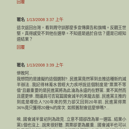
回覆
匿名
1/13/2008 3:37 上午
這次返回台灣，看到周守訓那麼多宣傳廣告和旗幟。反觀王世
堅，真得感受不到他在選舉。不知道是過於自信？還是已經知
道結果？
回覆
匿名
1/13/2008 3:39 上午
慘敗阿...
我想問的是誰擬的這個選制?..民進黨竟然笨到去推這種新的減
半辦法..我記得林濁水曾經大力疾呼說這個制度是"票票不等
值"且最重要的是民進黨將為此淪為永遠的在野黨..果不其然而
且還更慘..簡議員可否寫篇國會減半的來龍去脈..民進黨主推的
到底是哪些人?20年來的努力卻又回到20年前..民進黨得票
36%竟只獲得20幾%的席次..如照舊制會這麼慘嗎?...
唉..國會減半當初列為政見..立意不錯卻改為單一選區..結果小
黨1個也沒上..說來很好聽..買票卻更為嚴重...國會減半也可以