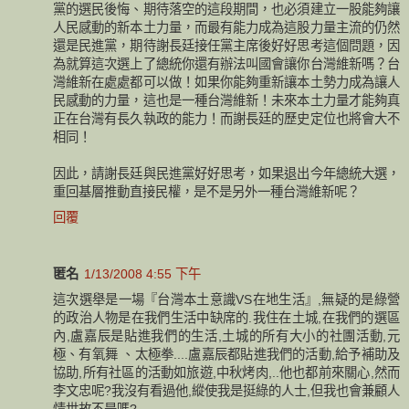
黨的選民後悔、期待落空的這段期間，也必須建立一股能夠讓
人民感動的新本土力量，而最有能力成為這股力量主流的仍然
還是民進黨，期待謝長廷接任黨主席後好好思考這個問題，因
為就算這次選上了總統你還有辦法叫國會讓你台灣維新嗎？台
灣維新在處處都可以做！如果你能夠重新讓本土勢力成為讓人
民感動的力量，這也是一種台灣維新！未來本土力量才能夠真
正在台灣有長久執政的能力！而謝長廷的歷史定位也將會大不
相同！
因此，請謝長廷與民進黨好好思考，如果退出今年總統大選，
重回基層推動直接民權，是不是另外一種台灣維新呢？
回覆
匿名
1/13/2008 4:55 下午
這次選舉是一場『台灣本土意識VS在地生活』,無疑的是綠營
的政治人物是在我們生活中缺席的.我住在土城,在我們的選區
內,盧嘉辰是貼進我們的生活,土城的所有大小的社團活動,元
極、有氧舞 、太極拳....盧嘉辰都貼進我們的活動,給予補助及
協助,所有社區的活動如旅遊,中秋烤肉,..他也都前來關心,然而
李文忠呢?我沒有看過他,縱使我是挺綠的人士,但我也會兼顧人
情世故不是嗎?