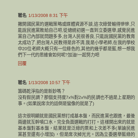
匿名
1/13/2008 8:31 下午
撇開國民黨的選戰策略或媒體資源不談,這次綠營輸得慘慘,只
能說民進黨敗給自己吧,從總統初選一直到立委選舉,感覺民進
黨自己內部就問題多多,台灣人民很善良,只能說國民黨的教育
太成功了,把台灣人民教得是非不清,我是小學老師,在我的學校
中20位老師大概只有一位綠色的,其他的幾乎都是藍,想一想我
們下一代的思維會如何呢?加油!一起努力吧
回覆
匿名
1/13/2008 10:57 下午
籌碼乾淨指的是新鈔嗎？
沒有假民調？那個支持度7x%對2x%的民調也不過是上星期的
事。(如果說席次的話倒是蠻像的就是了)
這次很明顯就是國民黨想打成基本盤，而民進黨也跟進，最後
兩邊就互幹噴口水，完全負面選戰的打打。這樣開出來的就是
基本盤對基本盤，結果就是泛綠的票和上次差不多(單論民進
黨甚至還有小增加)，但是席次掉光光。因為立委選舉藍綠的