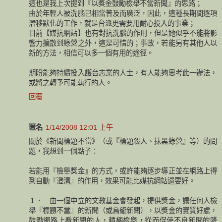
這也是我上次提到『以獎金鼓勵檢舉不當新聞』的思路；
由於年輕人被洗腦已相當普及而廣泛，因此，這種長期間逐項
潛移默化的工作，就是台派更需要用耐心投入的事業；
目前【媒抗網站】也有對抗洗腦的作用，但是她似乎不能將影
響力擴散到綠營之外，這是可惜的；事故，若能另有其他人以
新的方法，相信可以多一個有用的途徑。
期盼能夠持續投入護台志業的人士，有人能夠思考此一辦法，
或將之轉予可能執行的人。
回覆
匿名
1/14/2008 12:01 上午
關於《新聞標題不當》（或『標題殺人、抹黑綠營』等）的問
題，我想到一個點子：
若能用『檢舉獎金』的方式，或許能夠逐步導正並在網路上得
到自動『澄清』的作用，效果可能比媒抗網站還要好。
１． 由一個中立的文教基金會發起，提供獎金，讓任何人檢
舉『標題不當』的新聞（或烏龍新聞），以獎金的實質好處，
鼓勵網路上看新聞的人，積極檢舉，從而促使不良新聞的降