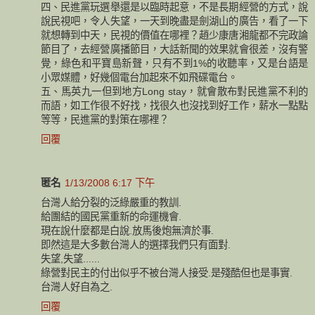
四、民進黨玩選舉還是以臨時起意，不是長期經營的方式，說
說民視吧，令人失望，一天到晚盡是劍湖山的廣告，看了一下
就想轉到中天，民視的價值在哪裡？趙少康唐湘龍都不完政論
節目了，去經營廣播節目，大話新聞的效果就會很差，沒有警
覺，綠色和平寶島新聲，只有不到1%的收聽率，又是台語是
小眾媒體，好幾個電台加起來不如飛碟電台。
五、馬英九一但到地方Long stay，就會散布對民進黨不利的
而語，如工作很不好找，找很久也沒找到好工作，薪水一點點
等等，民進黨的對策在哪裡？
回覆
匿名
1/13/2008 6:17 下午
台灣人給分裂的泛綠嚴重的教訓.
給團結的國民黨重新的命運機會.
現在說什麼都是白說.放馬後炮無濟於事.
即然這是大多數台灣人的選擇我們只有面對.
失望,失望......
綠營對民主的付出似乎不被台灣人接受.是殘酷但也是事實.
台灣人好自為之.
回覆