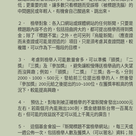
低；更重要的是，讓多數只看標題而受誤導（被標題洗腦）的
中間選民或年輕人，有機會自己醒過來、跳出來。
２． 檢舉對象：各入口網站或媒體網站的任何新聞，只要是
標題跟內容不合的，包括扭曲誇大的，都可提出檢舉而得到獎
金；除了『標題不當』之外，也可另列『烏龍新聞』（應查證
而未查證或可能是捏造的）項目，只是須考慮其查證問題，較
複雜，可以作為下一階段的目標。
３． 考慮到檢舉人可能數量會多，可以準備『頭獎』『二
獎』『三獎』及『參加獎』，避免讓較慢傳送檢舉函的人失望
而沒興趣；例如，『頭獎』『二獎』『三獎』各一名，分別
2000、1000、500元，發給前三位提出檢舉的人，然後發
『參加獎』200元給之後提出的10~100位。在獲獎率較高的情
況下，較能提高興趣。
４． 預估上，對每則被正確檢舉的不當新聞會發出10000元
左右，若兩個月內能揪出100則，獎金總額新台幣一百萬左
右，但可能的效益說不定可以抵上千萬元的廣告！
５． 這個基金會設一『新聞標題不當檢舉網站』，每三天或
一週公佈一次，包括檢舉人數及獲獎人（可以匿名）資料；除