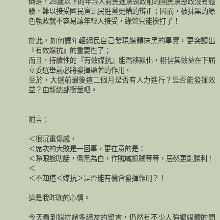
倒是，28歲以下的年輕人對民進黨執政前的國民黨惡政沒有體
驗，難以接受國民黨比民進黨更糟的辨正；因而，被抹黑的綠
色執政就不容易讓年輕人接受，綠營只能挨打了！
於此，如何讓年輕網民自己發現媒體抹黑的事實，更突顯出
『有效媒抗』的重要性了；
而且，持續性的『有效媒抗』能潛移默化，相信其效益在下屆
立委選舉前必將發揮顯著的作用。
至於，大選前最後這二個月是否有人力進行？是否能發揮效
益？由新總部衡量吧。
附言：
＜很沉重傷感，
＜席次的大敗是一回事，更在意的是：
＜睁眼說瞎話，倒黑為白，作賊喊抓賊等等，居然更能勝利！
＜
＜不知道＜媒抗＞是否能有機會發揮作用？！
這是我昨晚的心情。
今天看到媒抗諸多網友的留言，仍然有不少人強調媒體的問