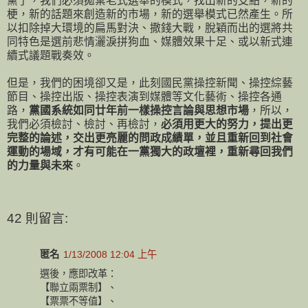
黨了，我們必須拋棄老式選舉的模式，找出新的支點，新的
梗，新的話題來創造新的市場，新的選舉模式已然產生。所
以扣除掉大環境的扁馬對決、撒錢大戰，脫穎而出的選將共
同特色是選前悲情灑淚拼狗血、媒體效果十足、或以新式連
續式議題戰奏效。
但是，我們的困境卻又是，此刻國民黨操控新聞、操控綜藝
節目、操控出版、操控表演到媒體等文化藝術、操控各通
路，
黨國系統如同廿年前一樣操控言論與思想市場
，所以，
我們必須檢討、檢討、再檢討，
必須用更大的努力，提出更
完整的論述，交出更亮麗的問政成績單，並且重新回到社會
運動的場域，才有可能在一黨獨大的政壇裡，重新尋回我們
的力量與未來
。
42 則留言:
匿名
1/13/2008 12:04 上午
選後，應即改革：
【聯立兩票制】、
【票票不等值】、