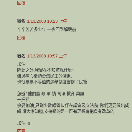
回覆
匿名
1/13/2008 10:23 上午
辛辛苦苦多少年 一夜回到解嚴前
回覆
匿名
1/13/2008 10:57 上午
加油!
除此之外,我實在不知該說什麼?
難過痛心憂煩台灣民主的倒退,
也恨票票不等值的選舉制度害慘了民黨
怎辦?他們黨.政.軍.情.司法.教育.輿論
一把抓,
余晏加油,只剩少數綠營伙伴在議會及立法院,你們更要做出成
績,讓大家知道,支持綠的是一群有理想有抱負有改革的.
加油!!!!
回覆