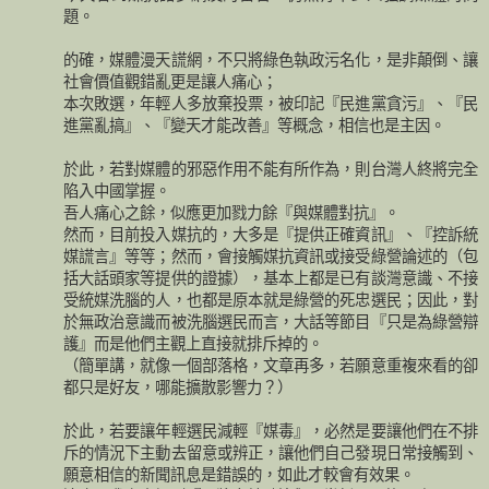
題。
的確，媒體漫天謊網，不只將綠色執政污名化，是非顛倒、讓
社會價值觀錯亂更是讓人痛心；
本次敗選，年輕人多放棄投票，被印記『民進黨貪污』、『民
進黨亂搞』、『變天才能改善』等概念，相信也是主因。
於此，若對媒體的邪惡作用不能有所作為，則台灣人終將完全
陷入中國掌握。
吾人痛心之餘，似應更加戮力餘『與媒體對抗』。
然而，目前投入媒抗的，大多是『提供正確資訊』、『控訴統
媒謊言』等等；然而，會接觸媒抗資訊或接受綠營論述的（包
括大話頭家等提供的證據），基本上都是已有談灣意識、不接
受統媒洗腦的人，也都是原本就是綠營的死忠選民；因此，對
於無政治意識而被洗腦選民而言，大話等節目『只是為綠營辯
護』而是他們主觀上直接就排斥掉的。
（簡單講，就像一個部落格，文章再多，若願意重複來看的卻
都只是好友，哪能擴散影響力？）
於此，若要讓年輕選民減輕『媒毒』，必然是要讓他們在不排
斥的情況下主動去留意或辨正，讓他們自己發現日常接觸到、
願意相信的新聞訊息是錯誤的，如此才較會有效果。