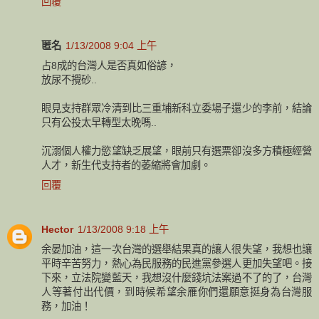
回覆
匿名
1/13/2008 9:04 上午
占8成的台灣人是否真如俗諺，
放尿不攪砂..
眼見支持群眾冷清到比三重埔新科立委場子還少的李前，結論
只有公投太早轉型太晚嗎..
沉溺個人權力慾望缺乏展望，眼前只有選票卻沒多方積極經營
人才，新生代支持者的萎縮將會加劇。
回覆
Hector
1/13/2008 9:18 上午
余晏加油，這一次台灣的選舉結果真的讓人很失望，我想也讓
平時辛苦努力，熱心為民服務的民進黨參選人更加失望吧。接
下來，立法院變藍天，我想沒什麼錢坑法案過不了的了，台灣
人等著付出代價，到時候希望余雁你們還願意挺身為台灣服
務，加油！