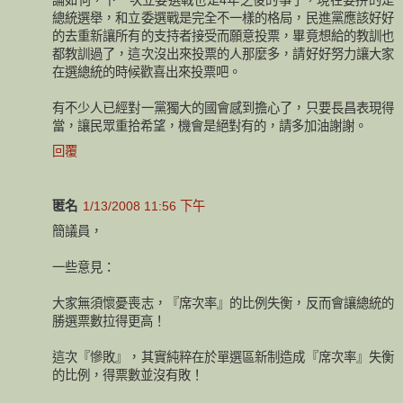
總統選舉，和立委選戰是完全不一樣的格局，民進黨應該好好
的去重新讓所有的支持者接受而願意投票，畢竟想給的教訓也
都教訓過了，這次沒出來投票的人那麼多，請好好努力讓大家
在選總統的時候歡喜出來投票吧。
有不少人已經對一黨獨大的國會感到擔心了，只要長昌表現得
當，讓民眾重拾希望，機會是絕對有的，請多加油謝謝。
回覆
匿名
1/13/2008 11:56 下午
簡議員，
一些意見：
大家無須懷憂喪志，『席次率』的比例失衡，反而會讓總統的
勝選票數拉得更高！
這次『慘敗』，其實純粹在於單選區新制造成『席次率』失衡
的比例，得票數並沒有敗！