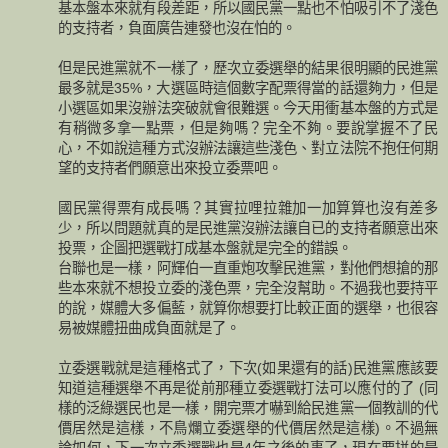
基本盤本來就有段差距，所以國民黨一點也不怕吸引不了淺色
的支持者，負面廣告連發也沒在怕的。
但是民進黨就不一樣了，歷次立委選舉的結果很明顯的民進黨
最多就是35%，大選區時這個數字配票得當的話還夠力，但是
小選區如果沒辦法突破就會很難選。今天用衝基本盤的方式是
有稍微多拿一點票，但是夠嗎？完全不夠。要說掌握不了民
心，不如說這種方式沒辦法讓這些淺色、對立法院不抱任何期
望的支持者們願意出來投立委票吧。
國民黨得票有成長嗎？其實拉哩拉雜加一加算算也沒有差多
少，所以問題就真的是民進黨沒辦法讓自已的支持者願意出來
投票，企圖把選戰打成基本盤就是完全的錯誤。
台聯也是一樣，阿輝伯一直重炮攻擊民進黨，對他們想搶的那
些本來就不想投立委的淺色票，完全沒幫助。不過我也要持平
的說，媒體大多偏藍，就算你想要打比較正面的選舉，也很容
易被媒體扭曲成負面就是了。
立委選戰就是這種格式了，下次(如果還有的話)民進黨應該要
知道這種選舉不再是從前那種立委選戰打法可以應付的了 (同
樣的泛綠選民也是一樣，開完票才嚇到給民進黨一個教訓的代
價居然是這樣，不鳥爛立委選舉的代價居然是這樣)。不過無
論如何，下一次立委選戰也是4年之後的事了，現在要拼的是