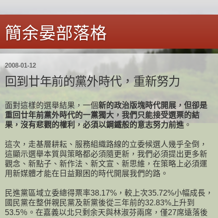
簡余晏部落格
2008-01-12
回到廿年前的黨外時代，重新努力
面對這樣的選舉結果，一個
新的政治版塊時代開展，但卻是
重回廿年前黨外時代的一黨獨大，我們只能接受選票的結
果，沒有悲觀的權利，必須以鋼鐵般的意志努力前進
。
這次，走基層耕耘、服務組織路線的立委候選人幾乎全倒，
這顯示選舉本質與策略都必須隨更新，我們必須提出更多新
觀念、新點子、新作法、新文宣、新思維，在策略上必須運
用新媒體才能在日益艱困的時代開展我們的路。
民進黨區域立委總得票率38.17%，較上次35.72%小幅成長，
國民黨在整併親民黨及新黨後從三年前的32.83%上升到
53.5％。在嘉義以北只剩余天與林淑芬兩席，僅27席遠落後