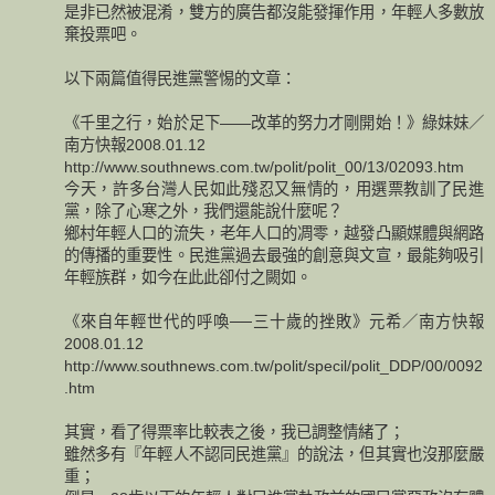
是非已然被混淆，雙方的廣告都沒能發揮作用，年輕人多數放
棄投票吧。
以下兩篇值得民進黨警惕的文章：
《千里之行，始於足下——改革的努力才剛開始！》綠妹妹／
南方快報2008.01.12
http://www.southnews.com.tw/polit/polit_00/13/02093.htm
今天，許多台灣人民如此殘忍又無情的，用選票教訓了民進
黨，除了心寒之外，我們還能說什麼呢？
鄉村年輕人口的流失，老年人口的凋零，越發凸顯媒體與網路
的傳播的重要性。民進黨過去最強的創意與文宣，最能夠吸引
年輕族群，如今在此此卻付之闕如。
《來自年輕世代的呼喚──三十歲的挫敗》元希／南方快報
2008.01.12
http://www.southnews.com.tw/polit/specil/polit_DDP/00/0092
.htm
其實，看了得票率比較表之後，我已調整情緒了；
雖然多有『年輕人不認同民進黨』的說法，但其實也沒那麼嚴
重；