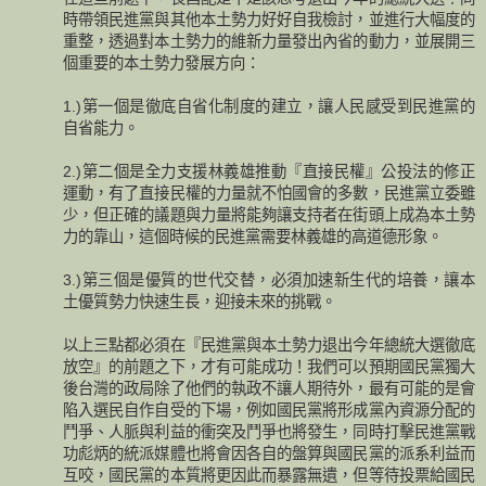
時帶領民進黨與其他本土勢力好好自我檢討，並進行大幅度的
重整，透過對本土勢力的維新力量發出內省的動力，並展開三
個重要的本土勢力發展方向：
1.)第一個是徹底自省化制度的建立，讓人民感受到民進黨的
自省能力。
2.)第二個是全力支援林義雄推動『直接民權』公投法的修正
運動，有了直接民權的力量就不怕國會的多數，民進黨立委雖
少，但正確的議題與力量將能夠讓支持者在街頭上成為本土勢
力的靠山，這個時候的民進黨需要林義雄的高道德形象。
3.)第三個是優質的世代交替，必須加速新生代的培養，讓本
土優質勢力快速生長，迎接未來的挑戰。
以上三點都必須在『民進黨與本土勢力退出今年總統大選徹底
放空』的前題之下，才有可能成功！我們可以預期國民黨獨大
後台灣的政局除了他們的執政不讓人期待外，最有可能的是會
陷入選民自作自受的下場，例如國民黨將形成黨內資源分配的
鬥爭、人脈與利益的衝突及鬥爭也將發生，同時打擊民進黨戰
功彪炳的統派媒體也將會因各自的盤算與國民黨的派系利益而
互咬，國民黨的本質將更因此而暴露無遺，但等待投票給國民