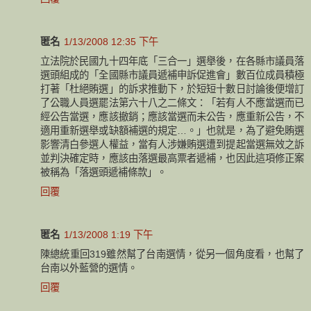
匿名
1/13/2008 12:35 下午
立法院於民國九十四年底「三合一」選舉後，在各縣市議員落
選頭組成的「全國縣市議員遞補申訴促進會」數百位成員積極
打著「杜絕賄選」的訴求推動下，於短短十數日討論後便增訂
了公職人員選罷法第六十八之二條文：「若有人不應當選而已
經公告當選，應該撤銷；應該當選而未公告，應重新公告，不
適用重新選舉或缺額補選的規定…。」也就是，為了避免賄選
影響清白參選人權益，當有人涉嫌賄選遭到提起當選無效之訴
並判決確定時，應該由落選最高票者遞補，也因此這項修正案
被稱為「落選頭遞補條款」。
回覆
匿名
1/13/2008 1:19 下午
陳總統重回319雖然幫了台南選情，從另一個角度看，也幫了
台南以外藍營的選情。
回覆