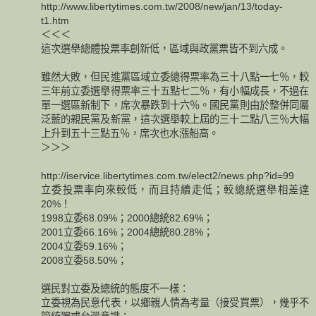
http://www.libertytimes.com.tw/2008/new/jan/13/today-
t1.htm
＜＜＜
這次選舉總體投票率創新低，區域與政黨票皆不到六成。
雖然大敗，但民進黨區域立委總得票率為三十八點一七％，較
三年前立委選舉得票率三十五點七二％，有小幅成長，不過在
單一選區新制下，席次暴跌到十六％。國民黨則由於整併同屬
泛藍的親民黨及新黨，這次選舉較上屆的三十二點八三％大幅
上升到五十三點五％，席次也水漲船高。
＞＞＞
http://iservice.libertytimes.com.tw/elect2/news.php?id=99
立委投票率向來較低，而且持續走低；較總統選舉相差達
20%！
1998立委68.09%；2000總統82.69%；
2001立委66.16%；2004總統80.28%；
2004立委59.16%；
2008立委58.50%；
選民對立委及總統的態度不一樣：
立委視為民意代表，以鄉親人情為考量（接受買票），幾乎不