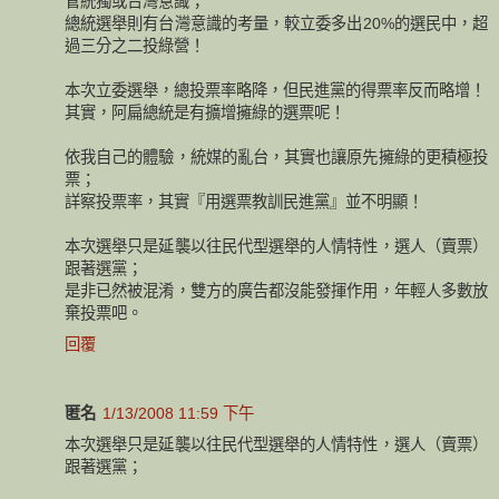
管統獨或台灣意識；
總統選舉則有台灣意識的考量，較立委多出20%的選民中，超
過三分之二投綠營！
本次立委選舉，總投票率略降，但民進黨的得票率反而略增！
其實，阿扁總統是有擴增擁綠的選票呢！
依我自己的體驗，統媒的亂台，其實也讓原先擁綠的更積極投
票；
詳察投票率，其實『用選票教訓民進黨』並不明顯！
本次選舉只是延襲以往民代型選舉的人情特性，選人（賣票）
跟著選黨；
是非已然被混淆，雙方的廣告都沒能發揮作用，年輕人多數放
棄投票吧。
回覆
匿名
1/13/2008 11:59 下午
本次選舉只是延襲以往民代型選舉的人情特性，選人（賣票）
跟著選黨；