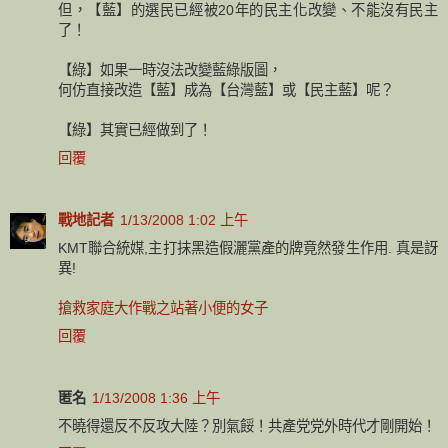
但，【藍】的選民已經被20年的民主化改變、不能沒有民主
了！
【綠】如果一時沒法改變藍綠版圖，
何仿直接改造【藍】成為【台灣藍】或【民主藍】呢？
【綠】其實已經做到了！
回覆
戰地記者
1/13/2008 1:02 上午
KMT聯合統媒,主打抹黑造假灑黨產的牌竟然發生作用. 真是訝
異!
搶救家庭大作戰之站著小便的女子
回覆
匿名
1/13/2008 1:36 上午
不曉得還反不反攻大陸？別氣餒！共產党党外時代才剛開始！