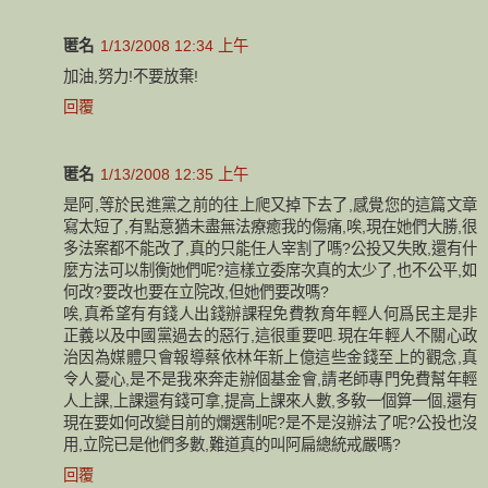
匿名
1/13/2008 12:34 上午
加油,努力!不要放棄!
回覆
匿名
1/13/2008 12:35 上午
是阿,等於民進黨之前的往上爬又掉下去了,感覺您的這篇文章
寫太短了,有點意猶未盡無法療癒我的傷痛,唉,現在她們大勝,很
多法案都不能改了,真的只能任人宰割了嗎?公投又失敗,還有什
麼方法可以制衡她們呢?這樣立委席次真的太少了,也不公平,如
何改?要改也要在立院改,但她們要改嗎?
唉,真希望有有錢人出錢辦課程免費教育年輕人何爲民主是非
正義以及中國黨過去的惡行,這很重要吧.現在年輕人不關心政
治因為媒體只會報導蔡依林年新上億這些金錢至上的觀念,真
令人憂心,是不是我來奔走辦個基金會,請老師專門免費幫年輕
人上課,上課還有錢可拿,提高上課來人數,多敎一個算一個,還有
現在要如何改變目前的爛選制呢?是不是沒辦法了呢?公投也沒
用,立院已是他們多數,難道真的叫阿扁總統戒嚴嗎?
回覆