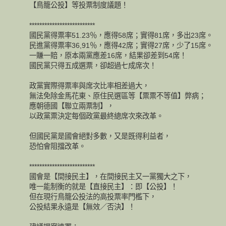
【鳥籠公投】等投票制度議題！
**************************
國民黨得票率51.23％，應得58席；實得81席，多出23席。
民進黨得票率36,91％，應得42席；實得27席，少了15席。
一賺一賠，原本兩黨應差16席，結果卻差到54席！
國民黨只得五成選票，卻超過七成席次！
政黨實際得票率與席次比率相差過大，
無法免除金馬花東、原住民選區等【票票不等值】弊病；
應朝德國【聯立兩票制】，
以政黨票決定每個政黨最終總席次來改革。
但國民黨是國會絕對多數，又是既得利益者，
恐怕會阻擋改革。
**************************
國會是【間接民主】，在間接民主又一黨獨大之下，
唯一能制衡的就是【直接民主】：即【公投】！
但在現行鳥籠公投法的高投票率門檻下，
公投結果永遠是【無效／否決】！