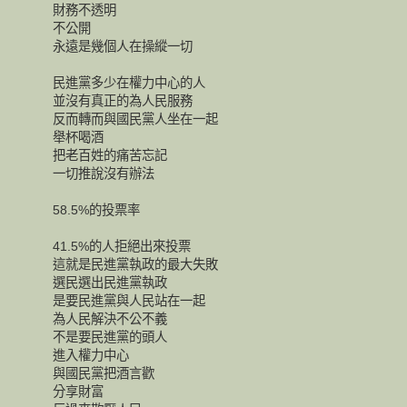
財務不透明
不公開
永遠是幾個人在操縱一切
民進黨多少在權力中心的人
並沒有真正的為人民服務
反而轉而與國民黨人坐在一起
舉杯喝酒
把老百姓的痛苦忘記
一切推說沒有辦法
58.5%的投票率
41.5%的人拒絕出來投票
這就是民進黨執政的最大失敗
選民選出民進黨執政
是要民進黨與人民站在一起
為人民解決不公不義
不是要民進黨的頭人
進入權力中心
與國民黨把酒言歡
分享財富