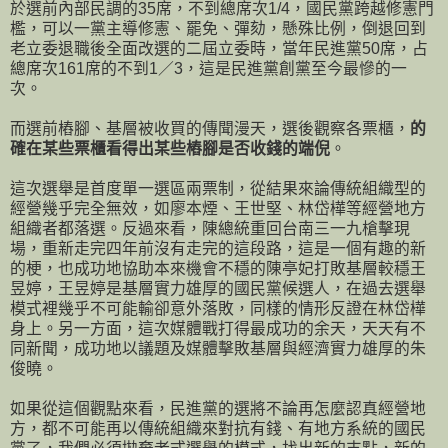
於選前內部民調的35席，不到總席次1/4，國民黨跨越修憲門
檻，可以一黨主導修憲、罷免、彈劾，懸殊比例，倒退回到
老立委退職後全面改選的二屆立委時，當年民進黨50席，占
總席次161席的不到1／3，這是民進黨創黨至今最慘的一
次。
而選前樁腳、基層被收買的傳聞漫天，選後觀察各票櫃，
的
確在某些票櫃看得出某些樁腳是否收錢的端倪
。
這次選舉是首度單一選區兩票制，從結果來論傳統組織型的
經營幾乎完全無效，如廖本煙、王世堅、林岱樺等經營地方
組織者都落選。反過來看，陳總統重回台南三一九槍擊現
場，重新走完四年前沒有走完的這段路，這是一個有趣的新
的梗，也成功地協助本來機會不穩的陳亭妃打敗基層較穩王
昱婷，王昱婷是基層實力雄厚的國民黨候選人，在過去選舉
模式裡幾乎不可能輸卻意外落敗，同樣的情形反證在林岱樺
身上。另一方面，這次媒體戰打得最成功的余天，天天有不
同新聞，成功地以議題及媒體擊敗基層與經濟實力雄厚的朱
俊曉。
如果從這個觀點來看，民進黨的選將不論再怎麼認真經營地
方，都不可能再以傳統組織來對抗有錢、有地方系統的國民