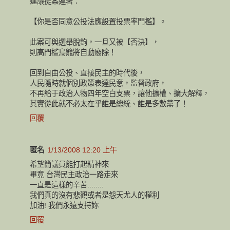
建議提案連署：
【你是否同意公投法應設置投票率門檻】。
此案可與選舉脫鉤，一旦又被【否決】，
則高門檻鳥籠將自動廢除！
回到自由公投、直接民主的時代後，
人民隨時就個別政策表達民意，監督政府，
不再給于政治人物四年空白支票，讓他擴權、擴大解釋，
其實從此就不必太在乎誰是總統、誰是多數黨了！
回覆
匿名
1/13/2008 12:20 上午
希望簡議員能打起精神來
畢竟 台灣民主政治一路走來
一直是這樣的辛苦........
我們真的沒有悲觀或者是怨天尤人的權利
加油! 我們永遠支持妳
回覆