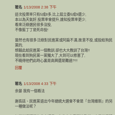
匿名
1/13/2008 2:38 下午
這次投票率只有5成8多,比上屆立委5成9還少,
本以為天氣好,投票率會提升,誰知投票率更少,
看來泛綠選民很多沒投,
不像藍丁丁是死命投!
當然也有很多泛綠對民進黨或阿扁不滿,故意不投,或投給狗民
黨的,
想藉此給民進黨一個教訓,卻也大大教訓了台灣!!
現在看到狗民黨一黨獨大了,大到可以修憲了,
不曉得他們此時心裏是高興還是難過?!!!
回覆
匿名
1/13/2008 4:33 下午
余晏 我有一個看法
謝長廷、民進黨退出今年總統大選會不會是『台灣維新』的另
一種做法呢？