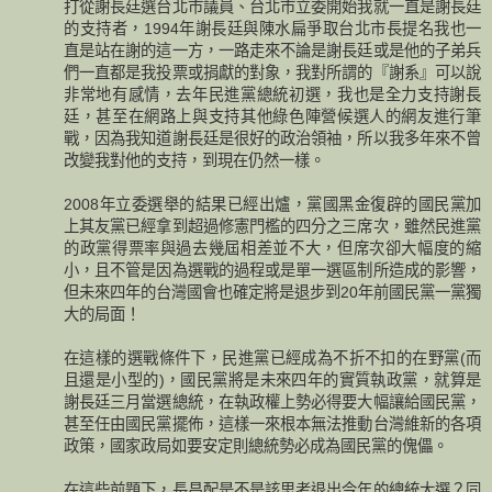
打從謝長廷選台北市議員、台北市立委開始我就一直是謝長廷
的支持者，1994年謝長廷與陳水扁爭取台北市長提名我也一
直是站在謝的這一方，一路走來不論是謝長廷或是他的子弟兵
們一直都是我投票或捐獻的對象，我對所謂的『謝系』可以說
非常地有感情，去年民進黨總統初選，我也是全力支持謝長
廷，甚至在網路上與支持其他綠色陣營候選人的網友進行筆
戰，因為我知道謝長廷是很好的政治領袖，所以我多年來不曾
改變我對他的支持，到現在仍然一樣。
2008年立委選舉的結果已經出爐，黨國黑金復辟的國民黨加
上其友黨已經拿到超過修憲門檻的四分之三席次，雖然民進黨
的政黨得票率與過去幾屆相差並不大，但席次卻大幅度的縮
小，且不管是因為選戰的過程或是單一選區制所造成的影響，
但未來四年的台灣國會也確定將是退步到20年前國民黨一黨獨
大的局面！
在這樣的選戰條件下，民進黨已經成為不折不扣的在野黨(而
且還是小型的)，國民黨將是未來四年的實質執政黨，就算是
謝長廷三月當選總統，在執政權上勢必得要大幅讓給國民黨，
甚至任由國民黨擺佈，這樣一來根本無法推動台灣維新的各項
政策，國家政局如要安定則總統勢必成為國民黨的傀儡。
在這些前題下，長昌配是不是該思考退出今年的總統大選？同