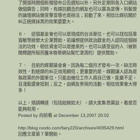
了開張時開個新聞發布公告週知以外，另外定期到各入口網站
做個廣告；同時，有媒抗觀念的網友也可以廣為宣傳，到藍營
的論壇網站做突擊宣導也是辦法；若動了來，相信比媒抗關於
糾正統媒抹黑的效果還要大。
６． 這個基金會也可以是現成的台派單位，也可以找包括辜
寬敏等綠營大企業贊助，若讓想提供政治獻金的人認同這個辦
法的功效，相信資金可以是進來的。也可以請受益的人（被新
聞標題所殺而獲本檢舉網站幫忙澄清的）提供贊助。
７． 目前的媒觀基金會，因為每二個月才發布一次，缺乏時
效性，對統媒的糾正效用頗低；更重要的是，媒觀讓人認為是
執政黨的外圍單位，只能由幾位工作人員自己做，能量不足，
且淺藍還會抵制；反之，由網友參與的活動，相信效果會大得
多！
以上，煩請轉達（包括給婉如大），請大家集思廣益，看是否
能夠有用。
Posted by 向前看 at December 13,2007 20:02
http://blog.roodo.com/fairy220/archives/4595429.html
回應文章第７筆開始。