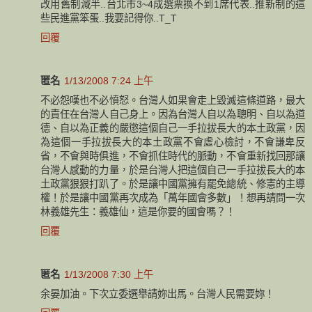
改用舊制減半..台北市3~4成選票換不到1席代表..推新制的這
些民進黨笨蛋..我要記得你..T_T
回覆
匿名
1/13/2008 7:24 上午
不必怨嘆也不必憤怒。台灣人如果會走上毀滅這條道路，最大
的責任在台灣人自己身上。因為台灣人自以為聰明、自以為道
德、自以為正義的嚴懲這個自己一手拉拔長大的本土政黨，因
為這個一手拉拔長大的本土政黨不會虛心檢討，不會謙卑反
省，不會與時俱進，不會抓住時代的脈動，不會重新找回那讓
台灣人感動的力量，於是台灣人把這個自己一手拉拔長大的本
土政黨狠狠打趴了。於是讓中國黨擁有罷免總統、修憲的主導
權！於是讓中國黨再次成為「萬年國會多數」！想再請問一次
林義雄先生：義雄仙，這是你要的國會嗎？！
回覆
匿名
1/13/2008 7:30 上午
余晏加油。下次立委選舉請妳出馬。台灣人民需要妳！