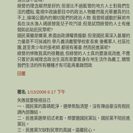
綠營的理念縱然是好的,但是比不過藍營的地方人士對我們生
活的體貼,電視中政論節目中的政治人物雖然風光華麗真的比
不上,操場公園內的關切我們的政治人物.我曾經感動於蘇前市
長在淡水漁人碼頭替我兒子吹汽球,但是試問綠營的人士有幾
個如此貼近民眾呢?
國民黨雖是爛黨,表面由政譚權貴攏斷,但是國民黨深入基層的
力量是不可抺滅的.舉凡義消義警學校家長會,後備軍人,社區社
團,甚至青少年的張老師,都很有著墨.然而民進黨呢?
綠營的慘敗我真的很難過,但綠營的人士真的要澈底改進,不應
只置於高喊理念政治生涯而是要置身在地生活作為義工,關懷
我們生活的所有種種才有可能再重啟問政.
回覆
匿名
1/13/2008 6:17 下午
失敗就要檢視自己
一、國民黨的籌碼乾淨，選舉焦點清楚，沒有陳由豪沒有假民
調內部團結。
二、民進黨選舉招式老套，想要邀國民黨玩，國民黨不陪民進
黨玩。
三、民進黨欠缺對民眾的真誠。遠離民心。