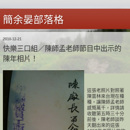
簡余晏部落格
2010-12-21
快樂三口組／陳師孟老師節目中出示的
陳年相片！
這張老照片對照著
陳雲林來台現在種
種，讓陳師孟老師
感慨萬千，詳情請
收聽第五時三十分
前後，陳老師談昨
天翻出來的這張