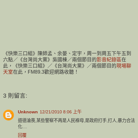
《快樂三口組》陳師孟、余晏、定宇，周一到周五下午五到
六點／《台灣尚大黨》吳國棟／兩個節目的
影音紀錄區
在
此，《快樂三口組》／《台灣尚大黨》／兩個節目的
現場聊
天室
在此，FM89.3歡迎網路收聽！
3 則留言:
Unknown
12/21/2010 8:06 上午
道德淪喪,某些警察不再是人民褓母,是政府打手,打人,暴力合法
化....
回覆