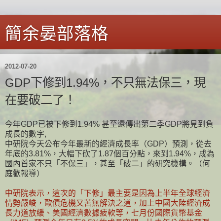
簡余晏部落格
2012-07-20
GDP下修到1.94%，不只無法保三，現
在要破二了！
今年GDP已被下修到1.94% 甚至還傳出第二季GDP將見到負
成長的數字,
中研院今天公布今年最新的經濟成長率（GDP）預測，從去
年底的3.81%，大幅下砍了1.87個百分點，來到1.94%，成為
國內首家不只「不保三」，甚至「破二」的研究機構。（何
庭歡報導）
中研院表示，這次的「下修」最主要是因為上半年全球經濟
情勢嚴峻，歐債危機又苦無解決之道，加上中國大陸經濟成
長力道放緩、美國經濟數據疲軟等，七月份國際貨幣基金