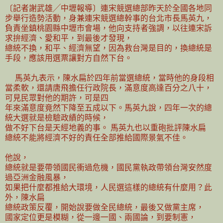
〔記者謝武雄╱中壢報導〕連宋競選總部昨天於全國各地同
步舉行造勢活動，身兼連宋競選總幹事的台北市長馬英九，
負責坐鎮桃園縣中壢市會場，他向支持者強調，以往連宋訴
求拚經濟、愛和平，到最後才發現，
總統不換，和平、經濟無望，因為救台灣是目的，換總統是
手段，應該用選票讓對方自然下台。
馬英九表示，陳水扁於四年前當選總統，當時他的身段相
當柔軟，還請唐飛擔任行政院長，滿意度高達百分之八十，
可見民眾對他的期許，可是四
年來滿意度竟然下降至五成以下。馬英九說，四年一次的總
統大選就是檢驗政績的時候，
做不好下台是天經地義的事。 馬英九也以重砲批評陳水扁
總統不能將經濟不好的責任全部推給國際景氣不佳。
他說，
總統就是要帶領國民衝過危機，國民黨執政帶領台灣安然度
過亞洲金融風暴，
如果把什麼都推給大環境，人民選這樣的總統有什麼用？此
外，陳水扁
總統政策反覆，開始說要做全民總統，最後又做黨主席，
國家定位更是模糊，從一邊一國、兩國論，到要制憲，