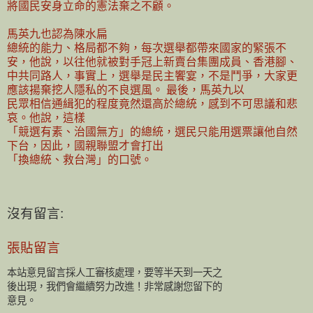
將國民安身立命的憲法棄之不顧。
馬英九也認為陳水扁
總統的能力、格局都不夠，每次選舉都帶來國家的緊張不
安，他說，以往他就被對手冠上新賣台集團成員、香港腳、
中共同路人，事實上，選舉是民主饗宴，不是鬥爭，大家更
應該揚棄挖人隱私的不良選風。 最後，馬英九以
民眾相信通緝犯的程度竟然還高於總統，感到不可思議和悲
哀。他說，這樣
「競選有素、治國無方」的總統，選民只能用選票讓他自然
下台，因此，國親聯盟才會打出
「換總統、救台灣」的口號。
沒有留言:
張貼留言
本站意見留言採人工審核處理，要等半天到一天之
後出現，我們會繼續努力改進！非常感謝您留下的
意見。