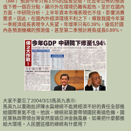
（IMF）預測今年只有3.5%的成長空間，比去年公佈的預測
值下修一個百分點，顯示外在環境仍難有起色。至於在國內
方面，中研院分析，上半年資本市場表現也不佳，影響消費
需求。因此，在國內外經濟環境不利之下，導致我國今年第
一季經濟成長表現令人失望，年增率只有0.39%，遠低於國
內各預測機構的預測值，甚至第二季預計將負成長0.89%。
大家不要忘了2004/3/13馬英九表示:
馬英九以重砲批評陳水扁總統不能將經濟不好的責任全部推
給國際景氣不佳。他說，總統就是要帶領國民衝過危機，國
民黨執政帶領台灣安然度過亞洲金融風暴，如果把什麼都推
給大環境，人民選這樣的總統有什麼用？