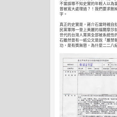
不當誤導不知史實的年輕人以為
曾被寬大處理過？！我們要求刪
字。
真正的史實是，蔣介石當時親自
民黨軍隊一登上美麗的福爾摩莎
世代的台灣人菁英全部被系統性
石雖然曾有一紙公文是說「嚴禁
功，是有獎無懲，為什麼二二八