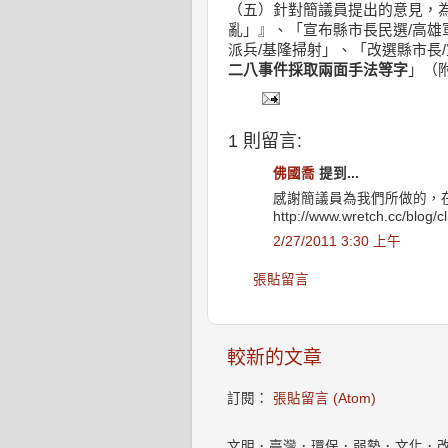
（五）針對簡議員提出的意見，
亂」』、「宣布縣市長民選/高雄
派兵/基隆掃射」、「改選縣市長
二八事件採取兩面手法等字
」（
1 則留言:
佛國喬
提到...
感謝簡議員為我們所做的，
http://www.wretch.cc/blog/
2/27/2011 3:30 上午
張貼留言
較新的文章
訂閱：
張貼留言 (Atom)
文明．臺灣．環保．弱勢．文化．改變