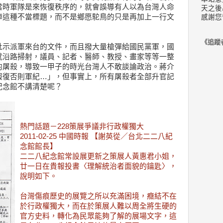
當時軍隊是來恢復秩序的，就會誤導有人以為台灣人命
天之後
掉這種不當標題，而不是鄉愿駝鳥的只是再加上一行文
感謝您
《追蹤
批示派軍來台的文件，而且撥大量槍彈給國民黨軍，國
就沿路掃射，議員、記者、醫師、教授、畫家等等一整
的屠殺，導致一甲子的時光台灣人不敢談論政治。蔣介
報復否則軍紀…」，但事實上，所有屠殺者全部升官記
紀念館不講清楚呢？
熱門話題－228策展爭議非行政權獨大
2011-02-25 中國時報 【謝英從／台北二二八紀
念館館長】
二二八紀念館常設展更新之策展人黃惠君小姐，
廿一日在貴報投書〈理解統治者面貌的鑰匙〉，
說明如下。
台灣傷痕歷史的展覽之所以充滿困境，癥結不在
於行政權獨大，而在於策展人難以周全將生硬的
官方史料，轉化為民眾能夠了解的展場文字，這