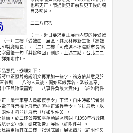
也所更正，請提供更正前及更正後的項
目及照片。
二二八館答
：一、近日要求更正展示內容的僅受難
：（一）二樓「受難曲」展區，其父林界新生報「高雄
北印製廠廠長」。（二）二樓「可改選不稱職縣市長/高
文字最後一句「其餘釋回」刪除。上述二點，台北二二
詳如附件1。
示品意見，辦理如下：
議蔣中正照片的說明文再添加一些字，館方依其意見於
處置參與二二八的人員後，開始羅織罪名，濫殺無辜」
蔣中正與陳儀需對二二八事件負最大責任」（詳如附件
中正「嚴禁軍警人員報復手令」下架，自由時報記者謝
在電子展示機上展示的蔣中正派兵手令，並排展示，以
，兩件史料並排展示（詳如附件3）。
建議，於二樓公義和平運動展區增闢『1998年行政院
古坑專案小組」研究報告』展區（詳附件4）。
士建議更換其在二樓「記憶底層」展區照片（詳附件5）