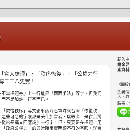
格
載入中.
簡余晏
索資料
「寬大處理」、「秩序恢復」、「公權力行
導二二八史實！
《關於
余晏信
在不當標題旁加上一行這是「兩面手法」等字，但我們
人．政
，而不是加註一行字而已。
臉書：
、「恢復秩序」等文影射蔣介石軍隊來台灣「恢復秩
。這些可惡的字眼都是美化加害者、屠殺者，是在台灣
英從館長撰文回應說加一行字！但，只要是在標題上用
」「政府公權力」的與當時事實明顯不符的字眼，就會
本站意