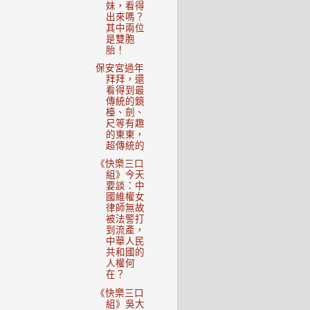
妹，看得
出來嗎？
其中兩位
是雙胞
胎！
保安宮過年
拜拜，還
看得到最
傳統的鏡
檯、劍、
尺等有趣
的東東，
超傳統的
《快樂三口
組》今天
要談：中
國維權女
律師無故
被法警打
到流產，
中華人民
共和國的
人權何
在？
《快樂三口
組》吳大