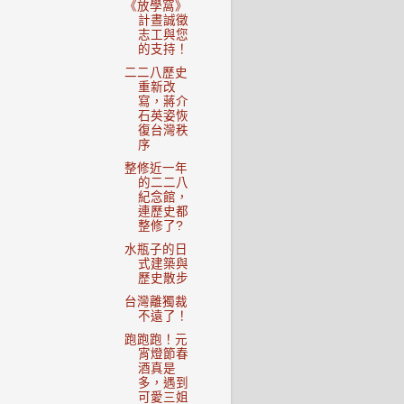
《放學窩》
計晝誠徵
志工與您
的支持！
二二八歷史
重新改
寫，蔣介
石英姿恢
復台灣秩
序
整修近一年
的二二八
紀念館，
連歷史都
整修了?
水瓶子的日
式建築與
歷史散步
台灣離獨裁
不遠了！
跑跑跑！元
宵燈節春
酒真是
多，遇到
可愛三姐