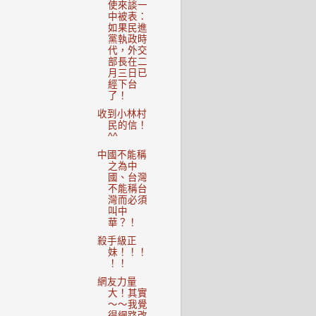
使來談一
中被表：
如果民進
黨執政時
代，外交
部長在二
月三日已
經下台
了！
收到小林村
民的信！
^^
中國不能稱
之為中
國、台灣
不能稱台
灣而必須
叫中
華？！
殺手級正
妹！！！
！！
網友力量
大！其實
～～我覺
得網路改