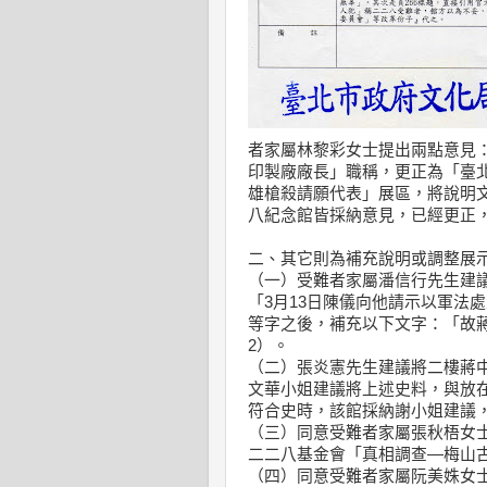
者家屬林黎彩女士提出兩點意見
印製廠廠長」職稱，更正為「臺
雄槍殺請願代表」展區，將說明
八紀念館皆採納意見，已經更正，
二、其它則為補充說明或調整展
（一）受難者家屬潘信行先生建
「3月13日陳儀向他請示以軍法
等字之後，補充以下文字：「故
2）。
（二）張炎憲先生建議將二樓蔣
文華小姐建議將上述史料，與放
符合史時，該館採納謝小姐建議
（三）同意受難者家屬張秋梧女士
二二八基金會「真相調查—梅山
（四）同意受難者家屬阮美姝女