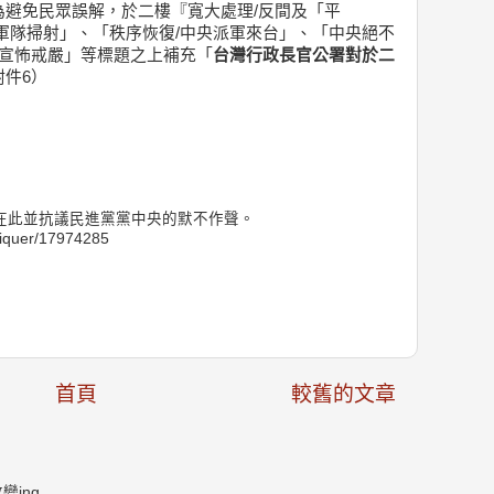
為避免民眾誤解，於二樓『寬大處理/反間及「平
軍隊掃射」、「秩序恢復/中央派軍來台」、「中央絕不
/宣怖戒嚴」等標題之上補充「
台灣行政長官公署對於二
附件6）
在此並抗議民進黨黨中央的默不作聲。
cliquer/17974285
首頁
較舊的文章
ing