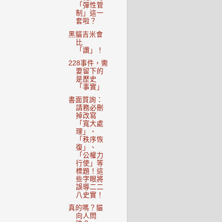
「彈性管
制」這一
套啦？
黑貓吉米會
比
「讚」！
228事件，需
要留下的
是歷史
「事實」
書面質詢：
請務必刪
掉改寫
「寬大處
理」、
「秩序恢
復」、
「公權力
行使」等
標題！這
些字眼將
誤導二二
八史實！
真的嗎？貓
向人問