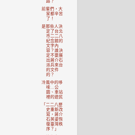
路？
前輩們，大
家都辛苦
了！
是那些人決
定了台北
市二二八
紀念館的
文字內
容？誰決
定不要展
出蔣介石
派兵來台
的文件
的？
冷風中的哆
嗦…公
園、車站
裡的遊民
「二二八歷
史重新改
寫，蔣介
石英姿恢
復臺灣秩
序？」