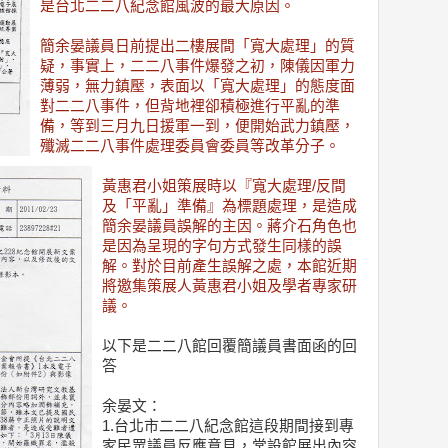
是台北二二八紀念館風波的最大原因。
簡余晏議員日前提出二樓展間「寬大處理」的質
疑，事實上，二二八事件爆發之初，陳儀因軍力
薄弱，無力鎮壓，表面以「寬大處理」的態度面
對二二八事件，但背地裡卻積極進行平亂的準
備，等到三月九日援軍一到，便開始武力鎮壓，
殲滅二二八事件處理委員會委員等改革分子。
黃惠君小姐策展時以『寬大處理/反間
及「平亂」準備』為標題處理，是造成
簡余晏議員誤解的主因。蔣介石角色也
是因為呈現的字句方式發生同樣的誤
解。對於目前產生誤解之處，本館近期
將邀集策展人黃惠君小姐及學者專家研
議。
以下是二二八館回覆簡議員書面函的回
答
余晏文：
1.台北市二二八紀念館這段期間接到專
家民眾議員反應意見，常設館展出內容