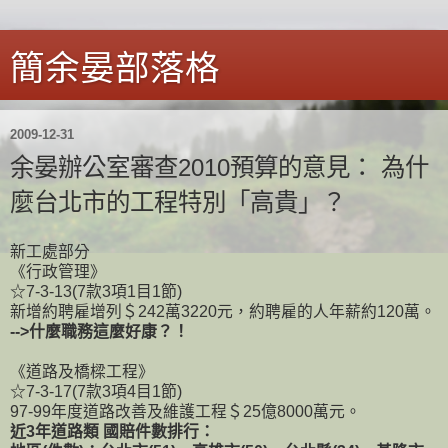
簡余晏部落格
2009-12-31
余晏辦公室審查2010預算的意見： 為什
麼台北市的工程特別「高貴」？
新工處部分
《行政管理》
☆7-3-13(7款3項1目1節)
新增約聘雇增列＄242萬3220元，約聘雇的人年薪約120萬。
-->什麼職務這麼好康？！
《道路及橋樑工程》
☆7-3-17(7款3項4目1節)
97-99年度道路改善及維護工程＄25億8000萬元。
近3年道路類 國賠件數排行：