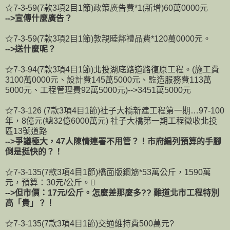
☆7-3-59(7款3項2目1節)政策廣告費*1(新增)60萬0000元
-->宣傳什麼廣告？
☆7-3-59(7款3項2目1節)敦親睦鄰禮品費*120萬0000元。
-->送什麼呢？
☆7-3-94(7款3項4目1節)北投湖底路道路復原工程。(施工費
3100萬0000元、設計費145萬5000元、監造服務費113萬
5000元、工程管理費92萬5000元)-->3451萬5000元
☆7-3-126 (7款3項4目1節)社子大橋新建工程第一期…97-100
年，8億元(總32億6000萬元) 社子大橋第一期工程徵收北投
區13號道路
-->爭議極大，47人陳情連署不用管？！市府編列預算的手腳
倒是挺快的？！
☆7-3-135(7款3項4目1節)橋面版鋼筋*53萬公斤，1590萬
元，預算：30元/公斤。
-->但市價：17元/公斤。怎麼差那麼多?? 難道北市工程特別
高「貴」？！
☆7-3-135(7款3項4目1節)交通維持費500萬元?