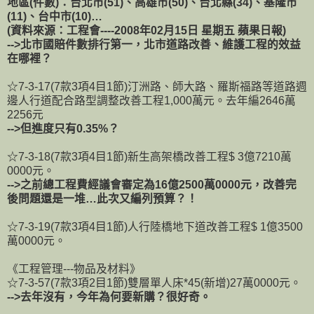
地區(件數)：台北市(51)、高雄市(50)、台北縣(34)、基隆市
(11)、台中市(10)…
(資料來源：工程會----2008年02月15日 星期五 蘋果日報)
-->北市國賠件數排行第一，北市道路改善、維護工程的效益
在哪裡？
☆7-3-17(7款3項4目1節)汀洲路、師大路、羅斯福路等道路週
邊人行道配合路型調整改善工程1,000萬元。去年編2646萬
2256元
-->但進度只有0.35%？
☆7-3-18(7款3項4目1節)新生高架橋改善工程$ 3億7210萬
0000元。
-->之前總工程費經議會審定為16億2500萬0000元，改善完
後問題還是一堆…此次又編列預算？！
☆7-3-19(7款3項4目1節)人行陸橋地下道改善工程$ 1億3500
萬0000元。
《工程管理---物品及材料》
☆7-3-57(7款3項2目1節)雙層單人床*45(新增)27萬0000元。
-->去年沒有，今年為何要新購？很好奇。