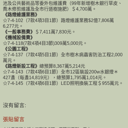
池及公共藝術品等委外包維護費（99年新增樹木銀行草皮、
喬木修剪維護及全市行道樹施肥）＄4,700萬。
《路燈維護業務》
☆7-4-102（7款4項3目1節）路燈維護業務$2億7,806萬
6,277元。
《一般事務費》
＄7,411萬7,830元。
《機械設備費》
☆7-4-118(7款4項4目3節)309萬5,000元。
《公園工程》
☆7-4-137（7款4項5目1節）全市樹木病蟲害防治工程2,000
萬元。
《路燈新設工程》
總預算8,367萬5,214元
☆7-4-143（7款4項6目1節）全市12區裝設200w水銀燈＊
427盞（每盞14,819元），總預算1,795萬1,014元。
☆7-4-145（7款4項6目1節）LED照明換裝工程＄955萬元。
沒有留言:
張貼留言