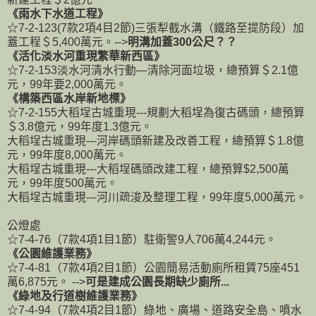
《雨水下水道工程》
☆7-2-123(7款2項4目2節)三張犁截水溝（鐵路至提防段）加
蓋工程＄5,400萬元。-->
明溝加蓋300公尺？？
《活化淡水河重現繁華新西區》
☆7-2-153淡水河清水行動—清除河面垃圾，總預算＄2.1億
元，99年要2,000萬元。
《構築西區水岸新地標》
☆7-2-155大稻埕古城重現---規劃大稻埕為復古碼頭，總預算
＄3.8億元，99年度1.3億元。
大稻埕古城重現---河岸碼頭新建及改善工程，總預算＄1.8億
元，99年度8,000萬元。
大稻埕古城重現---大稻埕碼頭改建工程，總預算$2,500萬
元，99年度500萬元。
大稻埕古城重現---河川疏浚及整理工程，99年度5,000萬元。
公燈處
☆7-4-76（7款4項1目1節）駐衛警9人706萬4,244元。
《公園維護業務》
☆7-4-81（7款4項2目1節）公園簡易活動廁所租賃75座451
萬6,875元。 -->
可是建成公園長期缺少廁所...
《綠地及行道樹維護業務》
☆7-4-94（7款4項2目1節）綠地、廣場、道路安全島、噴水