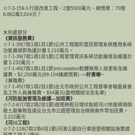
☆7-3-159人行道改善工程，2億5500萬元，總預算：70億
8,862萬3,024元？
水利處部分
《資訊服務費》
☆7-1-39(7款1項1目1節)公共工程圖形壹訊管理系統應用系統
功能擴增即為護計畫＄210萬元。
☆7-1-39(7款1項1目1節)工程管理資訊系統功能擴增及維護計
畫＄232萬元。
☆7-1-40(7款1項1目1節)micostation軟體無限人版更新及維
護費。$2,250萬元(99-104連續預算) -->
好貴喔~
《兼職費》
☆7-1-45(7款1項2目1節)台北市政府公共工程督導會報委員會
及工作人員兼職費。$54萬元(要相關辦法及名單)
《河防設施管理及維護---加班費》
☆7-2-67(7款2項2目1節)夜間例假日埋伏取締河川地違規頃倒
廢土廢棄物及違反台北市公園管理自治條例案件等加班費。
＄222萬元
《河川工程》
☆7-2-118(7款2項4目1節)河濱公園自行車道暨相關設施整建
新建工程＄2億元