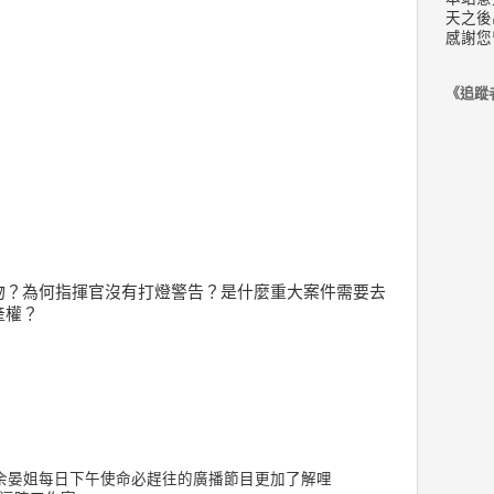
天之後
感謝您
《追蹤
物？為何指揮官沒有打燈警告？是什麼重大案件需要去
產權？
余晏姐每日下午使命必趕往的廣播節目更加了解哩