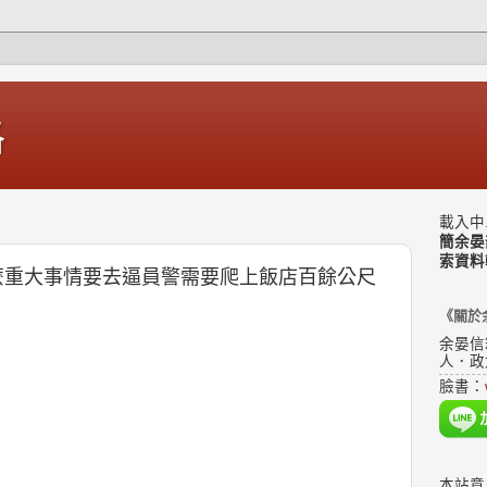
格
載入中.
簡余晏
索資料
4什麼重大事情要去逼員警需要爬上飯店百餘公尺
《關於
余晏信
人．政
臉書：
本站意