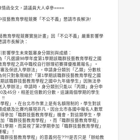
陳情函全文，請議員大人卓參====
度國中技藝教育學程競賽「不公不義」懇請市長解決!
技藝教育學程競賽實施計畫」因「不公不義」嚴重影響學
懇請市長解決：
引影響學生未來甄審身分類別與成績：
為「凡選讀98學年度第1學期該職群技藝教育學程之國
教育學程之高中職校自行辦理初賽擇優推薦報名」。
甄審及保送入學辦法」，申請身分類別「乙類」分數核
為何只對象限縮於「第1學期該職群技藝教育學程之國
學期該職群技藝教育學程之國中九年級學生」因無法參
送入學辦法」申請時，身分類別只能以「丙類」身分申
0及45分，相差近倍數的分數，這讓兩個學期的學生
!!
育學程」，在台北市作業上是有名額限制的，學生對該
類成績及比賽均展現非凡，因台北市各國中報名人數眾
取得參加「職群技藝教育學程」機會，對這類學生，學
參加「職群技藝教育學程」，而「職群技藝教育學程」
第1學期，而莫視了第2學期參加「職群技藝教育學程」
賽權」！
職群技藝教育學程」的意義何在??!!是否只是「辦給教