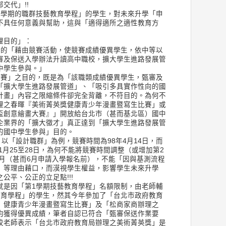
交代」!!
期的職群技藝教育學程」的學生，對未來升學「申
不具任何意義與幫助，這與「適得適所之適性教育方
理目的」：
目的「藉由競賽活動，使競賽成績優異學生，依中等以
審及保送入學辦法升讀高中職校，擴大學生進路發展管
中學生參與。」
競賽」之目的，既是為「該職類成績優異學生，甄審及
「擴大學生進路發展管道」、「吸引多具實作性向的國
計畫」內容之限縮條件卻完全背離，不符目的。為何不
理之春暉『美術菁英獎健康青少年漫畫暨寫生比賽」或
盃創意繪畫大賽』」開放給台北市（甚而基北區）國中
企業界的「擴大徵才」真正達到「擴大學生進路發展管
的國中學生參與」目的。
，以「設計職群」為例，競賽時間為98年4月14日，而
1月25至28日，為何不能將競賽時間調整（或增加第2
5月（甚而6月申請入學報名前），不能「因與基測流程
」等理由藉口，而漠視學生權益，影響學生未來升學
公平、公正的立足點!!!
就是因「第1學期技藝教育學程」名額限制，由老師輔
教育學程」的學生，然其今年參加了「台北市政府教育
』健康青少年漫畫暨寫生比賽」及「松商家商辦理之
均獲得優異成績，筆者自認已符合「甄審保送作業要
校老師表示「台北市政府教育局辦理之美術菁英獎」是