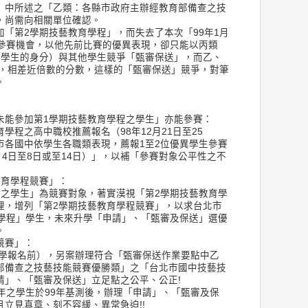
」中所述之「乙類：各縣市政府主辦經教育部備查之技
，尚需向相關單位確認。
「第2學期技藝教育學程」，而失去了本次「99年1月
的參賽機會，以他先前比賽的優異表現，卻只能以丙類
」學生的身分）與其他學生競爭「甄審保送」，而乙、
分，相差近倍數的分數，這樣的「甄審保送」競爭，對筆
。
未能參加第1學期技藝教育學程之學生」亦能參賽：
學程之高中職校推薦報名（98年12月21日至25
市各國中依學生各職類表現，薦報1至2位優異學生參賽
月4日至8日或至14日）」，以補「參賽對象公平性之不
教育學程競賽」：
程之學生」為競賽對象，著實漠視「第2學期技藝教育學
理，增列「第2學期技藝教育學程競賽」，以求台北市
育學程」學生，未來升學「申請」、「甄審及保送」選優
。
競賽」：
入學報名前），另案辦理符合「甄審保送作業要點中乙
部備查之技藝技能競賽優勝類」之「台北市國中技藝技
請」、「甄審及保送」立足點之公平、公正!
年之學生於99年基測後，辦理「申請」、「甄審及保
立見真章、刻不容緩、異常急迫!!