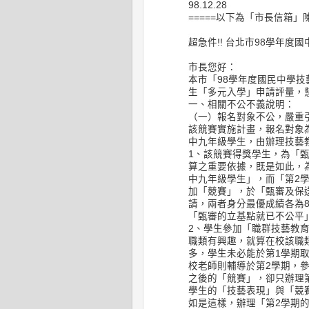
98.12.28
=====以下為「市長信箱」
超急件!! 台北市98學年
市長您好：
本市「98學年度國民中學
生「多元入學」申請評量，
一、相關不公不義說明：
（一）報名對象不公，嚴重
該競賽實施計畫，報名對象
中九年級學生，由辦理技藝
1、該競賽得獎學生，為「
算之重要依據，既是如此，
中九年級學生」，而「第2
加「競賽」，於「甄審及保
請，兩者身分最優成績各為8
「甄審的立基點就已不公平」
2、學生參加「職群技藝教
職類有興趣，就算在校該職
多，學生未必能於第1學期
校老師則輔導於第2學期，
之後的「競賽」，卻只辦理
學生的「技藝表現」與「競
如是這樣，辦理「第2學期的