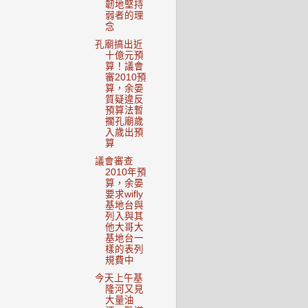
韌地堅持
弱者的理
念
孔廟搞出近
十億元預
算！議會
審2010預
算，余晏
質疑違反
預算法暫
擱孔廟歲
入歲出預
算
議會審查
2010年預
算，余晏
要求wifly
基地台與
列入與其
他大哥大
基地台一
樣的表列
規費中
今天上午基
隆河又見
大量油