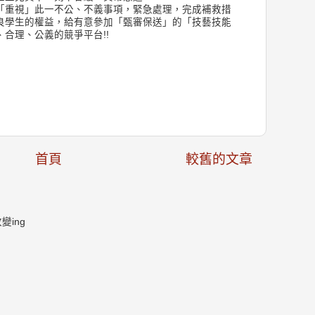
「重視」此一不公、不義事項，緊急處理，完成補救措
良學生的權益，給有意參加「甄審保送」的「技藝技能
合理、公義的競爭平台!!
首頁
較舊的文章
ing