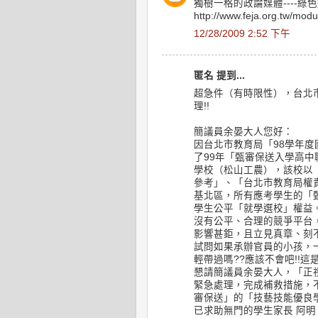
獨樹一格的政論媒體----綠
http://www.feja.org.tw/mod
12/28/2009 2:52 下午
匿名 提到...
超急件（有時限性），台北市
理!!
簡議員余晏大人您好：
因台北市教育局「98學年
了99年「甄審保送入學高
學校（松山工農），該校以
參考」、「台北市教育局權
基北區，所有應考學生的「
學生公平「就學選校」權益
沒有公平、合理的競爭平台
影響甚鉅，且立見真章、刻不
試問如果承辦官員的小孩，
輕帶過嗎??應該不會吧!!這
懇請簡議員余晏大人，「正
緊急處理，完成補救措施，
審保送」的「技藝技能優良學
已求助無門的學生家長 阿明 敬