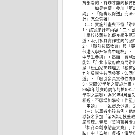
育部看的，有辦才能向教育部
如是這樣，參加「第2學
請」、「甄審及保送」完全
針」完全背離!
（二）實施計畫與不符「辦
1、該實施計畫內容：二、
上學校技藝技能優良學生甄
道，吸引多具實作性向的國
2、「職群技藝教育」與「
保送入學升讀高中職校」、
中學生參與」，然而「實施
能如「台北市政府教育局辦
是「松山家商辦理之『松商
九年級學生共同參賽，如同
道」、「吸引多具實作性向
3、查閱97學年之實施計畫
98學年競賽時間卻訂於99年
學期之競賽）為99年4月至
相近、不願增加學校工作量
「申請」、「甄審及保送」之
（三）以筆者小孩為例，他
導報名參加「第2學期技藝
局辦理之春暉『美術菁英獎
『松商盃創意繪畫大賽』」
點」中「乙類」資格，惟學