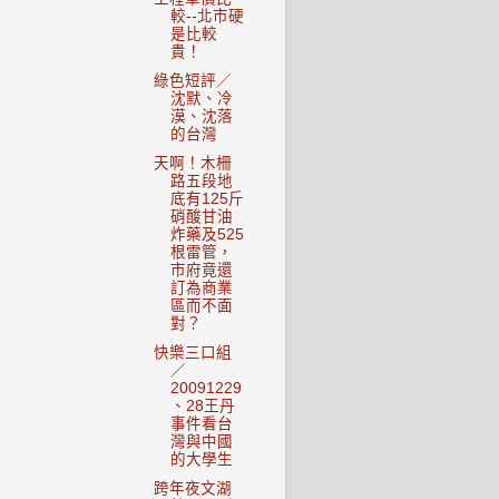
較--北市硬
是比較
貴！
綠色短評／
沈默、冷
漠、沈落
的台灣
天啊！木柵
路五段地
底有125斤
硝酸甘油
炸藥及525
根雷管，
市府竟還
訂為商業
區而不面
對？
快樂三口組
／
20091229
、28王丹
事件看台
灣與中國
的大學生
跨年夜文湖