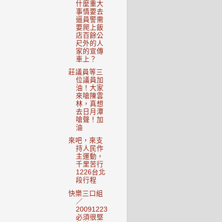
什麼重大
事情要去
逼員警需
要爬上飯
店百餘公
尺外的人
家的宣傳
車上？
莊議員等三
位議員加
油！大家
來嗆陳雲
林，真想
去日月潭
嗆聲！加
油
來吧，來支
持人民作
主運動，
千里苦行
1226台北
段行程
快樂三口組
／
20091223
必須很堅