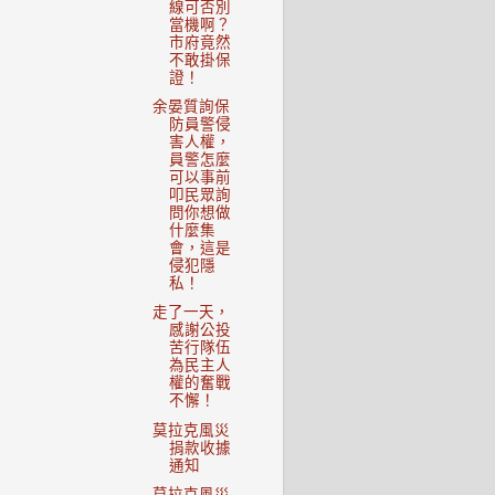
線可否別
當機啊？
市府竟然
不敢掛保
證！
余晏質詢保
防員警侵
害人權，
員警怎麼
可以事前
叩民眾詢
問你想做
什麼集
會，這是
侵犯隱
私！
走了一天，
感謝公投
苦行隊伍
為民主人
權的奮戰
不懈！
莫拉克風災
捐款收據
通知
莫拉克風災