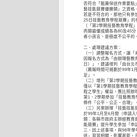
否符合「甄審保送作業要點
藝技能競賽優勝類」之資格
若是不符合的，那他只有參加
25日技藝教育學程競賽」
（「第2學期技藝教育學程
丙類最優成績各為80及45
者小孩言，是極度不公平的
二、處理建議方案：
（一）調整報名方式，讓「
因報名方式為「由辦理藝教育
日）」，建議增列「由台北
（薦報時間可規劃於99年1
足」。
（二）增列「第2學期技藝
僅以「第1學期技藝教育學
程之學生」權益，應比照辦
第1、2學期參加「技藝教
條件「公平、公正、合理」
（三）另案辦理「技藝技能
於99年1月至6月間（申請
類：各縣市政府主辦經教育
能競賽」提升學生參加「申
三、因上述事項，與98年學
送」習習相關，影響甚鉅，且