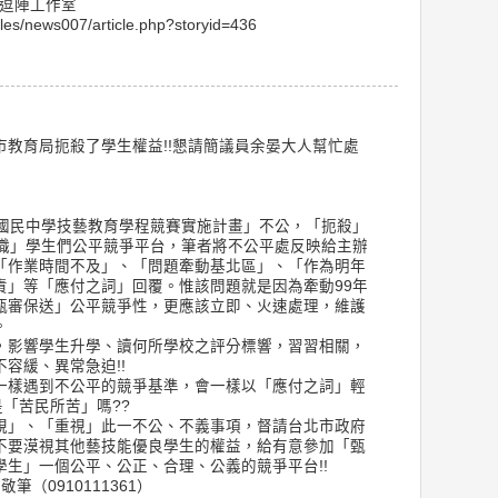
色逗陣工作室
ules/news007/article.php?storyid=436
教育局扼殺了學生權益!!懇請簡議員余晏大人幫忙處
度國民中學技藝教育學程競賽實施計畫」不公，「扼殺」
中職」學生們公平競爭平台，筆者將不公平處反映給主辦
「作業時間不及」、「問題牽動基北區」、「作為明年
責」等「應付之詞」回覆。惟該問題就是因為牽動99年
甄審保送」公平競爭性，更應該立即、火速處理，維護
。
，影響學生升學、讀何所學校之評分標響，習習相關，
容緩、異常急迫!!
一樣遇到不公平的競爭基準，會一樣以「應付之詞」輕
是「苦民所苦」嗎??
視」、「重視」此一不公、不義事項，督請台北市政府
不要漠視其他藝技能優良學生的權益，給有意參加「甄
生」一個公平、公正、合理、公義的競爭平台!!
筆（0910111361）