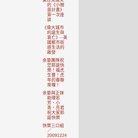
的《小樹
苗計畫》
第一次座
談
《偉大城市
的誕生與
衰亡》--美
國都市街
道生活的
啟發
余晏團隊祝
您耶誕快
樂！福虎
生豐！虎
年的春聯
來囉！
余晏與正妹
助理若
芳、小
青、亮君
祝大家耶
誕快樂
快樂三口組
／
20091224