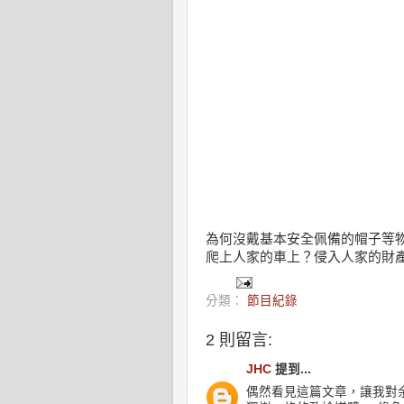
為何沒戴基本安全佩備的帽子等
爬上人家的車上？侵入人家的財
分類：
節目紀錄
2 則留言:
JHC
提到...
偶然看見這篇文章，讓我對