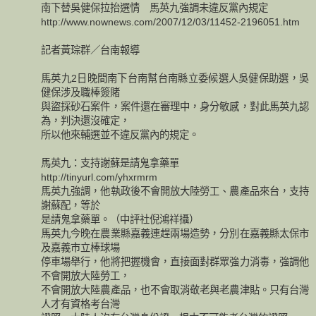
南下替吳健保拉抬選情 馬英九強調未違反黨內規定
http://www.nownews.com/2007/12/03/11452-2196051.htm
記者黃琮群／台南報導
馬英九2日晚間南下台南幫台南縣立委候選人吳健保助選，吳
健保涉及職棒簽賭
與盜採砂石案件，案件還在審理中，身分敏感，對此馬英九認
為，判決還沒確定，
所以他來輔選並不違反黨內的規定。
馬英九：支持謝蘇是請鬼拿藥單
http://tinyurl.com/yhxrmrm
馬英九強調，他執政後不會開放大陸勞工、農產品來台，支持
謝蘇配，等於
是請鬼拿藥單。（中評社倪鴻祥攝）
馬英九今晚在農業縣嘉義連趕兩場造勢，分別在嘉義縣太保市
及嘉義市立棒球場
停車場舉行，他將把握機會，直接面對群眾強力消毒，強調他
不會開放大陸勞工，
不會開放大陸農產品，也不會取消敬老與老農津貼。只有台灣
人才有資格考台灣