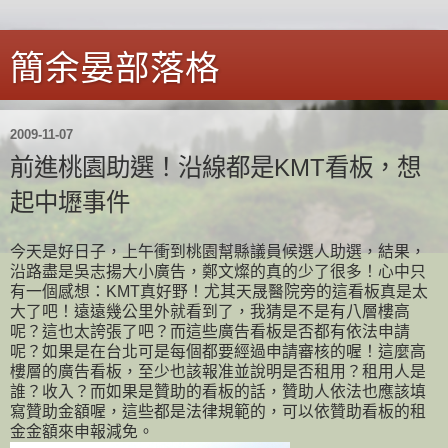
簡余晏部落格
2009-11-07
前進桃園助選！沿線都是KMT看板，想
起中壢事件
今天是好日子，上午衝到桃園幫縣議員候選人助選，結果，
沿路盡是吳志揚大小廣告，鄭文燦的真的少了很多！心中只
有一個感想：KMT真好野！尤其天晟醫院旁的這看板真是太
大了吧！遠遠幾公里外就看到了，我猜是不是有八層樓高
呢？這也太誇張了吧？而這些廣告看板是否都有依法申請
呢？如果是在台北可是每個都要經過申請審核的喔！這麼高
樓層的廣告看板，至少也該報准並說明是否租用？租用人是
誰？收入？而如果是贊助的看板的話，贊助人依法也應該填
寫贊助金額喔，這些都是法律規範的，可以依贊助看板的租
金金額來申報減免。