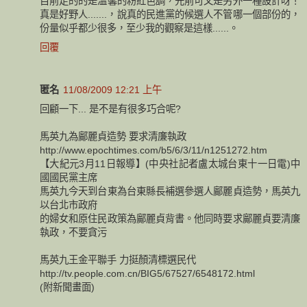
目前走的的是溫馨的粉紅色調，先前可又是另外一種設計呀！
真是好野人.......，說真的民進黨的候選人不管哪一個部份的，
份量似乎都少很多，至少我的觀察是這樣......。
回覆
匿名
11/08/2009 12:21 上午
回顧一下... 是不是有很多巧合呢?
馬英九為鄺麗貞造勢 要求清廉執政
http://www.epochtimes.com/b5/6/3/11/n1251272.htm
【大紀元3月11日報導】(中央社記者盧太城台東十一日電)中
國國民黨主席
馬英九今天到台東為台東縣長補選參選人鄺麗貞造勢，馬英九
以台北市政府
的婦女和原住民政策為鄺麗貞背書。他同時要求鄺麗貞要清廉
執政，不要貪污
馬英九王金平聯手 力挺顏清標選民代
http://tv.people.com.cn/BIG5/67527/6548172.html
(附新聞畫面)