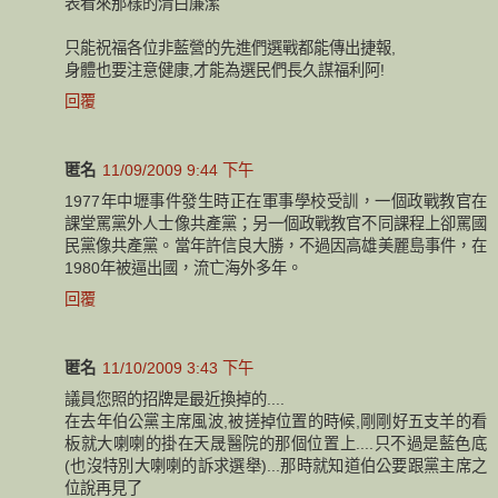
表看來那樣的清白廉潔
只能祝福各位非藍營的先進們選戰都能傳出捷報,
身體也要注意健康,才能為選民們長久謀福利阿!
回覆
匿名
11/09/2009 9:44 下午
1977年中壢事件發生時正在軍事學校受訓，一個政戰教官在
課堂罵黨外人士像共產黨；另一個政戰教官不同課程上卻罵國
民黨像共產黨。當年許信良大勝，不過因高雄美麗島事件，在
1980年被逼出國，流亡海外多年。
回覆
匿名
11/10/2009 3:43 下午
議員您照的招牌是最近換掉的....
在去年伯公黨主席風波,被搓掉位置的時候,剛剛好五支羊的看
板就大喇喇的掛在天晟醫院的那個位置上....只不過是藍色底
(也沒特別大喇喇的訴求選舉)...那時就知道伯公要跟黨主席之
位說再見了