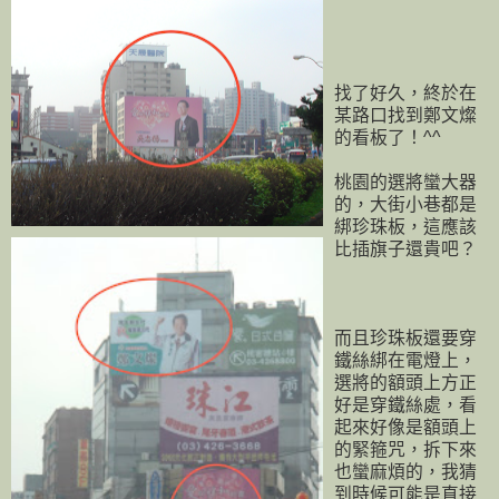
找了好久，終於在
某路口找到鄭文燦
的看板了！^^
桃園的選將蠻大器
的，大街小巷都是
綁珍珠板，這應該
比插旗子還貴吧？
而且珍珠板還要穿
鐵絲綁在電燈上，
選將的額頭上方正
好是穿鐵絲處，看
起來好像是額頭上
的緊箍咒，拆下來
也蠻麻煩的，我猜
到時候可能是直接