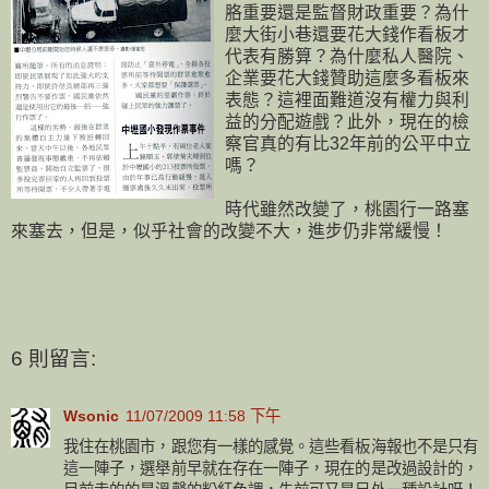
胳重要還是監督財政重要？為什
麼大街小巷還要花大錢作看板才
代表有勝算？為什麼私人醫院、
企業要花大錢贊助這麼多看板來
表態？這裡面難道沒有權力與利
益的分配遊戲？此外，現在的檢
察官真的有比32年前的公平中立
嗎？
時代雖然改變了，桃園行一路塞
來塞去，但是，似乎社會的改變不大，進步仍非常緩慢！
6 則留言:
Wsonic
11/07/2009 11:58 下午
我住在桃園市，跟您有一樣的感覺。這些看板海報也不是只有
這一陣子，選舉前早就在存在一陣子，現在的是改過設計的，