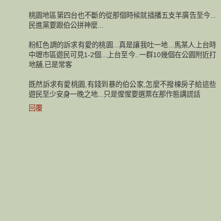
桃園地區第四台也不斷的從那個時候就插播五支羊廣告至今...
民進黨要跟伯公拼神麼...
粉紅色調的訴求有愛的桃園...真是讓我吐一地...馬某人上台時
中壢市區遊民可見1-2個...上台至今..一群10幾個在公園附近打
地舖,已是常客
既然訴求有愛桃園,有錢到暴的伯公家,怎麼不撥棟房子給這些
遊民至少安身一晚之地...只是惺惺要選票在那作態講謊話
回覆