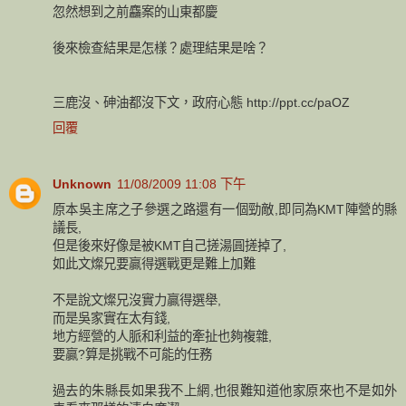
忽然想到之前麤案的山東都慶
後來檢查結果是怎樣？處理結果是啥？
三鹿沒、砷油都沒下文，政府心態 http://ppt.cc/paOZ
回覆
Unknown
11/08/2009 11:08 下午
原本吳主席之子參選之路還有一個勁敵,即同為KMT陣營的縣
議長,
但是後來好像是被KMT自己搓湯圓搓掉了,
如此文燦兄要贏得選戰更是難上加難
不是說文燦兄沒實力贏得選舉,
而是吳家實在太有錢,
地方經營的人脈和利益的牽扯也夠複雜,
要贏?算是挑戰不可能的任務
過去的朱縣長如果我不上網,也很難知道他家原來也不是如外