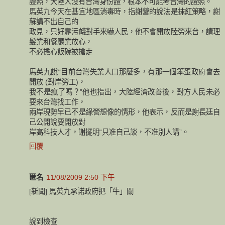
證照，大陸人沒有台灣身份證，根本不可能考台灣的證照。
馬英九今天在基宜地區消毒時，指謝營的說法是抹紅策略，謝
蘇講不出自己的
政見，只好靠污衊對手來嚇人民，他不會開放陸勞來台，請理
髮業和餐廳業放心，
不必擔心飯碗被搶走
馬英九說“目前台灣失業人口那麼多，有那一個笨蛋政府會去
開放 (對岸勞工)，
我不是瘋了嗎？”他也指出，大陸經濟改善後，對方人民未必
要來台灣找工作，
兩岸現勢早已不是綠營想像的情形，他表示，反而是謝長廷自
己公開說要開放對
岸高科技人才，謝擺明“只准自己談，不准別人講”。
回覆
匿名
11/08/2009 2:50 下午
[新聞] 馬英九承諾政府把「牛」關
說到檢查