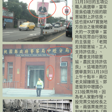
11月19日的五項公
職人員選舉，當年
是吳伯雄力挺的歐
憲瑜對上許信良，
這也是KMT實施地
方自治之後規模最
大的一次選舉。當
時有民眾自行張貼
的主張是：「老闆
支持歐憲瑜，工人
支持許信良」、
「農會支持歐憲
瑜，農民支持許信
良」。這場激烈的
選舉直到11月19日
上午十點半，兩位
老夫婦鐘順玉、郭
塗菊到中壢國小
213投票所時，因
為老人家動作慢，
投完票交給校長之
後，兩張票竟然立
刻被塗抹成為「廢