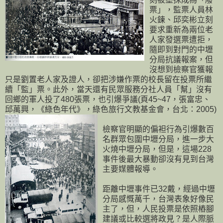
票」，監票人員林
火鍊、邱奕彬立刻
要求重新為兩位老
人家發選票遭拒，
隨即到對門的中壢
分局抗議報案，但
沒想到檢察官獲報
只是劉置老人家及證人，卻把涉嫌作票的校長留在投票所繼
續「監」票。此外，當天還有民眾服務分社人員「幫」沒有
回鄉的軍人投了480張票，也引爆爭議(頁45~47，張富忠、
邱萬興，《綠色年代》，綠色旅行文教基金會，台北：2005)
檢察官明顯的偏袒行為引爆數百
名群眾包圍中壢分局，進一步大
火燒中壢分局，但是，這場228
事件後最大暴動卻沒有見到台灣
主要媒體報導。
距離中壢事件已32戴，經過中壢
分局感慨萬千，台灣表象好像民
主了，但，人民投票是依照樁腳
建議或比較選將政見？是人際脈