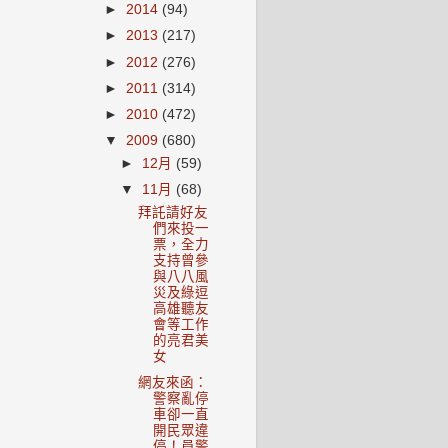
►
2014
(94)
►
2013
(217)
►
2012
(276)
►
2011
(314)
►
2010
(472)
▼
2009
(680)
►
12月
(59)
▼
11月
(68)
拜託請好友
們來投一
票，全力
支持曾參
與八八風
災及綠逗
高雄聽友
會等工作
的亮君美
女
網友來函：
警察亂停
車卻一直
開民眾違
停！員警