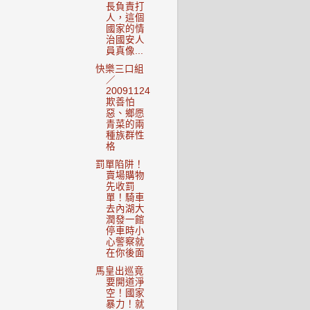
長負責打
人，這個
國家的情
治國安人
員真像...
快樂三口組
／
20091124
欺善怕
惡、鄉愿
青菜的兩
種族群性
格
罰單陷阱！
賣場購物
先收罰
單！騎車
去內湖大
潤發一館
停車時小
心警察就
在你後面
馬皇出巡竟
要開道淨
空！國家
暴力！就