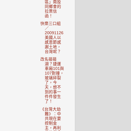
區」南投
同鄉會的
拉票信
函！
快樂三口組
／
20091126
美國人以
感恩節感
謝土地，
台灣呢？
改名碰碰
湖？捷運
車廂101與
107對撞，
玻璃碎裂
了，今
天，想不
到的事一
件件發生
了！
《台灣大劫
難》：中
共現在要
控制金
主，再利