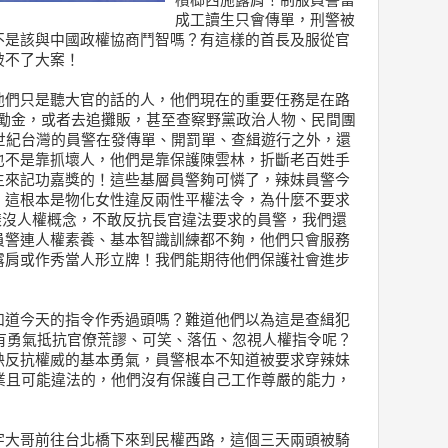
檳榔西施露肩！制服員警當
成工讀生只會傳單，刑警被
不是該與中國政權協商鬥智嗎？有這樣的首長及服從官
破不了大案！
他們只是聽大官的話的人，他們現在的重要任務是在路
獎勵金，或者去追攤販，甚至查察野黨政治人物、民間團
世紀台灣的員警在發傳單、開罰單、查緝遊行之外，還
也不是靠抓壞人，他們是靠保護陳雲林，折斷老百姓手
生來記功嘉獎的！這些基層員警夠可憐了，辣妹員警今
，這根本是物化女性違反兩性平權法令，為什麼不要求
樣沒人權概念，不敢反抗長官違法要求的員警，我們還
員警連人權素養、基本智識訓練都不夠，他們只會服務
露肩或作秀當人形立牌！我們能期待他們保護社會進步
知道今天的指令作秀過頭嗎？難道他們以為這是查緝犯
有勇氣抵抗官僚荒謬、可笑、落伍、忽視人權指令呢？
缺反抗權威的基本勇氣，員警根本不知道被要求穿辣妹
業且可能違法的，他們沒有保護自己工作尊嚴的能力，
宇大哥前往台北橋下來到民權西路，這個三天兩頭被騎