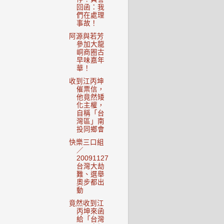
回函：我
們在處理
事故！
阿源與若芳
參加大龍
峒商圈古
早味嘉年
華！
收到江丙坤
催票信，
他竟然矮
化主權，
自稱「台
灣區」南
投同鄉會
快樂三口組
／
20091127
台灣大劫
難、選舉
奧步都出
動
竟然收到江
丙坤來函
給「台灣