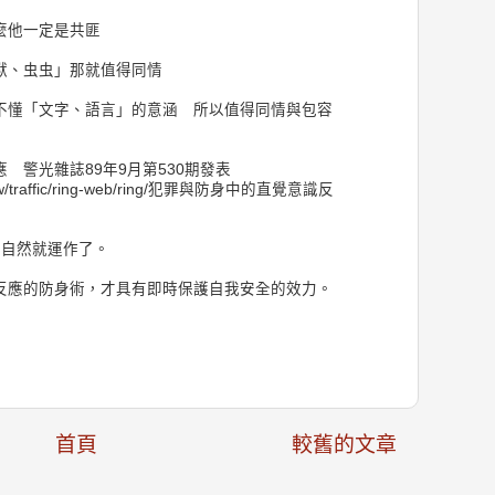
麼他一定是共匪
獸、虫虫」那就值得同情
不懂「文字、語言」的意涵 所以值得同情與包容
 警光雜誌89年9月第530期發表
du.tw/traffic/ring-web/ring/犯罪與防身中的直覺意識反
」自然就運作了。
反應的防身術，才具有即時保護自我安全的效力。
首頁
較舊的文章