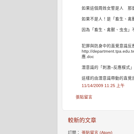
如果這個周姓女警是人 那
如果不是人！是「畜生、禽
因為「畜生、禽獸、虫虫」
犯罪與防身中的直覺意識反應
http://department.tpa.e
應.doc
潛意識的「刺激–反應模式
這樣的由潛意識帶動的直覺
11/14/2009 11:25 上午
張貼留言
較新的文章
訂閱：
張貼留言 (Atom)