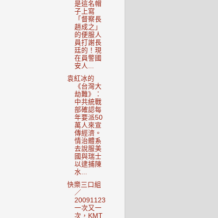
是這名帽
子上寫
「督察長
趙成之」
的便服人
員打謝長
廷的！現
在員警國
安人...
袁紅冰的
《台灣大
劫難》：
中共統戰
部確認每
年要派50
萬人來宣
傳經濟。
情治體系
去說服美
國與瑞士
以逮捕陳
水...
快樂三口組
／
20091123
一次又一
次，KMT