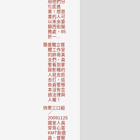
用他們分
化民進
黨！想買
書的人可
以來余晏
錦西街服
務處，85
折一...
聲援獨立媒
體工作室
的帥哥美
女們，員
警看到拿
錄影機的
人就去抓
去打，這
些員警根
本沒有念
過法律與
人權！
快樂三口組
／
20091125
國安人員
穿背心當
KMT助選
員、督察