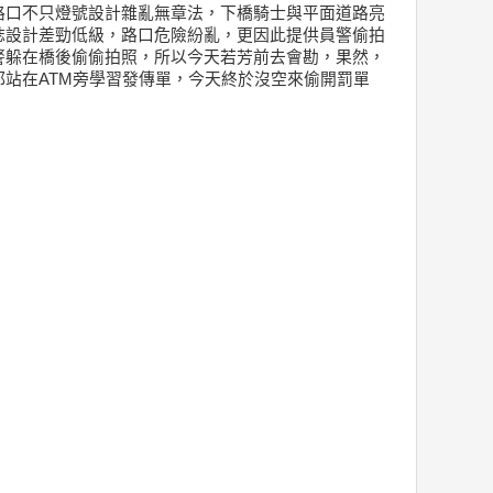
路口不只燈號設計雜亂無章法，下橋騎士與平面道路亮
誌設計差勁低級，路口危險紛亂，更因此提供員警偷拍
警躲在橋後偷偷拍照，所以今天若芳前去會勘，果然，
站在ATM旁學習發傳單，今天終於沒空來偷開罰單