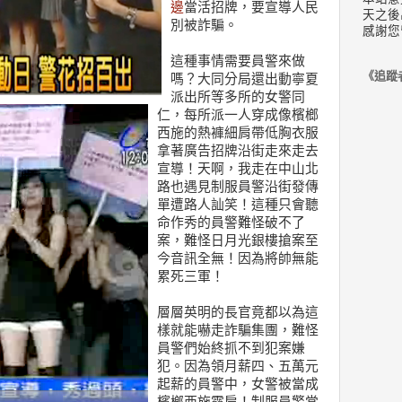
邊
當活招牌，要宣導人民
天之後
別被詐騙。
感謝您
這種事情需要員警來做
《追蹤
嗎？大同分局還出動寧夏
派出所等多所的女警同
仁，每所派一人穿成像檳榔
西施的熱褲細肩帶低胸衣服
拿著廣告招牌沿街走來走去
宣導！天啊，我走在中山北
路也遇見制服員警沿街發傳
單遭路人訕笑！這種只會聽
命作秀的員警難怪破不了
案，難怪日月光銀樓搶案至
今音訊全無！因為將帥無能
累死三軍！
層層英明的長官竟都以為這
樣就能嚇走詐騙集團，難怪
員警們始終抓不到犯案嫌
犯。因為領月薪四、五萬元
起薪的員警中，女警被當成