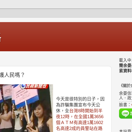
格
載入中.
簡余晏
索資料
護人民嗎？
《關於
余晏信
人．政
今天是很特別的日子，因
為詐騙集團宣布今天公
臉書：
休，全
台灣8時開始到半
夜12時，在全國1萬3656
個ＡＴＭ有高達1萬1602
名高達2成的員警站在路
本站意