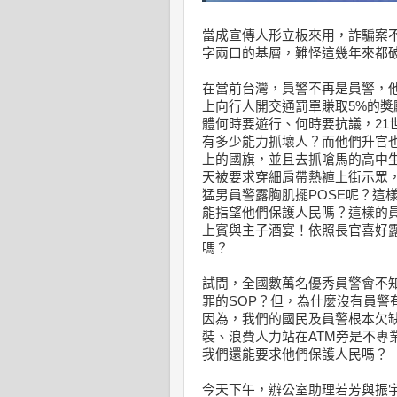
當成宣傳人形立板來用，詐騙案
字兩口的基層，難怪這幾年來都
在當前台灣，員警不再是員警，
上向行人開交通罰單賺取5%的
體何時要遊行、何時要抗議，21
有多少能力抓壞人？而他們升官
上的國旗，並且去抓嗆馬的高中
天被要求穿細肩帶熱褲上街示眾
猛男員警露胸肌擺POSE呢？這
能指望他們保護人民嗎？這樣的
上賓與主子酒宴！依照長官喜好
嗎？
試問，全國數萬名優秀員警會不
罪的SOP？但，為什麼沒有員警
因為，我們的國民及員警根本欠
裝、浪費人力站在ATM旁是不專
我們還能要求他們保護人民嗎？
今天下午，辦公室助理若芳與振