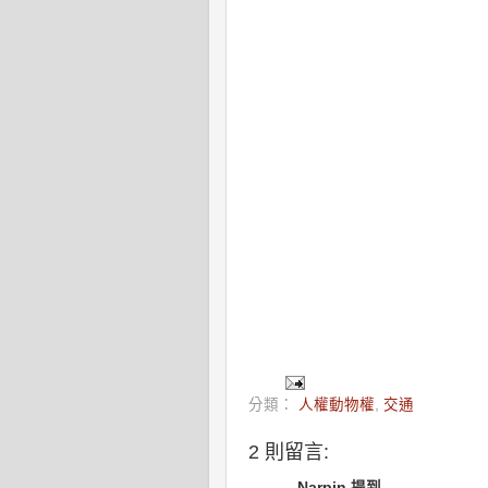
分類：
人權動物權
,
交通
2 則留言:
Narpin 提到...