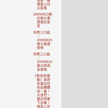
頭家，搬
著愛心往
災區衝
20090823裡
的救災重
建我的意
見
快樂三口組
／
20090825
救災重建
條例
快樂三口組
／
20090824
救災與高
金素梅
《新政府運
動》政府
永遠站在
利益團體
這一邊！
大官們，
要記得要
下台喔！
遇到人民