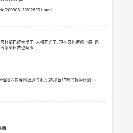
ticle/20090813/2028951.html
麼錢都已經太慢了. 人都死光了, 現在只能療傷止痛. 遇
民再怎麼自救也有限.
仙跟六龜等剛搶通的地方,將那台17噸的貨物送到~~
去
畫面