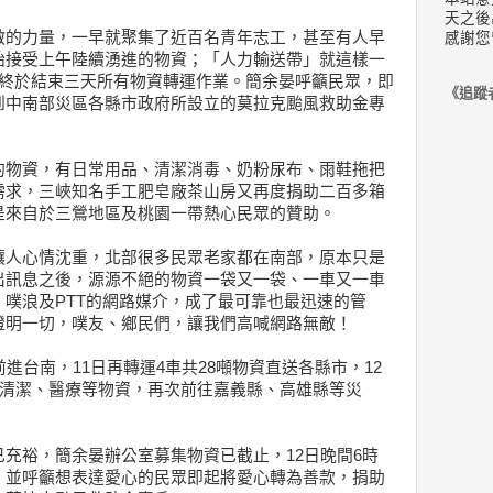
天之後
敵的力量，一早就聚集了近百名青年志工，甚至有人早
感謝您
始接受上午陸續湧進的物資；「人力輸送帶」就這樣一
，終於結束三天所有物資轉運作業。簡余晏呼籲民眾，即
《追蹤
到中南部災區各縣市政府所設立的莫拉克颱風救助金專
的物資，有日常用品、清潔消毒、奶粉尿布、雨鞋拖把
需求，三峽知名手工肥皂廠茶山房又再度捐助二百多箱
是來自於三鶯地區及桃園一帶熱心民眾的贊助。
讓人心情沈重，北部很多民眾老家都在南部，原本只是
出訊息之後，源源不絕的物資一袋又一袋、一車又一車
噗浪及PTT的網路媒介，成了最可靠也最迅速的管
證明一切，噗友、鄉民們，讓我們高喊網路無敵！
進台南，11日再轉運4車共28噸物資直送各縣市，12
、清潔、醫療等物資，再次前往嘉義縣、高雄縣等災
充裕，簡余晏辦公室募集物資已截止，12日晚間6時
，並呼籲想表達愛心的民眾即起將愛心轉為善款，捐助