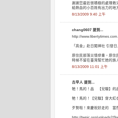
謝謝您最近很積極的處理救
給熱血的小百姓有出力的地
8/13/2009 9:40 上午
chang0607 提到...
http://www.libertytimes.co
「高金」赴日闖神社 引發日
原住民部落災情慘重，原住
時候不留在臺灣幫忙她的族
8/13/2009 11:01 上午
古早人 提到...
牠！馬的！品 【兒騜】的
牠！馬的！【兒騜】穿大紅
歹勢啦！來慶祝好走的 當
http://twpic.org/uploads2/9