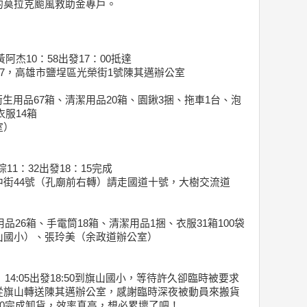
的莫拉克颱風救助金專戶。
黃阿杰10：58出發17：00抵達
907，高雄市鹽埕區光榮街1號陳其邁辦公室
、衛生用品67箱、清潔用品20箱、園鍬3捆、拖車1台、泡
衣服14箱
室）
琮11：32出發18：15完成
街44號（孔廟前右轉）請走國道十號，大樹交流道
品26箱、手電筒18箱、清潔用品1捆、衣服31箱100袋
山國小）、張玲美（余政道辦公室）
）
噸）14:05出發18:50到旗山國小，等待許久卻臨時被要求
從旗山轉送陳其邁辦公室，感謝臨時深夜被動員來搬貨
30完成卸貨，效率真高，想必累壞了吧！