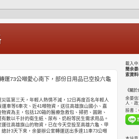
格
載入中.
簡余晏
索資料
轉運73公噸愛心南下，部份日用品已空投六龜
《關於
余晏信
災區第三天，年輕人熱情不減，12日再度百名年輕人
人．政
貨運車等6車次、近41噸物資，送往高雄旗山國小、嘉
臉書：
物資為主，包括120箱的醫療急救包、掃把、圓鍬、
還有數以千計的衛生紙、尿布、奶粉等民生需求用品。
室運往高雄旗山的物資，已在今天空投至高雄六龜、甲
總計3天下來，余晏辦公室轉運送出多達11車73公噸
本站意