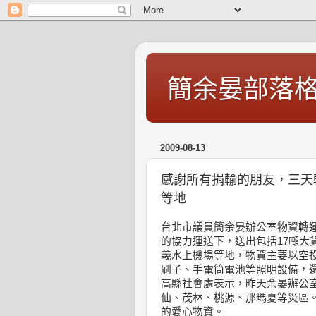
簡余晏部落
2009-08-13
感謝所有捐輸的朋友，三天
等地
台北市議員簡余晏辦公室物資轉運
的協力運送下，送出包括17噸大
義水上機場等地，物資主要以空投
刷子、手電筒電池等照明設備，
高縣社會處表示，昨天余晏辦公
仙、茂林、桃源、那瑪夏等災區。
的愛心
物資。