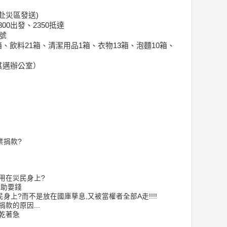
赴災區發送)
1800出發、2350抵達
號
箱、飲料21箱、清潔用品1箱、衣物13箱、泡麵10箱、
其邁辦公室）
業捐款?
用在災民身上?
補助要錢
上?而不是放在國庫孳息,又被當權者全部A走!!!!
款的原因...
乾著急