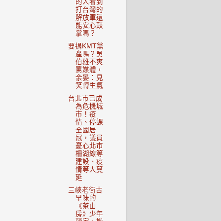
的人看到
打台灣的
解放軍還
能安心鼓
掌嗎？
要捐KMT黨
產嗎？吳
伯雄不爽
罵媒體，
余晏：見
笑轉生氣
台北市已成
為危機城
市！疫
情、停課
全國居
冠，議員
憂心北市
柵湖線等
建設、疫
情等大蔓
延
三峽老街古
早味的
《茶山
房》少年