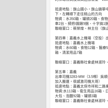
抵達地點：旗山國小，旗山鎮華中
下，左轉順下走往桃山的方向
物資：水350箱、罐頭20箱、食物
車2台、掃把/圓鍬9捆、十字搞1
聯絡窗口：蔡榮煌、林主任（旗
第四車：嘉義水上機場（空投）出車司機
抵達地點：嘉義水上機場
物資：水60箱、食物12箱、醫療
箱、清潔用品7箱
聯絡窗口：嘉義縣社會處林淑玲
第五車：嘉義
出車司機3283-MM（3.5噸）吳
加入搬運，很感激司機大哥）
抵達地點：嘉義太保市祥和二路
物資:水113箱、衛生用品16箱、
大包、泡麵92箱、罐頭3箱
聯絡窗口：嘉義縣社會處林淑玲