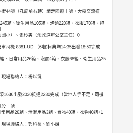
街44號（孔廟前右轉）請走國道十號，大樹交流道
245箱、衛生用品105箱、泡麵220箱、衣服170箱、拖
捆
山國小）、張玲美（余政道辦公室主任）0
 8381-UD （6噸)柯典均14:35出發18:50完成
5箱、日常用品26箱、泡麵4箱、衣服68箱、衛生用品35
、現場聯絡人：楊以筑
順榮1636出發2030抵達2230完成（當地人手不足，司機
東段一號
日常用品28箱、清潔用品3箱、食物49箱、衣物40箱+1
、現場聯絡人：郭科長、劉小姐