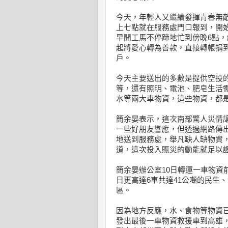
今天，年輕人又繼續發揮青春無
上七點就在服務處門口報到，開
早開工馬不停蹄地忙到傍晚6點
起將愛心轉為善款，直接轉帳捐
戶。
今天主要送出的多數是提供空投
等，還有照明、電池、肥皂生活
水等兩大車物資，這些物資，都
簡余晏表示，這次南部驚人災情
一些好朋友響應，但透過網路傳
地送到服務處，舉凡缺人缺物資，
道，這次投入賑災的動能就足以
簡余晏辦公室10日轉運一車物資前
日更高達6車共達41公噸的民生
區。
因為地方反應，水、食物等物資已
發出最後一車物資救援車到高雄