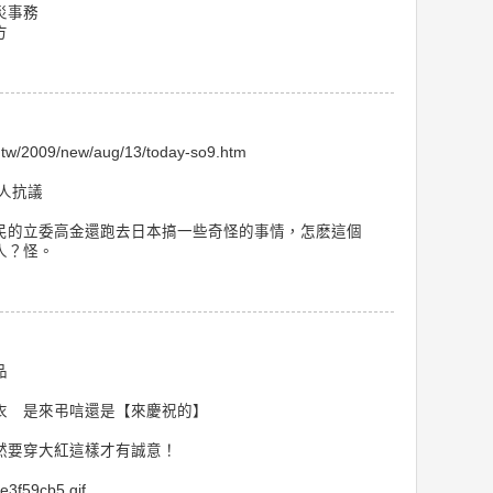
災事務
方
m.tw/2009/new/aug/13/today-so9.htm
人抗議
民的立委高金還跑去日本搞一些奇怪的事情，怎麽這個
人？怪。
品
衣 是來弔唁還是【來慶祝的】
然要穿大紅這樣才有誠意！
ae3f59cb5.gif