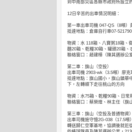
到中南部災區各縣市政府所設立
12日辛苦的出車情況明細：
第一車出車司機 047-QS（8噸）
抵達地點：倉庫自行車07-5217
物資：水 118箱、八寶粥18箱
麵20箱、乾糧30箱、罐頭20箱、
聯絡窗口：趙建樺（陳其邁辦公
第二車：旗山（空投）
出車司機 2903-wk（3.5噸）廖克
抵達地點：旗山國小，旗山鎮華中
下，左轉順下走往桃山的方向
物資：水75箱、乾糧90箱、日常用
聯絡窗口：蔡榮煌、林主任（旗
第三車：旗山（空投及普通物資
出車司機施守憶2G-038（17.5
轉送歸仁空軍基地，協調後就近
的棒球隊員及陳其邁辦公室，21