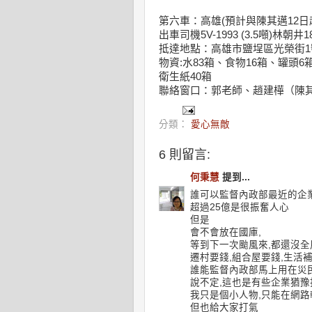
第六車：高雄(預計與陳其邁12日
出車司機5V-1993 (3.5噸)林朝井
抵達地點：高雄市鹽埕區光榮街1
物資:水83箱、食物16箱、罐頭6
衛生紙40箱
聯絡窗口：郭老師、趙建樺（陳
分類：
愛心無敵
6 則留言:
何秉慧
提到...
誰可以監督內政部最近的企
超過25億是很振奮人心
但是
會不會放在國庫,
等到下一次颱風來,都還沒全
遷村要錢,組合屋要錢,生活
誰能監督內政部馬上用在災民身
說不定,這也是有些企業猶豫捐
我只是個小人物,只能在網路
但也給大家打氣