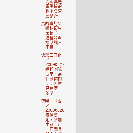
內閣真是
電腦撿的
也不會這
麼整齊
馬的真的又
選錯衛生
署長了，
這種冷血
談話讓人
不齒！
快樂三口組
／
20090827
達賴喇嘛
要來，為
什麼你們
叫叫叫意
見這麼
多？
快樂三口組
／
20090826
疫情蔓
延，參加
中國十月
一日閱兵