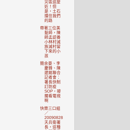
災區這麼
近！但
是，土石
擋住我們
的路
帶著三位美
髮師，陳
師孟認養
小林村滅
族滅村留
下來的小
孩
簡余晏、李
慶鋒、陳
建銘聯合
記者會：
署長快制
訂防疫
SOP，嘜
擱看電視
啊
快樂三口組
／
20090828
天兵衛署
長，這種