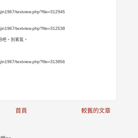
jin1967/textview.php?file=312945
jin1967/textview.php?file=312538
用吧。別客氣。
jin1967/textview.php?file=313856
首頁
較舊的文章