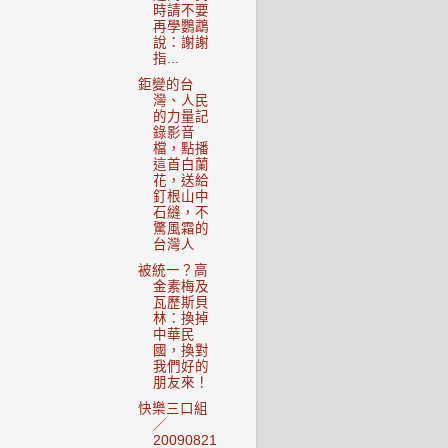
時請不要
再學鸚鵡
說：謝謝
指...
鉅變的台
灣、人民
的力量記
錄影音
檔，點播
這首白蘭
花，送給
釘根山中
石縫，不
驚風霜的
台灣人
被統一？高
金素梅及
瓦歷斯貝
林：換掉
中華民
國，換對
我們好的
朋友來！
快樂三口組
／
20090821