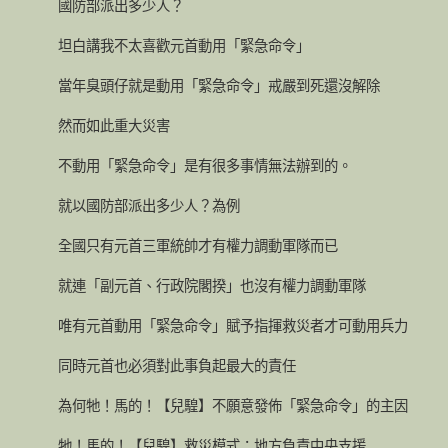
國防部派出多少人？
坦白講我不太喜歡元首動用「緊急命令」
當年臭頭仔就是動用「緊急命令」戒嚴到死還沒解除
然而如此重大災害
不動用「緊急命令」是有很多事情無法辦到的。
就以國防部派出多少人？為例
全國只有元首三軍統帥才有權力調動軍隊而已
就連「副元首、行政院閣揆」也沒有權力調動軍隊
唯有元首動用「緊急命令」賦予指揮救災者才可動用兵力
同時元首也必須對此事負起最大的責任
為何牠！馬的！【兒騜】不願意發佈「緊急命令」的主因
牠！馬的！【兒騜】救災模式：地方負責中央支援