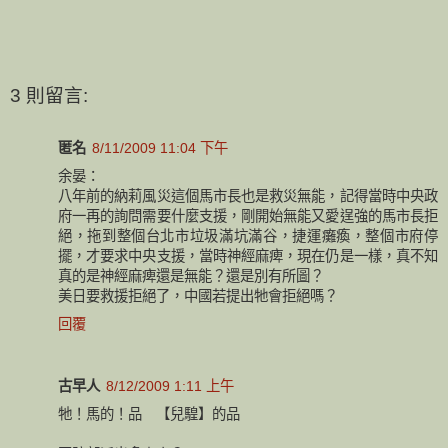
3 則留言:
匿名
8/11/2009 11:04 下午
余晏：
八年前的納莉風災這個馬市長也是救災無能，記得當時中央政
府一再的詢問需要什麼支援，剛開始無能又愛逞強的馬市長拒
絕，拖到整個台北市垃圾滿坑滿谷，捷運癱瘓，整個市府停
擺，才要求中央支援，當時神經麻痺，現在仍是一樣，真不知
真的是神經麻痺還是無能？還是別有所圖？
美日要救援拒絕了，中國若提出牠會拒絕嗎？
回覆
古早人
8/12/2009 1:11 上午
牠！馬的！品 【兒騜】的品