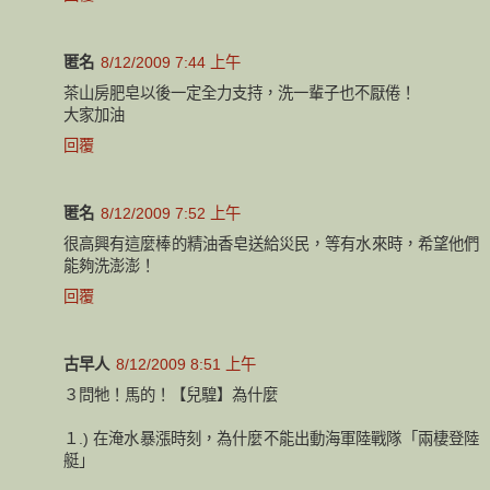
匿名
8/12/2009 7:44 上午
茶山房肥皂以後一定全力支持，洗一輩子也不厭倦！
大家加油
回覆
匿名
8/12/2009 7:52 上午
很高興有這麼棒的精油香皂送給災民，等有水來時，希望他們
能夠洗澎澎！
回覆
古早人
8/12/2009 8:51 上午
３問牠！馬的！【兒騜】為什麼
１.) 在淹水暴漲時刻，為什麼不能出動海軍陸戰隊「兩棲登陸
艇」