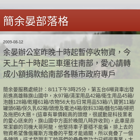
簡余晏部落格
2009-08-12
余晏辦公室昨晚十時起暫停收物資，今
天上午十時起三車運往南部，愛心請轉
成小額捐款給南部各縣市政府專戶
簡余晏服務處統計：8/11下午3時25分，第五台6噸貨車出發
前進高雄縣旗山國中，水97箱/清潔用品42箱/衛生用品45箱/
泡麵128箱/乾糧61箱/衣物56大包/日常用品53箱/八寶粥11箱/
罐頭6箱/保久乳62箱/頭燈及電池4箱/飲料33箱/麵包5箱/掃把
及拖把6大捆。(這車有單價較高的頭燈，很感動是科技業者
的愛心送來的，旗山國中方面於晚間八時許收到)，此車是非
常潔癖的司機大哥阿龍，他堅持車子要穩不能偏，排上去的
物資希望像俄羅斯方塊疊的平整才能過關，所以竟疊
了一個
多鐘頭，這才發現志工帥哥們的疊疊樂功力已經很專業，大