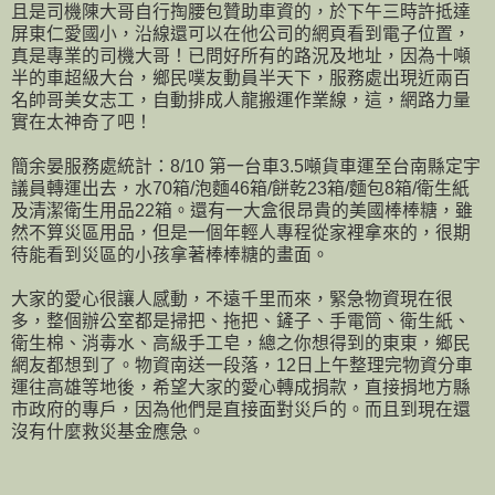
且是司機陳大哥自行掏腰包贊助車資的，於下午三時許抵達
屏東仁愛國小，沿線還可以在他公司的網頁看到電子位置，
真是專業的司機大哥！已問好所有的路況及地址，因為十噸
半的車超級大台，鄉民噗友動員半天下，服務處出現近兩百
名帥哥美女志工，自動排成人龍搬運作業線，這，網路力量
實在太神奇了吧！
簡余晏服務處統計：8/10 第一台車3.5噸貨車運至台南縣定宇
議員轉運出去，水70箱/泡麵46箱/餅乾23箱/麵包8箱/衛生紙
及清潔衛生用品22箱。還有一大盒很昂貴的美國棒棒糖，雖
然不算災區用品，但是一個年輕人專程從家裡拿來的，很期
待能看到災區的小孩拿著棒棒糖的畫面。
大家的愛心很讓人感動，不遠千里而來，緊急物資現在很
多，整個辦公室都是掃把、拖把、鏟子、手電筒、衛生紙、
衛生棉、消毒水、高級手工皂，總之你想得到的東東，鄉民
網友都想到了。物資南送一段落，12日上午整理完物資分車
運往高雄等地後，希望大家的愛心轉成捐款，直接捐地方縣
市政府的專戶，因為他們是直接面對災戶的。而且到現在還
沒有什麼救災基金應急。