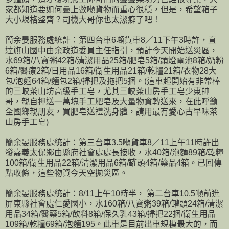
家都知道要如何疊上數噸貨物而重心很穩，但是，希望箱子
大小規格整齊？司機大哥你也太潔癖了吧！
簡余晏服務處統計：第四台車6噸貨車8／11下午3時許，直
達旗山國中由余政道委員主任指引，預計今天開始送災區，
水69箱/八寶粥42箱/清潔用品25箱/肥皂5箱/頭燈電池8箱/奶粉
6箱/醫療2箱/日用品16箱/衛生用品21箱/乾糧21箱/衣物28大
包/泡麵64箱/麵包2箱/掃把及拖把5捆。(這車起開始有非常棒
的三峽茶山坊高級手工皂，尤其三峽茶山房手工皂少東帥
哥，親自押送一萬塊手工肥皂及大量物資轉送來，在此呼籲
全國鄉親朋友，買肥皂送禮洗身體，請用最有愛心古早味茶
山房手工皂)
簡余晏服務處統計：第三台車3.5噸貨車8／11上午11時許出
發嘉義太保鄉由縣府社會處處長接收，水40箱/泡麵89箱/乾糧
100箱/衛生用品22箱/清潔用品6箱/罐頭4箱/藥品4箱。已回傳
點收條，這些物資今天空拋災區。
簡余晏服務處統計：8/11上午10時半， 第二台車10.5噸前進
屏東縣社會處仁愛國小，水160箱/八寶粥39箱/罐頭24箱/清潔
用品34箱/醫藥5箱/飲料8箱/保久乳43箱/掃把22捆/衛生用品
109箱/乾糧69箱/泡麵195。此車是目前出車規模最大的，而