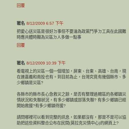
回覆
匿名
8/12/2009 6:57 下午
把愛心送災區是很好ㄉ事但不要淪為政黨鬥爭ㄉ工具在此國難
時應共體時艱為災區ㄉ人多做一點事
回覆
匿名
8/12/2009 10:39 下午
看電視上的災區一個一個增加，屏東、台東、高雄、台南，現
在連嘉義和南投也有。到目前為止，台灣究竟有幾個縣市、多
少鄉鎮是災區?
各縣市的縣市長心急救災之餘，是否有整理過轄區的各鄉鎮災
情狀況和失聯狀況，有多少鄉鎮或部落失聯? 有多少鄉鎮已經
開始救援?有多少鄉鎮待援?
請問哪裡可以看到完整的訊息，如果都沒有，那是不是可以協
助把這些資料整合公布在民間(莫拉克災情中心)的網頁上?