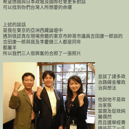
希望透過與日本政壇及國際社會更多對話
可以找到你們台灣人所想要的命運
上述的談話
是我在東京的亞洲西藏論壇中
遇到很認真在現場旁聽的東京市帥哥市議員吉田康一郎說的
吉田康一郎與我及李慶鋒三人都是同年
都屬羊
所以我們三人很興奮的合照了一張照片
並談了諸多政
治路線金權政
治與想法
他說他不是政
治家族
當選及從政純
屬偶然
而且選舉經費
總共花了一千