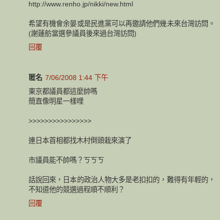
http://www.renho.jp/nikki/new.html
希望有機會余晏或是民進黨可以再邀請他們幾未來台灣訪問。
(謝蓮舫當選參議員後來過台灣訪問)
回覆
匿名
7/06/2008 1:44 下午
東京都議員都這麼帥嗎
簡直像明星一樣哩
>>>>>>>>>>>>>>>>
連日本首相都找木村倒頭栽來演了
市議員能不帥嗎？ㄎㄎㄎ
話說回來，日本的政治人物大多是老扣扣的，難得有年輕的，
不知道他的競選過程順不順利？
回覆