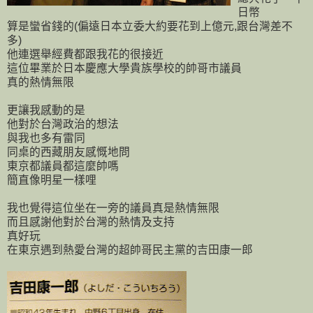
日幣
算是蠻省錢的(偏遠日本立委大約要花到上億元,跟台灣差不
多)
他連選舉經費都跟我花的很接近
這位畢業於日本慶應大學貴族學校的帥哥市議員
真的熱情無限
更讓我感動的是
他對於台灣政治的想法
與我也多有雷同
同桌的西藏朋友感慨地問
東京都議員都這麼帥嗎
簡直像明星一樣哩
我也覺得這位坐在一旁的議員真是熱情無限
而且感謝他對於台灣的熱情及支持
真好玩
在東京遇到熱愛台灣的超帥哥民主黨的吉田康一郎