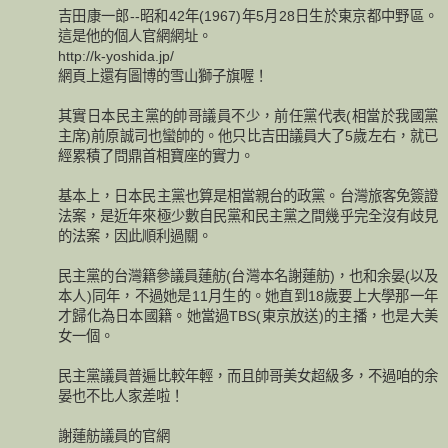
吉田康一郎--昭和42年(1967)年5月28日生於東京都中野區。
這是他的個人官網網址。
http://k-yoshida.jp/
網頁上還有圖博的雪山獅子旗喔！
其實日本民主黨的帥哥議員不少，前任黨代表(相當於我國黨
主席)前原誠司也蠻帥的。他只比吉田議員大了5歲左右，就已
經累積了問鼎首相寶座的實力。
基本上，日本民主黨也算是相當親台的政黨。台灣旅客免簽證
法案，是近年來極少數自民黨和民主黨之間幾乎完全沒有歧見
的法案，因此順利過關。
民主黨的台灣籍參議員蓮舫(台灣本名謝蓮舫)，也和余晏(以及
本人)同年，不過她是11月生的。她直到18歲要上大學那一年
才歸化為日本國籍。她當過TBS(東京放送)的主播，也是大美
女一個。
民主黨議員普遍比較年輕，而且帥哥美女超級多，不過咱的余
晏也不比人家差啦！
謝蓮舫議員的官網