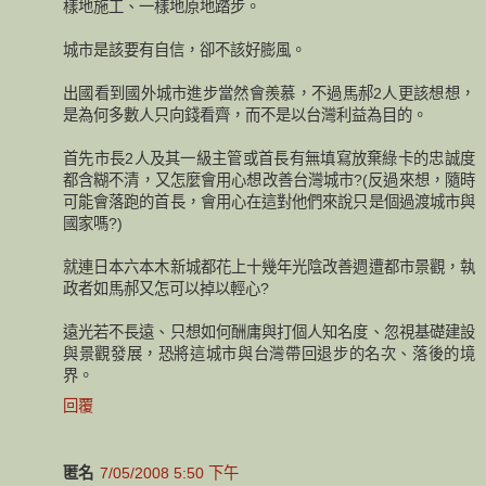
樣地施工、一樣地原地踏步。
城市是該要有自信，卻不該好膨風。
出國看到國外城市進步當然會羨慕，不過馬郝2人更該想想，
是為何多數人只向錢看齊，而不是以台灣利益為目的。
首先市長2人及其一級主管或首長有無填寫放棄綠卡的忠誠度
都含糊不清，又怎麼會用心想改善台灣城市?(反過來想，隨時
可能會落跑的首長，會用心在這對他們來說只是個過渡城市與
國家嗎?)
就連日本六本木新城都花上十幾年光陰改善週遭都市景觀，執
政者如馬郝又怎可以掉以輕心?
遠光若不長遠、只想如何酬庸與打個人知名度、忽視基礎建設
與景觀發展，恐將這城市與台灣帶回退步的名次、落後的境
界。
回覆
匿名
7/05/2008 5:50 下午