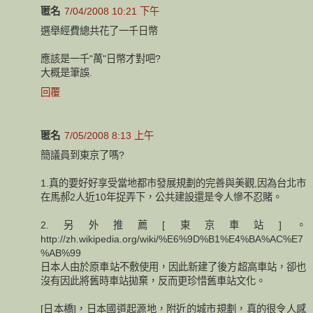
匿名
7/04/2008 10:21 下午
選舉經費總共花了一千日幣
應該是一千"萬"日幣才對吧?
大概是筆誤.
回覆
匿名
7/05/2008 8:13 上午
簡議員到東京了嗎?
1.真的要好好享受當地都市發展規劃的完善與美觀,因為台北市
在馬郝2人近10年捉弄下，公共建設還是令人慘不忍賭。
2.另外推薦[東京車站]。
http://zh.wikipedia.org/wiki/%E6%9D%B1%E4%BA%AC%E7
%AB%99
日本人由於原車站不敷使用，因此新建了後方超高車站，卻也
沒有因此將舊時車站拋棄，反而更珍惜舊車站文化。
[日本橋]，日本國道起源地，附近的城市規劃，真的很令人感