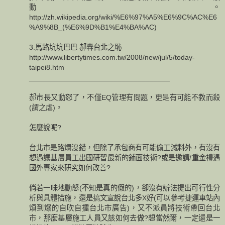
動。
http://zh.wikipedia.org/wiki/%E6%97%A5%E6%9C%AC%E6
%A9%8B_(%E6%9D%B1%E4%BA%AC)
3.馬路坑坑巴巴 郝轟台北之恥
http://www.libertytimes.com.tw/2008/new/jul/5/today-
taipei8.htm
___________________________________
郝市長又動怒了，不僅EQ管理有問題，更是有可能不教而殺
(謂之虐)。
怎麼說呢?
台北市是路爛沒錯，但除了承包商有可能偷工減料外，有沒有
想過讓基層員工出國研習最新的鋪面技術?或是邀請/重金禮遇
國外專家來研究如何改善?
倘若一味地動怒(不知是真的假的)，卻沒有辦法提出可行性分
析與具體措施，還是搞文宣說台北多X好(可以參考捷運車站內
煩到爆的自吹自擂台北市廣告)，又不派員將技術帶回台北
市，那麼基層施工人員又該如何去做?想當然爾，一定還是一