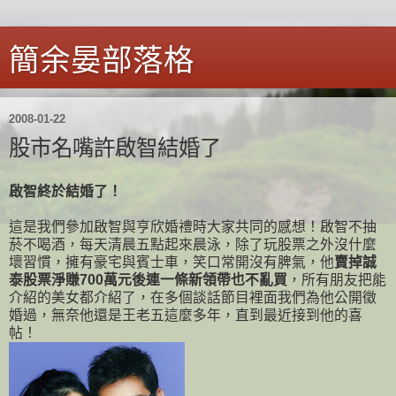
簡余晏部落格
2008-01-22
股市名嘴許啟智結婚了
啟智終於結婚了！
這是我們參加啟智與亨欣婚禮時大家共同的感想！啟智不抽
菸不喝酒，每天清晨五點起來晨泳，除了玩股票之外沒什麼
壞習慣，擁有豪宅與賓士車，笑口常開沒有脾氣，他
賣掉誠
泰股票淨賺700萬元後連一條新領帶也不亂買
，所有朋友把能
介紹的美女都介紹了，在多個談話節目裡面我們為他公開徵
婚過，無奈他還是王老五這麼多年，直到最近接到他的喜
帖！