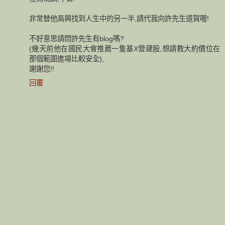
非常替他高興找到人生中的另一半,請代我向許先生道賀喔!
不好意思請問許先生有blog嗎?
(幾天前他在國民大會推薦一隻基X營建股,想請教大約價位在
那個範圍進場比較安全),
謝謝您!!
回覆