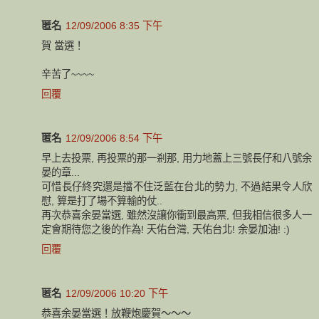
匿名
12/09/2006 8:35 下午
賀 當選！
辛苦了~~~~
回覆
匿名
12/09/2006 8:54 下午
早上去投票, 再投票的那一剎那, 用力地蓋上三號長仔和八號余
晏的章...
可惜長仔終究還是擋不住泛藍在台北的勢力, 不過結果令人欣
慰, 算是打了場不算輸的仗..
再次恭喜余晏當選, 雖然沒讓你衝到最高票, 但我相信很多人一
定會期待您之後的作為! 天佑台灣, 天佑台北! 余晏加油! :)
回覆
匿名
12/09/2006 10:20 下午
恭喜余晏當選！放鞭炮慶賀～～～