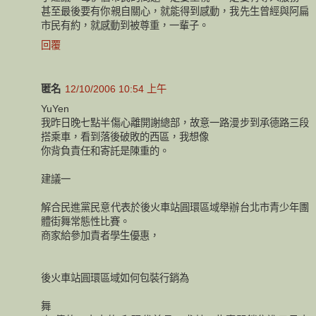
甚至最後要有你親自關心，就能得到感動，我先生曾經與阿扁
市民有約，就感動到被尊重，一輩子。
回覆
匿名
12/10/2006 10:54 上午
YuYen
我昨日晚七點半傷心離開謝總部，故意一路漫步到承德路三段
搭乘車，看到落後破敗的西區，我想像
你背負責任和寄託是陳重的。
建議一
解合民進黨民意代表於後火車站圓環區域舉辦台北市青少年團
體街舞常態性比賽。
商家給參加責者學生優惠，
後火車站圓環區域如何包裝行銷為
舞