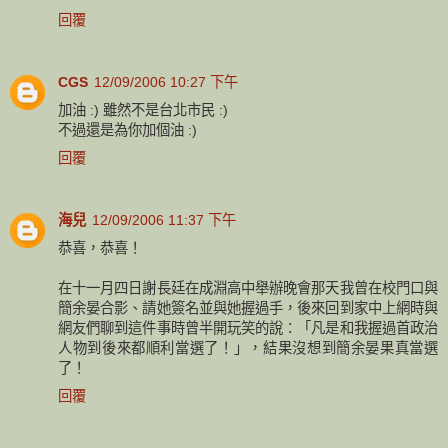
回覆
CGS
12/09/2006 10:27 下午
加油 :) 雖然不是台北市民 :)
不過還是為你加個油 :)
回覆
海兒
12/09/2006 11:37 下午
恭喜，恭喜！
在十一月四日謝長廷在成淵高中舉辦晚會那天我曾在校門口與
簡余晏合影、請她簽名並與她握過手，後來回到家中上網時與
網友們聊到這件事時曾半開玩笑的說：「凡是和我握過首政治
人物到後來都順利當選了！」，結果沒想到簡余晏果真當選
了！
回覆