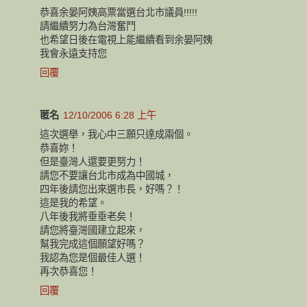
恭喜余晏阿姨高票當選台北市議員!!!!!
請繼續努力為台灣奮鬥
也希望日後在電視上能繼續看到余晏阿姨
我會永遠支持您
回覆
匿名
12/10/2006 6:28 上午
這次選舉，我心中三願只達成兩個。
恭喜妳！
但是臺灣人還要更努力！
請您不要讓台北市成為中國城，
四年後請您出來選市長，好嗎？！
這是我的希望。
八年後我將垂垂老矣！
請您將臺灣國建立起來，
幫我完成這個願望好嗎？
我認為您是個最佳人選！
再次恭喜您！
回覆