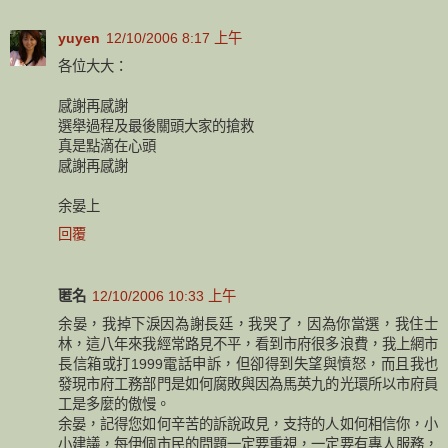
yuyen
12/10/2006 8:17 上午
各位大大：
感謝再感謝
選舉過程及最後關頭大家的搶救
真是點滴在心頭
感謝再感謝
余晏上
回覆
匿名
12/10/2006 10:33 上午
余晏，我掉下淚因為謝長廷，我哭了，因為你當選，我住士
林，這八年來我經常路見不平，看到市府很多浪費，我上網市
長信箱或打1999電話申訴，但卻得到失望與憤怒，而且我也
發現市府工務部門是如何腐敗與因為馬英九的光環所以市府員
工是多麼的傲慢。
余晏，記得您如何辛苦的訴說政見，支持的人如何相信你，小
小建議，每伊個市民的問題一定要重視，一定要有專人服務，