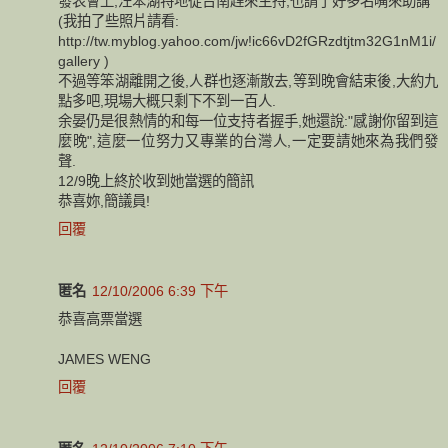
發表會上,汪笨湖特地從台南趕來主持,也請了好多名嘴來助講
(我拍了些照片請看:
http://tw.myblog.yahoo.com/jw!ic66vD2fGRzdtjtm32G1nM1i/
gallery )
不過等笨湖離開之後,人群也逐漸散去,等到晚會結束後,大約九
點多吧,現場大概只剩下不到一百人.
余晏仍是很熱情的和每一位支持者握手,她還說:"感謝你留到這
麼晚",這麼一位努力又專業的台灣人,一定要請她來為我們發
聲.
12/9晚上終於收到她當選的簡訊
恭喜妳,簡議員!
回覆
匿名
12/10/2006 6:39 下午
恭喜高票當選
JAMES WENG
回覆