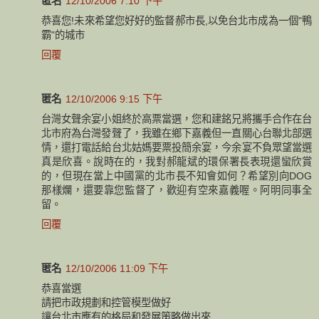
匿名
12/10/2006 7:10 下午
恭喜您!未來希望您好好的監督郝市長,以免台北市成為一個"鴨
霸"的城市
回覆
匿名
12/10/2006 9:15 下午
台灣女聲余宴小姐終於高票當選，您和建銘兄將攜手合作在台
北市府為台灣發聲了，我雖在鄉下嘉義但一直關心台聯北部選
情，還打電話給台北姑媽要票投簡余宴，今余宴不負眾望當選
真是欣喜。說時在的，我對郝龍斌的環保署長表現還蠻欣賞
的，但現在當上中國黨的北市長不知會如何？希望別向DOG
那樣爛，還要靠您監督了，歡迎有空來嘉義喔。阿明同事全
留。
回覆
匿名
12/10/2006 11:09 下午
恭喜當選
請把市政規劃和控管模型做好
讓台北市應有的格局和發展策略做出來