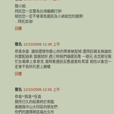
簡小姐:
拜託您一定要為台灣繼續打拼!
相信您一定不會辜負選民及小弟給您的選票!
...拜託加油!
回覆
匿名
12/10/2006 12:48 上午
恭喜余晏..選前還替你擔心你的票會被配掉.還拜託親友無論如
何要配過來.當選就好.週三時我們倆還答應 ㄧ德兄.去您那兒幫
忙在戰車上拿麥克.當時看選民反應感覺有希望.相信以後您一
定會不負所托更上層樓.
回覆
匿名
12/10/2006 12:56 上午
恭喜**賀喜**狂喜
期待已久的結果終於來臨
謝謝我中山大同區的朋友們
你們的選擇將造福台北市