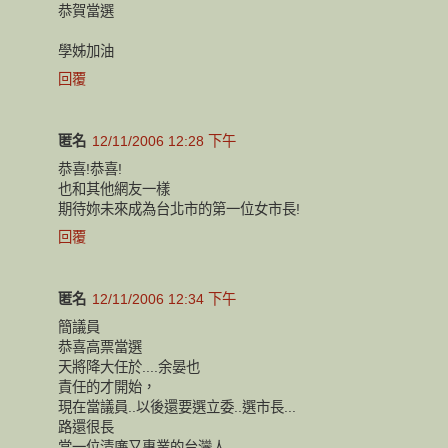
恭賀當選
學姊加油
回覆
匿名
12/11/2006 12:28 下午
恭喜!恭喜!
也和其他網友一樣
期待妳未來成為台北市的第一位女市長!
回覆
匿名
12/11/2006 12:34 下午
簡議員
恭喜高票當選
天將降大任於....余晏也
責任的才開始，
現在當議員..以後還要選立委..選市長...
路還很長
當一位清廉又專業的台灣人