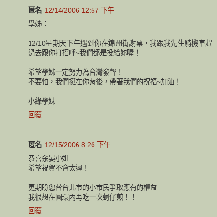
匿名
12/14/2006 12:57 下午
學姊：
12/10星期天下午遇到你在錦州街謝票，我跟我先生騎機車趕
過去跟你打招呼~我們都是投給妳喔！
希望學姊一定努力為台灣發聲！
不要怕，我們挺在你背後，帶著我們的祝福~加油！
小綠學妹
回覆
匿名
12/15/2006 8:26 下午
恭喜余晏小姐
希望祝賀不會太遲！
更期盼您替台北市的小市民爭取應有的權益
我很想在圓環內再吃一次蚵仔煎！！
回覆