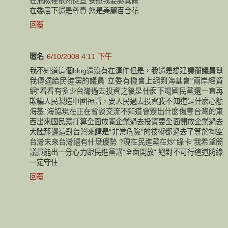
在危險裡依然挺直 安慰我要認真做
在委屈下還是尊貴 您是美麗百合花
回覆
匿名
6/10/2008 4:11 下午
我不知道這個blog還沒有在運作但是，我還是想建議簡議員幫
我傳達給民進黨的議員ˋ立委有機會上網到海基會"兩岸經貿
網"看看有多少台灣過去投資之後是什麼下場國民黨還一直再
欺騙人民製造中國神話，要人民過去投資我不知道是什麼心態
海基ˋ海協現在正在會談交流不知道會簽出什麼傷害台灣的東
西出來國民黨打算全面放寬企業過去投資要全面開放企業過去
大陸那邊這對台灣來講是"非常危險"的技術都過去了等於掏空
台灣未來台灣還有什麼優勢 ?現在民進黨在炒"綠卡"我希望簡
議員能出一分心力跟民進黨講"全面開放" 絕對不可行這道防線
一定守住
回覆