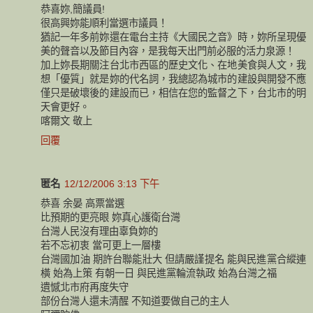
恭喜妳,簡議員!
很高興妳能順利當選市議員！
猶記一年多前妳還在電台主持《大國民之音》時，妳所呈現優
美的聲音以及節目內容，是我每天出門前必服的活力泉源！
加上妳長期關注台北市西區的歷史文化、在地美食與人文，我
想「優質」就是妳的代名詞，我總認為城市的建設與開發不應
僅只是破壞後的建設而已，相信在您的監督之下，台北市的明
天會更好。
喀爾文 敬上
回覆
匿名
12/12/2006 3:13 下午
恭喜 余晏 高票當選
比預期的更亮眼 妳真心護衛台灣
台灣人民沒有理由辜負妳的
若不忘初衷 當可更上一層樓
台灣國加油 期許台聯能壯大 但請嚴謹提名 能與民進黨合縱連
橫 始為上策 有朝一日 與民進黨輪流執政 始為台灣之福
遺憾北市府再度失守
部份台灣人還未清醒 不知道要做自己的主人