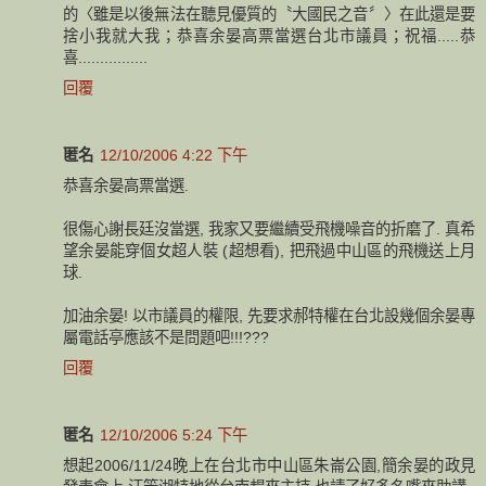
的〈雖是以後無法在聽見優質的〝大國民之音〞〉在此還是要
捨小我就大我；恭喜余晏高票當選台北市議員；祝福.....恭
喜................
回覆
匿名
12/10/2006 4:22 下午
恭喜余晏高票當選.
很傷心謝長廷沒當選, 我家又要繼續受飛機噪音的折磨了. 真希
望余晏能穿個女超人裝 (超想看), 把飛過中山區的飛機送上月
球.
加油余晏! 以市議員的權限, 先要求郝特權在台北設幾個余晏專
屬電話亭應該不是問題吧!!!???
回覆
匿名
12/10/2006 5:24 下午
想起2006/11/24晚上在台北市中山區朱崙公園,簡余晏的政見