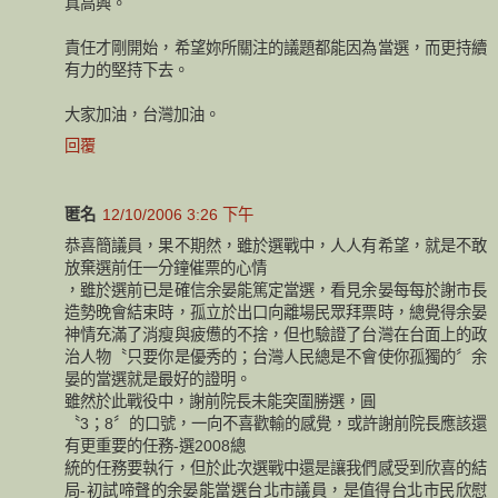
真高興。
責任才剛開始，希望妳所關注的議題都能因為當選，而更持續
有力的堅持下去。
大家加油，台灣加油。
回覆
匿名
12/10/2006 3:26 下午
恭喜簡議員，果不期然，雖於選戰中，人人有希望，就是不敢
放棄選前任一分鐘催票的心情
，雖於選前已是確信余晏能篤定當選，看見余晏每每於謝市長
造勢晚會結束時，孤立於出口向離場民眾拜票時，總覺得余晏
神情充滿了消瘦與疲憊的不捨，但也驗證了台灣在台面上的政
治人物〝只要你是優秀的；台灣人民總是不會使你孤獨的〞余
晏的當選就是最好的證明。
雖然於此戰役中，謝前院長未能突圍勝選，圓
〝3；8〞的口號，一向不喜歡輸的感覺，或許謝前院長應該還
有更重要的任務-選2008總
統的任務要執行，但於此次選戰中還是讓我們感受到欣喜的結
局-初試啼聲的余晏能當選台北市議員，是值得台北市民欣慰