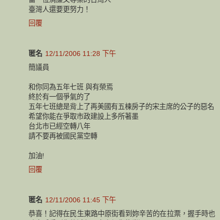
臺灣人還要更努力！
回覆
匿名
12/11/2006 11:28 下午
簡議員
和你同為五年七班 與有榮焉
終於有一個爭氣的了
五年七班總是背上了再美國有五棟房子的宋主席的公子的惡名
希望你能在爭取市政建設上多所著墨
台北市已經空轉八年
請不要再被國民黨空轉
加油!
回覆
匿名
12/11/2006 11:45 下午
恭喜！記得在民生東路中原街看到妳辛苦的在拉票，握手時也