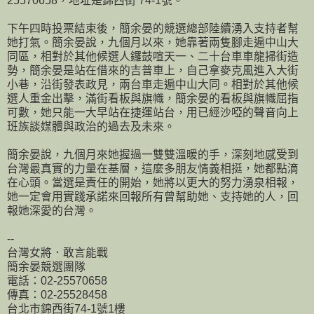
25570658，地址是錦西街 74-1號。
下午四時投票結束後，簡余晏的競選總部陸續湧入支持者幫
她打氣。簡余晏說，九個月以來，她靠著兩隻腳走遍中山大
同區，相對於其他候選人鑼鼓喧天一、二十台車車龍掃街造
勢，簡余晏是站在借來的吉普車上，自己拿麥克風進入大街
小巷，沿街發表政見，兩台車走遍中山大同。相對於其他候
選人重金出擊，滿街看板與旗幟，簡余晏的看板與旗幟屈指
可數，她只能一大早站在捷運站台，用已經沙啞的聲音向上
班族談媒體與政治的過去及未來。
簡余晏說，九個月來她握過一雙雙溫暖的手，深刻地感受到
台灣最真實的力量在基層，這麼多朋友情義相挺，她都點滴
在心頭。當選是責任的開始，她將以更大的努力湧泉相報，
她一定會用實踐承諾來回報所有曾幫助她、支持她的人，回
報她深愛的台灣。
--
台灣女將．敢言能戰
簡余晏競選團隊
電話：02-25570658
傳真：02-25528458
台北市錦西街74-1號1樓