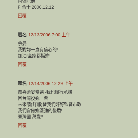
阿彌陀佛
F 合十 2006.12.12
回覆
匿名
12/13/2006 7:00 上午
余晏
我對妳一直有信心的!
加油!全家都挺妳!
回覆
匿名
12/14/2006 12:29 上午
恭喜余晏當選~我也履行承諾
回台灣投妳一票
未來請(釘郝)替我們好好監督市政
我們會做妳堅強的後盾!
臺灣國 萬歲!!
回覆