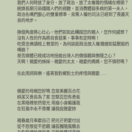
我們人何時放了身分、放了政治、放了太複雜的情緒在裡頭？
統媒長期污染踐踏人們的視聽，並消費體弱多病的第一夫人。
政治名嘴們狠心的雙重標準、背棄人權的司法已經到了喪盡天
良的地步。
換個角度將心比心，他們若如此糟蹋您的親人，您作何感想？
沒有人性的作為將自食惡果，事事有定時啊！
吃齋念佛讀經上教堂的，為何談起政治放入複雜總如猛獸般的
嘴臉？
是否媒體已經成功地扭曲台灣人的價值觀與惻隱之心？
天啊！親愛的姊妹、親愛的太太、親愛的媽媽，您不憤怒嗎？
在此用詞與樂，遙寄我對鄉對土的疼惜與關愛......
親愛的母親您好嗎 您是美麗百合花
純潔又善良為了家 您堅忍您有勇氣
在黑暗裡依然發光 用瘦小身軀護我
在狂風中永不畏懼 讓我說聲愛妳
親春歲月奉獻自己 把光芒把愛付出
從不怨恨從不悲觀 讓孤獨隨風飄去