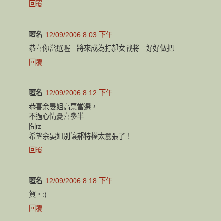
回覆
匿名
12/09/2006 8:03 下午
恭喜你當選喔 將來成為打郝女戰將 好好做把
回覆
匿名
12/09/2006 8:12 下午
恭喜余晏姐高票當選，
不過心情憂喜參半
囧rz
希望余晏姐別讓郝特權太囂張了！
回覆
匿名
12/09/2006 8:18 下午
賀。:)
回覆