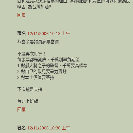
就也是讓我決定投票的理由, 為妳加油!!也希望妳可以持續為民
喉舌, 為台灣加油!!
回覆
匿名
12/11/2006 10:13 上午
恭喜余晏議員高票當選
不過再次盯寧！
每張票都是期許，千萬別辜負期望
1.對郝大將之子的監督，千萬要高標準
2.對自己的政見要盡力實踐
3.對本土價值要堅持
下次還是支持
台北上班族
回覆
匿名
12/11/2006 10:30 上午