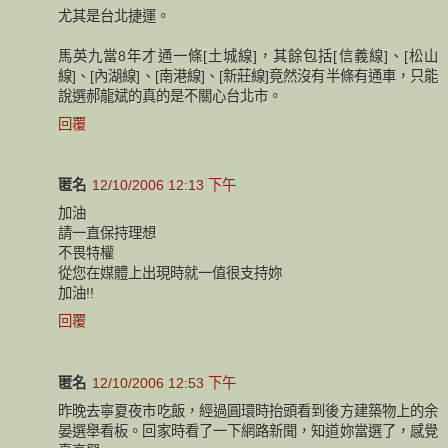
尤其是台北捷運。
馬英九當8年才通一條[土城線]，其餘包括[信義線]、[松山
線]、[內湖線]、[南港線]、[新莊線]竟然沒有半條有通車，只能
說選郝龍斌的真的是不關心台北市。
回覆
匿名
12/10/2006 12:13 下午
加油
請一直保持理想
不畏特權
從您在媒體上出現時就一值很支持妳
加油!!
回覆
匿名
12/10/2006 12:53 下午
昨晚去寧夏夜市吃飯，經過圓環時抬頭看到後方建築物上的余
晏選舉看板。回家時看了一下網路新聞，知道妳當選了，感覺