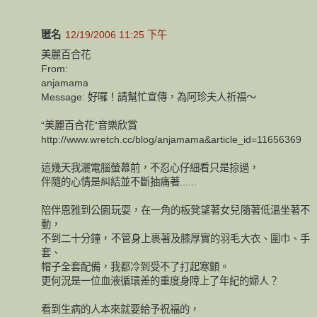
匿名
12/19/2006 11:25 下午
美麗百合花
From:
anjamama
Message: 好囉！請幫忙宣傳，為阿珍夫人祈福～
“美麗百合花”音樂欣賞
http://www.wretch.cc/blog/anjamama&article_id=11656369
這幾天我灑電腦螢幕前，不忍心仔細看只是掠過，
伴隨的心情是糾結並不斷抽痛著......
陪伴恩雅到公園玩耍，在一角的板凳望著女兒隨著低溫坐著不
動，
不到二十分鐘，不管身上裹著及膝厚實的羽毛大衣、圍巾、手
套、
帽子全套配備，我都冷到受不了打起寒顫。
更何況是一位血液循環差的重度身障上了年紀的婦人？
看到生病的人本來就要給予祝福的，