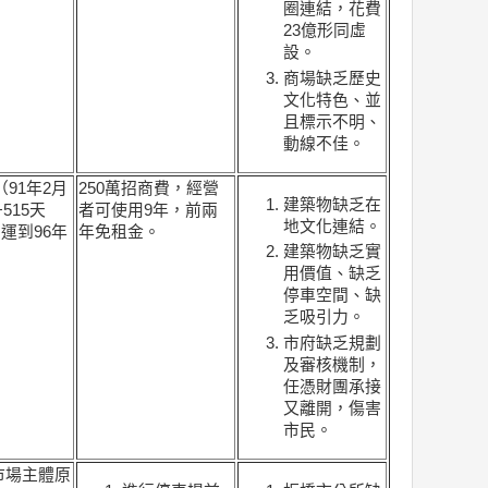
圈連結，花費
23億形同虛
設。
商場缺乏歷史
文化特色、並
且標示不明、
動線不佳。
（91年2月
250萬招商費，經營
建築物缺乏在
515天
者可使用9年，前兩
地文化連結。
營運到96年
年免租金。
建築物缺乏實
用價值、缺乏
停車空間、缺
乏吸引力。
市府缺乏規劃
及審核機制，
任憑財團承接
又離開，傷害
市民。
市場主體原