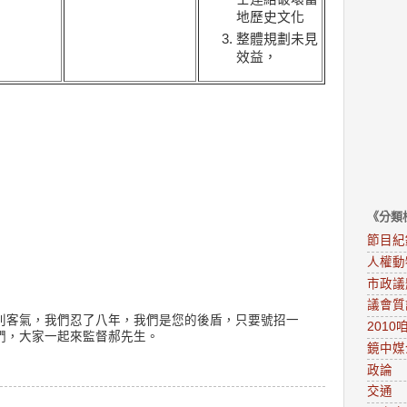
地歷史文化
整體規劃未見
效益，
《分類
節目紀
人權動
市政議
議會質
別客氣，我們忍了八年，我們是您的後盾，只要號招一
201
們，大家一起來監督郝先生。
鏡中媒
政論
交通