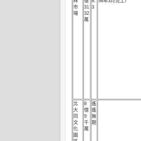
林
億
8.
98年3月完工）
市
31
3
場
32
萬
北
8
遙
大
億
遙
同
9
無
文
千
期
化
萬
園