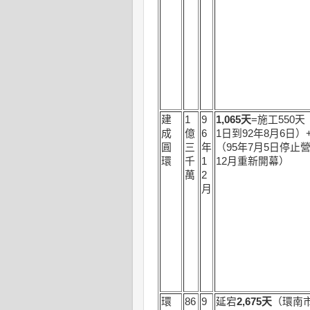
建
1
9
1,065
天
=施工550天
成
億
6
1日到92年8月6日）+
圓
三
年
（95年7月5日停止
環
千
1
12月重新開幕）
萬
2
月
環
86
9
延宕
2,675
天
（環南