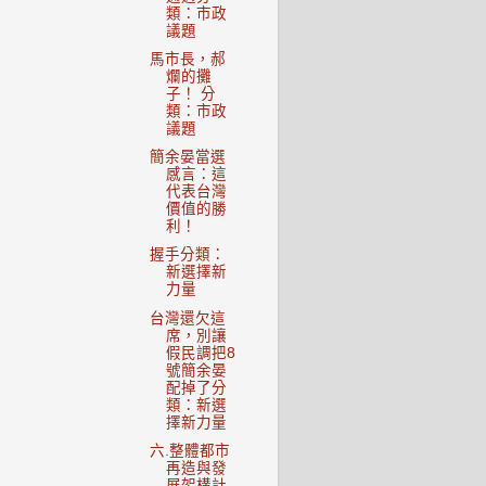
類：市政
議題
馬市長，郝
爛的攤
子！ 分
類：市政
議題
簡余晏當選
感言：這
代表台灣
價值的勝
利！
握手分類：
新選擇新
力量
台灣還欠這
席，別讓
假民調把8
號簡余晏
配掉了分
類：新選
擇新力量
六.整體都市
再造與發
展架構計