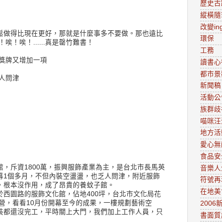
歷史古
縱橫隨
改變in
鬆做得比現在更好，那就是什麼事多不要做。那也遠比
環保
唉！唉！......真是罄竹難書！
工務
 獎牌又增加一項
讀書心
都市景
人問津
新聞稿
活動公
族群歧
喵咪汪
地方活
愛心無
食品安
，斥資1800萬，振興服飾產業為主，是台北市長馬英
音樂人
幕1個多月，不但內裝空盪盪，也乏人問津，附近服飾
符號再
，根本沒作用，成了昂貴的養蚊子館。
在地美
於西園路的服飾文化館，佔地400坪，台北市文化局花
經營，看看10月份開幕至今的成果，一樓規劃藝術空
2006
裝都還沒完工，平時關上大門，我們加上工作人員，只
書面質