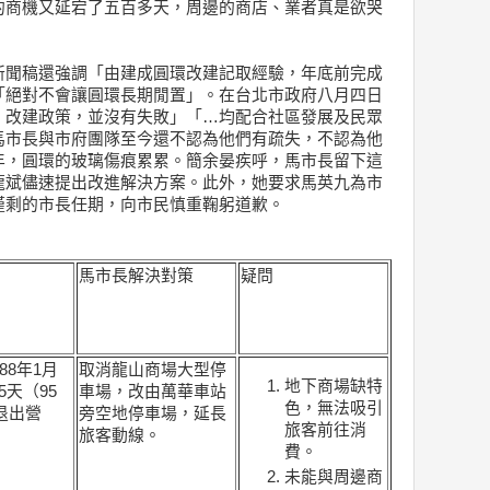
的商機又延宕了五百多天，周邊的商店、業者真是欲哭
新聞稿還強調「由建成圓環改建記取經驗，年底前完成
「絕對不會讓圓環長期閒置」。在台北市政府八月四日
、改建政策，並沒有失敗」「…均配合社區發展及民眾
馬市長與市府團隊至今還不認為他們有疏失，不認為他
年，圓環的玻璃傷痕累累。簡余晏疾呼，馬市長留下這
龍斌儘速提出改進解決方案。此外，她要求馬英九為市
僅剩的市長任期，向市民慎重鞠躬道歉。
馬市長解決對策
疑問
88年1月
取消龍山商場大型停
地下商場缺特
55天（95
車場，改由萬華車站
色，無法吸引
退出營
旁空地停車場
，延長
旅客前往消
旅客動線。
費。
未能與周邊商