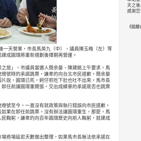
天之後
感謝您
《追蹤
/2)最後一天營業，市長馬英九（中）、議員陳玉梅（左）等
諾建成圓環將重新規劃後擇期再營運。
業之旅」，市議員當選人簡余晏、陳建銘上午要求，馬
熄燈號時的承諾跳票，謙卑的向台北市民道歉。簡余晏
圖片說，圓環已死，蚵仔煎吃下肚也吐不出來，馬市長
，卸任前讓圓環重開張，交出成績單的承諾是否也跳票
熄燈號至今，一直沒有就政策與執行錯誤向市民道歉。
長如果在卸任前跳票，沒有辦法讓圓環重生，那麼，馬
人民鞠躬，謙卑的向百年圓環歷史向前人鞠躬，就建成
市場商場延宕天數做出整理，如果馬市長無法依承諾在