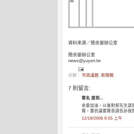
區
資料來源／簡余晏辦公室
簡余晏辦公室
news@yuyen.tw
分類：
市政議題
,
新聞稿
7 則留言:
匿名 提到...
余晏加油，以後對郝先生請
聲，要抗議要聲音請告訴我
12/18/2006 8:55 上午