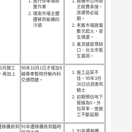
進行停車場前
板橋市公所缺
置作業
乏經費承接，
改建勢必延
環南市場主體
期。
遷移到板橋四
汴頭
老舊市場跳電
數次起火，安
全堪慮。
禽流感疫情缺
口、台北市衛
生漏洞。
10月開工
95年10月1日才增加9
施工品質不
，再加上
線專車暫時抒解內科
佳。95年3月
交通問題。
26日坑洞害死
騎士
初期預估地下
管線為0，外
包草率，使施
工不斷延期
遷移攤商到
91年遷移攤商到臨時
91年遷移攤