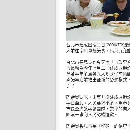
台北市建成圓環二日(2006/7
人前往享用傳統美食，馬英九允
台北市長馬英九今天辦「市政畢
市長應為今年七月二日建成圓環
拿著半年前馬英九大啖蚵仔煎的
承諾年底前推出全新的營運模式
了？
簡余晏要求，馬英九從建成圓環
事已至此，人民要求不多，馬市
市長至少該率領團隊，謙卑的向
圓環一事向人民認錯道歉。
簡余晏將馬市長「整頓」的傳統