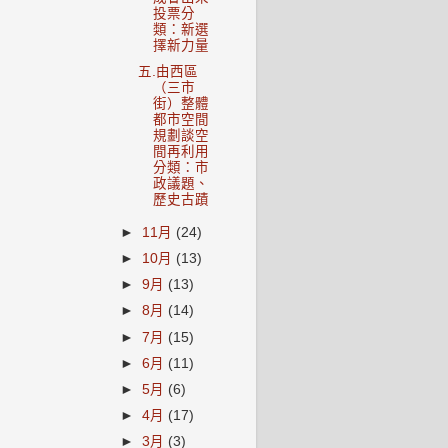
投票分
類：新選
擇新力量
五.由西區
（三市
街）整體
都市空間
規劃談空
間再利用
分類：市
政議題、
歷史古蹟
►
11月
(24)
►
10月
(13)
►
9月
(13)
►
8月
(14)
►
7月
(15)
►
6月
(11)
►
5月
(6)
►
4月
(17)
►
3月
(3)