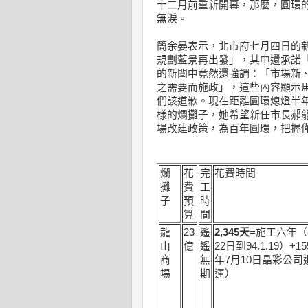
十二月前重新開幕，那麼，圓環
無淚。
簡余晏表示，北市府七月四日的
規劃藍景再出發」，其中還承諾
的新聞中竟然還強調：「市場新
之需要而施政」，這些內容顯示
們該道歉。現在距離圓環熄燈半
樣的爛攤子，她希望新任市長郝
場改建政策，為百年圓環，把握
爛
花
完
花費時間
攤
費
工
子
預
時
算
間
龍
23
遙
2,345
天
=施工六年（
山
億
遙
22日到94.1.19）+1
商
無
年7月10日晶彩公司
場
期
運）