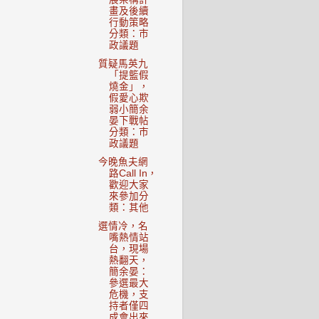
畫及後續
行動策略
分類：市
政議題
質疑馬英九
「提籃假
燒金」，
假愛心欺
弱小簡余
晏下戰帖
分類：市
政議題
今晚魚夫網
路Call In，
歡迎大家
來參加分
類：其他
選情冷，名
嘴熱情站
台，現場
熱翻天，
簡余晏：
參選最大
危機，支
持者僅四
成會出來