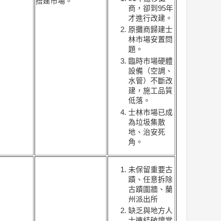
搭建市場。
商，卻到95年
才進行改建。
原攤商歸建士
林市場安置問
題。
臨時市場硬體
設備（空調、
水管）不斷改
建，施工品質
低落。
士林市場已成
為垃圾集散
地、治安死
角。
未保留重要古
蹟、任意拆除
古蹟圍牆、蘭
州派出所
缺乏與地方人
士連結破壞當