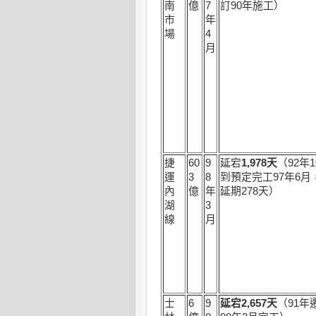
南
億
7
訂90年施工）
市
年
場
4
月
捷
60
9
延宕
1,978
天
（92年
運
3
8
到預定完工97年6月
內
億
年
延期278天）
湖
3
線
月
士
6
9
延宕
2,657
天
（91年