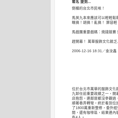
匿名 提到...
倒楣的台北市民唉！
馬英九本來應該可以輕輕鬆
瞎搞！胡搞！亂搞！ 罪惡輕！
馬戲團重要戲碼：焼錢競賽
趕開幕！ 萬華服飾文化館乏
2006-12-16 18:31／金汝鑫
位於台北市萬華的服飾文化館
九卸任前重要政績之一，開
店抱怨，連鄰居都沒參觀過
順著巷弄轉彎，終於看到位
了1800萬重新整修，委外
間，還有咖啡區，結果連內
有4人。