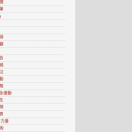
蹟
筆
g
得
觀
告
視
汪
動
敵
全運動
生
現
食
新力量
詢