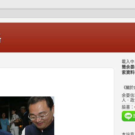
格
載入中.
簡余晏
索資料
《關於
余晏信
人．政
臉書：
本站意