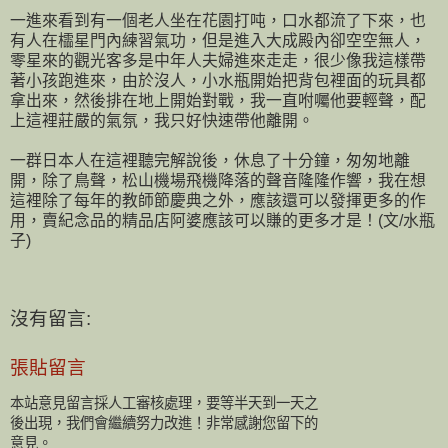
一進來看到有一個老人坐在花園打吨，口水都流了下來，也
有人在櫺星門內練習氣功，但是進入大成殿內卻空空無人，
零星來的觀光客多是中年人夫婦進來走走，很少像我這樣帶
著小孩跑進來，由於沒人，小水瓶開始把背包裡面的玩具都
拿出來，然後排在地上開始對戰，我一直咐囑他要輕聲，配
上這裡莊嚴的氣氛，我只好快速帶他離開。
一群日本人在這裡聽完解說後，休息了十分鐘，匆匆地離
開，除了鳥聲，松山機場飛機降落的聲音隆隆作響，我在想
這裡除了每年的教師節慶典之外，應該還可以發揮更多的作
用，賣紀念品的精品店阿婆應該可以賺的更多才是！(文/水瓶
子)
沒有留言:
張貼留言
本站意見留言採人工審核處理，要等半天到一天之
後出現，我們會繼續努力改進！非常感謝您留下的
意見。