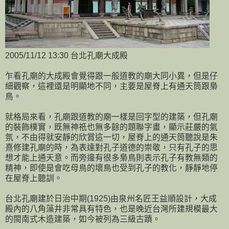
2005/11/12 13:30 台北孔廟大成殿
乍看孔廟的大成殿會覺得跟一般道教的廟大同小異，但是仔
細觀察，這裡還是明顯地不同，主要是屋脊上有通天筒跟梟
鳥。
就格局來看，孔廟跟道教的廟一樣是回字型的建築，但孔廟
的裝飾樸實，既無神祇也無多餘的題聯字畫，顯示莊嚴的氣
氛，不由得就安靜的欣賞這一切，屋脊上的通天筒聽說是朱
熹修建孔廟的時，為表達對孔子道德的崇敬，只有孔子的思
想才能上通天意。而旁邊有很多梟鳥則表示孔子有教無類的
精神，即使是會吃母鳥的壞鳥也受到孔子的教化，靜靜地停
在屋脊上聽訓。
台北孔廟建於日治中期(1925)由泉州名匠王益順設計，大成
殿內的八角藻井非常具有特色，也是晚近台灣所建規模最大
的閩南式木造建築，如今被列為三級古蹟。