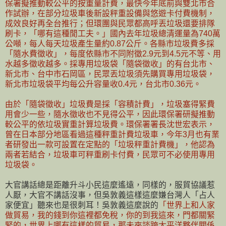
保署擬推動較公平的按重量計費，最快今年底前與雙北市合
作試辦，在部分垃圾車後新設秤重設備與悠遊卡付費機制，
成效良好再全台推行；但環團與民眾都高呼丟垃圾還要排隊
刷卡，「哪有這種閒工夫。」國內去年垃圾總清運量為740萬
公噸，每人每天垃圾產生量約0.87公斤。各縣市垃圾費多採
「隨水費徵收」，每度依縣市不同附徵2.9元到4.5元不等、用
水越多徵收越多。採專用垃圾袋「隨袋徵收」的有台北市、
新北市、台中市石岡區，民眾丟垃圾須先購買專用垃圾袋，
新北市垃圾袋平均每公升容量收0.4元，台北市0.36元。
由於「隨袋徵收」垃圾費是採「容積計費」，垃圾塞得緊費
用會少一些，隨水徵收也不見得公平，因此環保署研擬推動
較公平的依垃圾實重計算垃圾費。環保署署長沈世宏表示，
曾在日本部分地區看過這種秤重計費垃圾車，今年3月也有業
者研發出一款可設置在定點的「垃圾秤重計費機」，他認為
兩者若結合，垃圾車可秤重刷卡付費，民眾可不必使用專用
垃圾袋。
大官講話總是距離升斗小民這麼遙遠，同樣的，服貿協議惹
人厭，大官不講話沒事，但吳敦義這樣這麼嫌台灣人「占人
家便宜」聽來也是很刺耳！吳敦義這麼說的
「世界上和人家
做貿易，我的錢到你這裡都免稅，你的到我這來，門都關緊
緊的，世界上哪有這樣的貿易，那未來談跨太平洋夥伴關係