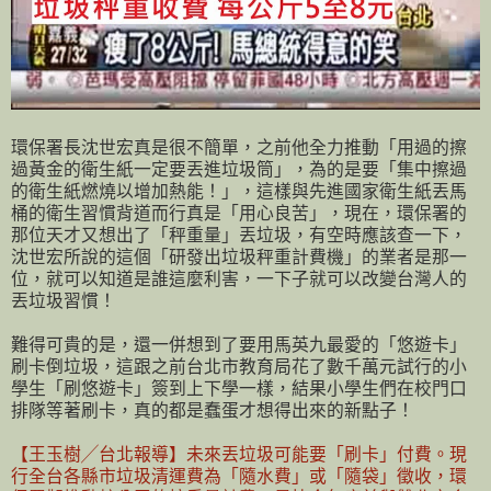
環保署長沈世宏真是很不簡單，之前他全力推動「用過的擦
過黃金的衛生紙一定要丟進垃圾筒」，為的是要「集中擦過
的衛生紙燃燒以增加熱能！」，這樣與先進國家衛生紙丟馬
桶的衛生習慣背道而行真是「用心良苦」，現在，環保署的
那位天才又想出了「秤重量」丟垃圾，有空時應該查一下，
沈世宏所說的這個「研發出垃圾秤重計費機」的業者是那一
位，就可以知道是誰這麼利害，一下子就可以改變台灣人的
丟垃圾習慣！
難得可貴的是，還一併想到了要用馬英九最愛的「悠遊卡」
刷卡倒垃圾，這跟之前台北市教育局花了數千萬元試行的小
學生「刷悠遊卡」簽到上下學一樣，結果小學生們在校門口
排隊等著刷卡，真的都是蠢蛋才想得出來的新點子！
【王玉樹╱台北報導】未來丟垃圾可能要「刷卡」付費。現
行全台各縣市垃圾清運費為「隨水費」或「隨袋」徵收，環