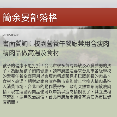
簡余晏部落格
2012-03-08
書面質詢：校園營養午餐應禁用含瘦肉
精肉品做高湯及食材
孩子的健康不能打折！台北市很多氣喘過敏及心臟體弱的孩
子，為顧及孩子們的健康，請市府盡速要求台北市各級學校
的營養午餐全面禁用以含瘦肉精或萊克多巴胺飼養的肉品丶
食材丶高湯。相對於南台灣各縣市宣佈禁止含瘦肉精肉品進
入消費市場，台北市的動作慢得多。政府突然宣布開放瘦肉
精，現在連國內肉品也可以申請以瘦肉精飼養了，其立法程
序紊亂，毫無政治誠信，台北市府及市議會有責任為市民健
康把關。