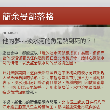
簡余晏部落格
2011-04-21
他的夢~~淡水河的魚是熱到死的？！
座談會中，郝龍斌以
「我的淡水河夢想成真」為題，侃侃而
談他從環保署長任內起到擔任臺北市長迄今，始終心繫淡水
河的情懷，以及整治淡水河的願景與藍圖。
針對媒體詢問，這兩天新店溪靠近中正橋段的淡水河域出現
大量魚群暴斃的情形，新北市抱怨臺北市打撈不力。郝龍斌
表示，淡水河因河川整治得非常好，魚種的數目和數量都增
加。最近因為天氣變熱，河川水位降低，水中溶氧量降低，
造成魚群缺氧
致死。
不過，新北市的環保局調查發現，
北市衛工處16日進行八里
汙水廠五股至八里主幹管施工，關掉新店溪北市境內的古