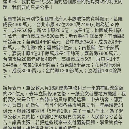
達95%，我們這一代必須面對這個嚴重的拖垮財政的制度問
題，我們要的只是公平！
各縣市議員分別從各縣市政府人事處取得的資料顯示，基隆
成長4300萬元，台北市原 47億2884萬7490元增為近53億
元，成長5.6億；新北市原26.6億，成長4億；桃園成長1億6
千萬元；新竹市成長4500萬元；新竹縣4千餘萬元；宜蘭縣6
千餘萬元；苗栗縣4千餘萬元；台中市原34億，成長2億8千
餘萬元；彰化縣2億；雲林縣1億餘元；南投縣1億1千餘萬
元；嘉義市原4億3千餘萬成長4千餘萬；嘉義縣7800萬元；
台南市原28億元成長4億元；高雄市成長5億；屏東原14億
2448萬，成長1億4千餘萬；台東縣5千萬元；花蓮縣原6億
多，成長8000萬元；金門縣1300餘萬元；澎湖縣1300餘萬
元。
議員表示，軍公教人員18趴優惠存款利息一年的補貼總金額
約781億元，去年立院修法之後，一紙公文就要地方攤錢，我
們要的只是公平，各縣市議員應拒絕這種「中央請客、卻要
地方買單」的做法，而且全國各縣市利息支出一年暴增近34
億元，與銓敘部宣稱「5年省1億」差了十萬八千里，為了綁
軍公教人員的樁，卻讓地方政府負債累累，人民慘兮兮苦苦
苦。議員主張，若把這些錢拿來支付弱勢團體，學童營養午
餐的費用，相信更能贏得人民的肯定。