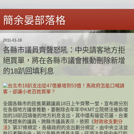
簡余晏部落格
2011-01-18
各縣市議員齊聲怒吼：中央請客地方拒
絕買單，將在各縣市議會推動刪除新增
的18趴回填利息
全國各縣市的民進黨籍議員18日上午齊聚一堂，宣布將分別
在各個地方議會推動，要刪除去年年中KMT立院修法後新增
加的18趴回填後的地方利息支出，其中還有遠從花蓮、台東
等地趕來的議員，跨縣市議員表示，依照《
財政收支劃分
法
》第37條規定，各級政府的支出劃分規定，由中央立法並
執行者歸中央，所以各縣市議員主張，這項法令是中央訂的