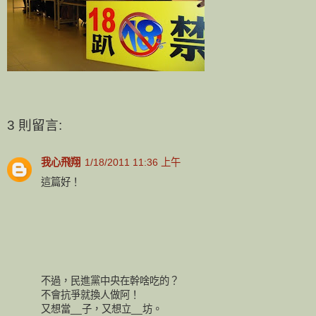
3 則留言:
我心飛翔
1/18/2011 11:36 上午
這篇好！
不過，民進黨中央在幹啥吃的？
不會抗爭就換人做阿！
又想當__子，又想立__坊。