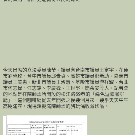
今天出席的立法委員陳瑩、議員有台南市議員王定宇、花蓮
市劉曉玫、台中市議員邱素貞、高雄市議員鄭新助、嘉義市
議員王美惠、新北市議員王淑慧、基隆市議員游祥耀、台北
市何志偉、江志銘、李慶鋒、王世堅、簡余晏等人。記者會
的地點是在陳師孟所開設的松江路69巷的「綠色逗陣咖啡
廳」，這個咖啡廳從去年開張之後幾個月來，幾乎天天中午
高朋滿座，現場還擺滿陳師孟的豬玩偶收藏珍品。