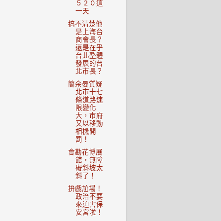
５２０這
一天
搞不清楚他
是上海台
商會長？
還是在乎
台北整體
發展的台
北市長？
簡余晏質疑
北市十七
條道路速
限變化
大，市府
又以移動
相機開
罰！
會勘花博展
館，無障
礙斜坡太
斜了！
拚戲尬場！
政治不要
來迫害保
安宮啦！