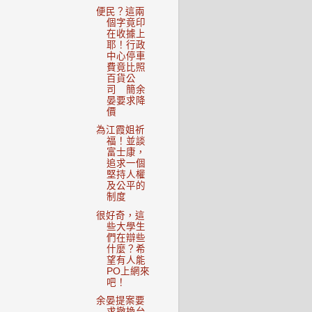
便民？這兩
個字竟印
在收據上
耶！行政
中心停車
費竟比照
百貨公
司 簡余
晏要求降
價
為江霞姐祈
福！並談
富士康，
追求一個
堅持人權
及公平的
制度
很好奇，這
些大學生
們在辯些
什麼？希
望有人能
PO上網來
吧！
余晏提案要
求撤換台