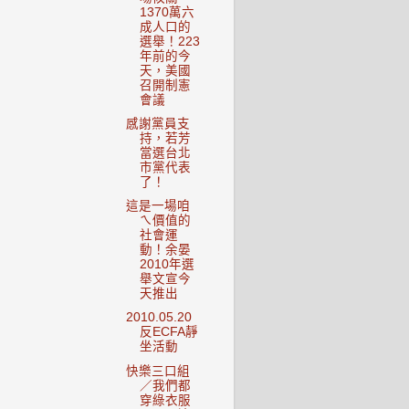
1370萬六
成人口的
選舉！223
年前的今
天，美國
召開制憲
會議
感謝黨員支
持，若芳
當選台北
市黨代表
了！
這是一場咱
ㄟ價值的
社會運
動！余晏
2010年選
舉文宣今
天推出
2010.05.20
反ECFA靜
坐活動
快樂三口組
／我們都
穿綠衣服