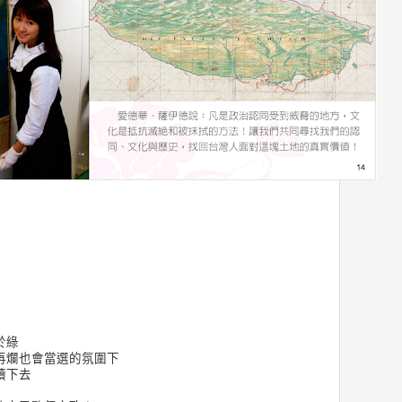
』
於綠
再爛也會當選的氛圍下
續下去