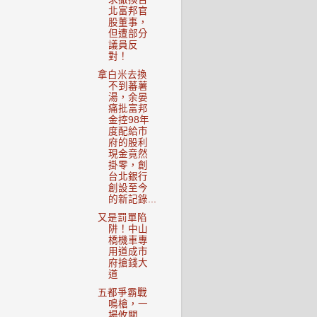
北富邦官
股董事，
但遭部分
議員反
對！
拿白米去換
不到蕃薯
湯，余晏
痛批富邦
金控98年
度配給市
府的股利
現金竟然
掛零，創
台北銀行
創設至今
的新記錄...
又是罰單陷
阱！中山
橋機車專
用道成市
府搶錢大
道
五都爭霸戰
鳴槍，一
場攸關