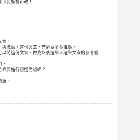
北市民監督市政！
文宣，
，與激動，這份文宣，有必要多多推廣，
可以將這份文宣，做為以後選舉人選舉文宣的參考範
力，
時候要進行初選民調呢？
初選。