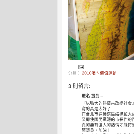
分類：
2010咱ㄟ價值運動
3 則留言:
匿名 提到...
『以強大的熱情來改變社會
寫的真是太好了…
在台北市這種選民結構藍大
又即使國民黨籍的市長作的
真的要有強大的熱情才能持
簡議員，加油！