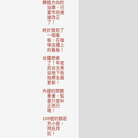
轉錯方向的
站牌，已
要市府速
速改正
了！
終於借到了
一個看
板，在咖
啡店樓上
的看板！
台鐵想通
了！年底
前台北車
站地下街
指標全面
更新！
內捷的問題
重重，監
委只是糾
正而已
嗎！
109號的顏若
芳小姐，
拜託拜
託！