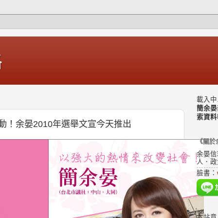
格
載入中.
簡余晏
索資料
！余晏2010年選舉文宣今天推出
《關於
余晏信
人．政
臉書：
本站意