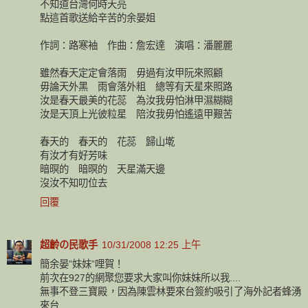
不知道台灣何時天亮
點這首歌送給辛苦的余晏姐
作詞：路寒袖 作曲：詹宏達 演唱：潘麗麗
雖然春天定定會落雨 毋過有汝甲阮來照顧
毋論天外黑 雨會落外粗 總等有天星來照路
汝是春天最美的花蕊 為汝我毋怕淋甲濕糊糊
汝是天頂上光彼粒星 陪汝我毋怕遙遠甲艱苦
春天的 春天的 花蕊 歸山墘
有汝才有好芳味
暗暝的 暗暝的 天星滿天邊
沒汝不知叨位去
回覆
超齡の民歌手
10/31/2008 12:25 上午
簡余晏”妹妹”哩賀！
前次在927的網聚您要求大家叫你妹妹所以我....
無事不登三寶殿，因為陳雲林要來台簽約吸引了海外記者蜂湧
來台