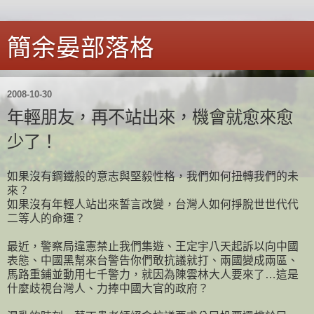
簡余晏部落格
2008-10-30
年輕朋友，再不站出來，機會就愈來愈
少了！
如果沒有鋼鐵般的意志與堅毅性格，我們如何扭轉我們的未
來？
如果沒有年輕人站出來誓言改變，台灣人如何掙脫世世代代
二等人的命運？
最近，警察局違憲禁止我們集遊、王定宇八天起訴以向中國
表態、中國黑幫來台警告你們敢抗議就打、兩國變成兩區、
馬路重鋪並動用七千警力，就因為陳雲林大人要來了…這是
什麼歧視台灣人、力捧中國大官的政府？