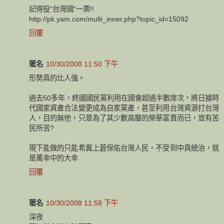
記得投"台灣國"一票!!
http://pk.yam.com/multi_inner.php?topic_id=15092
回覆
匿名
10/30/2008 11:50 下午
形勢真的比人強。
過去50多年，終國國民黨利用在國會超過半數席次，將日據時
代國家資產合法變更成為自家黨產，甚至利用台灣資源打台灣
人，目的無他，只是為了其少數高層的榮華富貴而已，豈有苦
民所苦?
現下能做的只能希冀上蒼保佑台灣人民，不受到中貢統治，就
是萬幸中的大幸
回覆
匿名
10/30/2008 11:58 下午
深夜