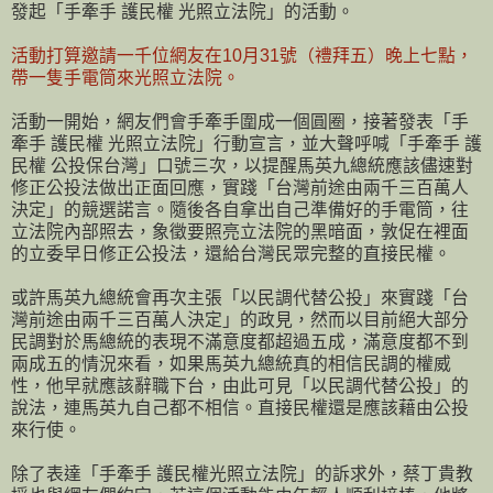
發起「手牽手 護民權 光照立法院」的活動。
活動打算邀請一千位網友在10月31號（禮拜五）晚上七點，
帶一隻手電筒來光照立法院。
活動一開始，網友們會手牽手圍成一個圓圈，接著發表「手
牽手 護民權 光照立法院」行動宣言，並大聲呼喊「手牽手 護
民權 公投保台灣」口號三次，以提醒馬英九總統應該儘速對
修正公投法做出正面回應，實踐「台灣前途由兩千三百萬人
決定」的競選諾言。隨後各自拿出自己準備好的手電筒，往
立法院內部照去，象徵要照亮立法院的黑暗面，敦促在裡面
的立委早日修正公投法，還給台灣民眾完整的直接民權。
或許馬英九總統會再次主張「以民調代替公投」來實踐「台
灣前途由兩千三百萬人決定」的政見，然而以目前絕大部分
民調對於馬總統的表現不滿意度都超過五成，滿意度都不到
兩成五的情況來看，如果馬英九總統真的相信民調的權威
性，他早就應該辭職下台，由此可見「以民調代替公投」的
說法，連馬英九自己都不相信。直接民權還是應該藉由公投
來行使。
除了表達「手牽手 護民權光照立法院」的訴求外，蔡丁貴教