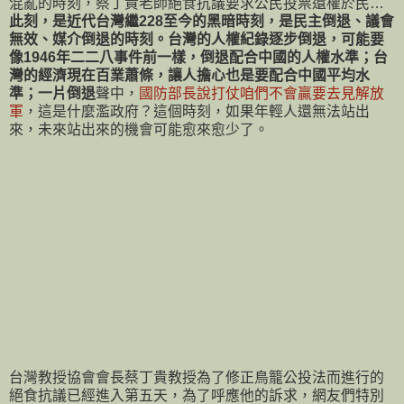
混亂的時刻，蔡丁貴老師絕食抗議要求公民投票還權於民…
此刻，是近代台灣繼228至今的黑暗時刻，是民主倒退、議會
無效、媒介倒退的時刻。台灣的人權紀錄逐步倒退，可能要
像1946年二二八事件前一樣，倒退配合中國的人權水準；台
灣的經濟現在百業蕭條，讓人擔心也是要配合中國平均水
準；一片倒退
聲中，
國防部長說打仗咱們不會贏要去見解放
軍
，這是什麼濫政府？這個時刻，如果年輕人還無法站出
來，未來站出來的機會可能愈來愈少了。
台灣教授協會會長蔡丁貴教授為了修正鳥籠公投法而進行的
絕食抗議已經進入第五天，為了呼應他的訴求，網友們特別