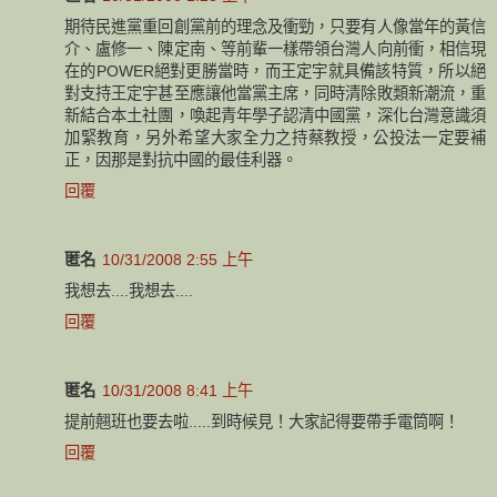
期待民進黨重回創黨前的理念及衝勁，只要有人像當年的黃信
介、盧修一、陳定南、等前輩一樣帶領台灣人向前衝，相信現
在的POWER絕對更勝當時，而王定宇就具備該特質，所以絕
對支持王定宇甚至應讓他當黨主席，同時清除敗類新潮流，重
新結合本土社團，喚起青年學子認清中國黨，深化台灣意識須
加緊教育，另外希望大家全力之持蔡教授，公投法一定要補
正，因那是對抗中國的最佳利器。
回覆
匿名
10/31/2008 2:55 上午
我想去....我想去....
回覆
匿名
10/31/2008 8:41 上午
提前翹班也要去啦.....到時候見！大家記得要帶手電筒啊！
回覆