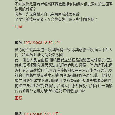
不知道您是否有考慮將阿貴教授絕食抗議的訊息通知這些國際
媒體記者呢？
我想，光靠台灣人自己在國內喊成果有效
至少告訴這些記者，在台灣有幾百萬人對中國不爽？
回覆
匿名
10/31/2008 12:50 上午
檢方的立場與黑道一致,與馬桶一致,亦與惡警一致,均以中華人
民共和國為上級!可謂公然叛國!
此一侵害人民自由權,侵犯民代立法權及踐踏國家尊嚴之枉法
裁判,已觸犯刑法違反憲法,必須追訴到底.即便一時追訴不能,仍
須列具清單建檔列管,俟政權移轉回復民主憲政後再行究訴,以
符合正義轉型落實基本人權.再者,依據紐倫堡原則,此一侵犯人
權之國際犯罪並不得因職務上之行為而阻卻違法或減免刑責,
仍須依法起訴審判並執行.台灣人民應共同努力剷除此一竊禍
台台並賣台之暴力恐怖組織,將它們遣返中國!
回覆
匿名
10/31/2008 1:23 上午