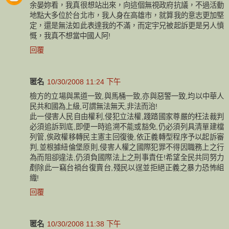
余晏妳看，我真很想站出來，向這個無視政府抗議，不過活動
地點大多位於台北市，我人身在高雄市，就算我的意志更加堅
定，還是無法如此表達我的不滿，而定宇兄被起訴更是另人憤
慨，我真不想當中國人阿!
回覆
匿名
10/30/2008 11:24 下午
檢方的立場與黑道一致,與馬桶一致,亦與惡警一致,均以中華人
民共和國為上級,可謂無法無天,非法而治!
此一侵害人民自由權利,侵犯立法權,踐踏國家尊嚴的枉法裁判
必須追訴到底,即便一時追溯不能或豁免,仍必須列具清單建檔
列管,俟政權移轉民主憲主回復後,依正義轉型程序予以起訴審
判,並根據紐倫堡原則,侵害人權之國際犯罪不得因職務上之行
為而阻卻違法,仍須負國際法上之刑事責任!希望全民共同努力
剷除此一竊台禍台復賣台,殘民以逞並拒絕正義之暴力恐怖組
織!
回覆
匿名
10/30/2008 11:38 下午