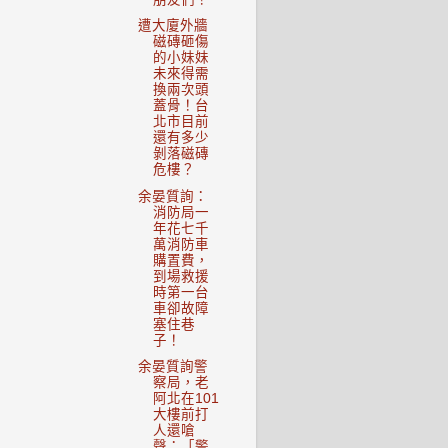
遭大廈外牆
磁磚砸傷
的小妹妹
未來得需
換兩次頭
蓋骨！台
北市目前
還有多少
剝落磁磚
危樓？
余晏質詢：
消防局一
年花七千
萬消防車
購置費，
到場救援
時第一台
車卻故障
塞住巷
子！
余晏質詢警
察局，老
阿北在101
大樓前打
人還嗆
聲：「警