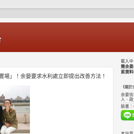
格
載入中.
簡余晏
索資料
置場」！余晏要求水利處立即提出改善方法！
《關於
余晏信
人．政
臉書：
本站意