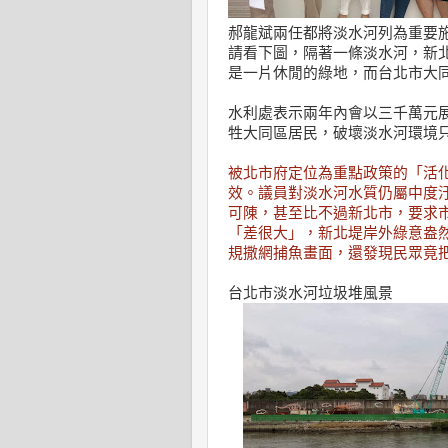
郝龍斌兩任都將淡水河列為重要
請看下圖，隔著一條淡水河，新
是一片休閒的綠地，而台北市大
水利處表示兩年內會以三千萬元
牲大同區居民，破壞淡水河環境
被北市府定位為重點政策的「活
效。議員對淡水河水質仍屬中度
可陳，甚至比不過新北市，要求
「差很大」，新北堤岸外綠意盎
規撒網捕魚畫面，還發現民眾竟
台北市淡水河垃圾堆風景