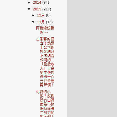
►
2014
(94)
▼
2013
(217)
►
12月
(8)
▼
11月
(13)
阿扁總統種
的~~
占乘客的便
宜！悠遊
卡公司的
押金利息
不該列為
公司的
「盈餘收
入」！余
晏主張悠
遊卡一百
元押金應
再降價！
可愛的小
熊！感謝
所有山裡
面為小熊
保育而長
年努力的
朋友們！