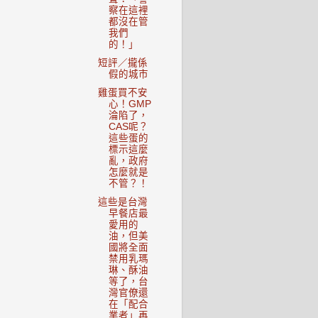
察在這裡
都沒在管
我們
的！」
短評／攏係
假的城市
雞蛋買不安
心！GMP
淪陷了，
CAS呢？
這些蛋的
標示這麼
亂，政府
怎麼就是
不管？！
這些是台灣
早餐店最
愛用的
油，但美
國將全面
禁用乳瑪
琳、酥油
等了，台
灣官僚還
在「配合
業者」再