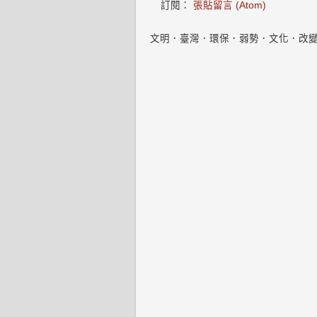
訂閱：
張貼留言 (Atom)
文明．臺灣．環保．弱勢．文化．改變i