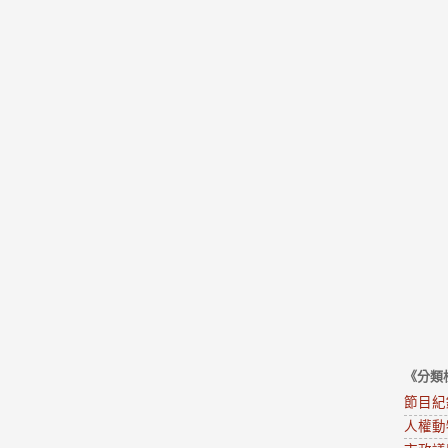
《分類
節目紀
人權動