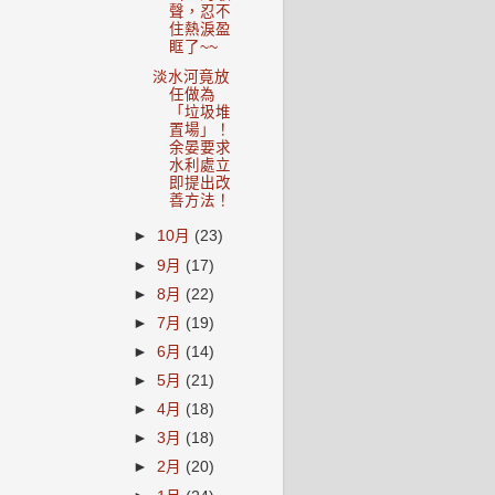
聲，忍不
住熱淚盈
眶了~~
淡水河竟放
任做為
「垃圾堆
置場」！
余晏要求
水利處立
即提出改
善方法！
►
10月
(23)
►
9月
(17)
►
8月
(22)
►
7月
(19)
►
6月
(14)
►
5月
(21)
►
4月
(18)
►
3月
(18)
►
2月
(20)