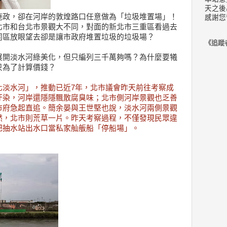
天之後
施政，卻在河岸的敦煌路口任意做為「垃圾堆置場」！
感謝您
北市和台北市景觀大不同，對面的新北市三重區看過去
同區放眼望去卻是讓市政府堆置垃圾的垃圾場？
《追蹤
展開淡水河綠美化，但只編列三千萬夠嗎？為什麼要犧
只為了計算價錢？
化淡水河」，推動已近7年，北市議會昨天前往考察成
汙染，河岸還隱隱飄散腐臭味；北市側河岸景觀也乏善
市府急起直追。簡余晏與王世堅也說，淡水河兩側景觀
然，北市則荒草一片。昨天考察過程，不僅發現民眾違
把抽水站出水口當私家舢舨船「停船場」。