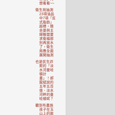
想看看~~
衛生局抽測
23項油品
中7項「反
式脂肪」
超標，簡
余晏與主
婦聯盟要
求衛福部
別再放水
了，衛生
局應全面
展開抽測
也是民生詐
欺的「淡
水河曼哈
頓計
畫」！郝
龍斌說的
五年五百
億、淡水
河畔的曼
哈頓呢？
聽到布農族
孩子在玉
山上的歌