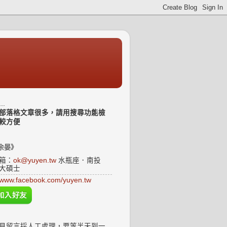
..
部落格文章很多，請用搜尋功能檢
較方便
余晏》
箱：
ok@yuyen.tw
水瓶座．南投
大碩士
www.facebook.com/yuyen.tw
見留言採人工處理，要等半天到一