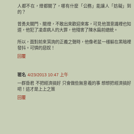
人都不在，燈都關了，哪有什麼「公務」能讓人「妨礙」到
的？
曾勇夫關門、關燈，不敢出來歡迎來客，可見他潛意識裡也知
道，他犯了凌虐病人的大罪，他殘害了陳水扁前總統。
所以，面對前來質詢的正義之聲時，他像老鼠一樣躲在黑暗裡
發抖。可憐的惡奴！
回覆
匿名
4/23/2013 10:47 上午
一群昏君 不把經濟搞好 只會做些無意羲的事 想想把經濟搞好
吧！這才是上上之策
回覆