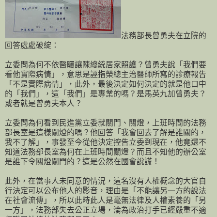
法務部長曾勇夫在立院的
回答處處破綻：
立委問為何不依醫矚讓陳總統居家照護？曾勇夫說「我們要
看他實際病情」，意思是誣指榮總主治醫師所寫的診療報告
「不是實際病情」，此外，最後決定如何決定的就是他口中
的「我們」，這「我們」是專業的嗎？是馬英九加曾勇夫？
或者就是曾勇夫本人？
立委問為何看到民進黨立委就關門、關燈，上班時間的法務
部長室是這樣關燈的嗎？他回答「我會回去了解是誰關的，
我不了解」，事發至今從他決定控告立委到現在，他竟還不
知道法務部長室為何在上班時間關燈？而且不知他的辦公室
是誰下令關燈關門的？這是公然在國會說謊！
此外，在當事人未同意的情況，這名沒有人權概念的大官自
行決定可以公布他人的影音，理由是「不能讓另一方的說法
在社會流傳」，所以此時此人是毫無法律及人權素養的「另
一方」，法務部失去公正立場，淪為政治打手已經嚴重不適