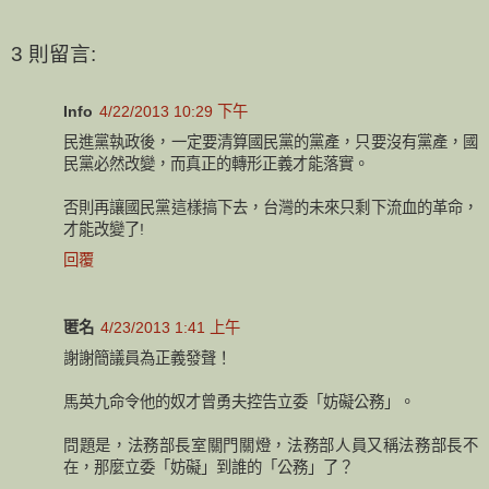
3 則留言:
Info
4/22/2013 10:29 下午
民進黨執政後，一定要清算國民黨的黨產，只要沒有黨產，國
民黨必然改變，而真正的轉形正義才能落實。
否則再讓國民黨這樣搞下去，台灣的未來只剩下流血的革命，
才能改變了!
回覆
匿名
4/23/2013 1:41 上午
謝謝簡議員為正義發聲！
馬英九命令他的奴才曾勇夫控告立委「妨礙公務」。
問題是，法務部長室關門關燈，法務部人員又稱法務部長不
在，那麼立委「妨礙」到誰的「公務」了？