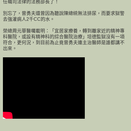
任職司法律的法務部長了！
別忘了，曾勇夫還曾因為聽說陳總統無法排尿，而要求獄警
去強灌病人2千CC的水。
榮總周元華醫囑載明：「宜居家療養，轉到離家近的精神專
科醫院，或設有精神科的綜合醫院治療」培德監獄沒有一項
符合，更何況，到目前為止竟曾勇夫連主治醫師是誰都講不
出來。