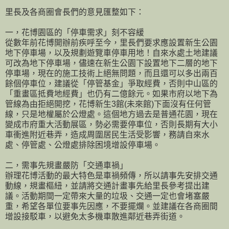
里長及各商圈會長們的意見匯整如下：
一，花博園區的「停車需求」刻不容緩
從數年前花博開辦前疾呼至今，里長們要求應設置新生公園
地下停車場，以及規劃遊覽車停車用地！自來水處土地建議
可改為地下停車場，儘速在新生公園下設置地下二層的地下
停車場，現在的施工技術上絕無問題，而且還可以多出兩百
餘個停車位，建議從「停管基金」爭取經費，否則中山區的
「重畫區抵費地經費」也仍有二億餘元。如果市府以地下為
管線為由拒絕開挖，花博新生3館(未來館)下面沒有任何管
線，只是地權屬於公燈處。這個地方過去是普通花園，現在
變成市府重大活動展區，勢必需要停車位，否則長期有大小
車衝進附近巷弄，造成周圍居民生活受影響，務請自來水
處、停管處、公燈處排除困境增設停車場。
二，需事先規畫嚴防「交通車禍」
辦理花博活動的最大特色是車禍頻傳，所以請事先安排交通
動線，規畫樞紐，並請將交通計畫事先給里長參考提出建
議。活動期間一定帶來大量的垃圾、交通一定也會堵塞嚴
重，希望各單位要事先因應，不要擺爛。並建議在各商圈間
增設接駁車，以避免太多機車散進鄰近巷弄街道。