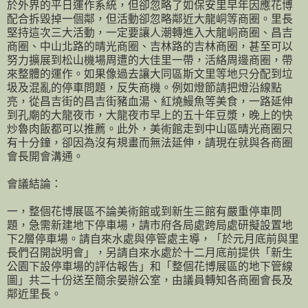
於外界的平日運作系統，但卻忽略了如保安里早年因應花博
配合拆毀掉一個鄰，但活動卻忽略鄰近大龍峒等商圈。里長
堅持這次三大活動，一定要讓人潮轉進入大龍峒商圈、昌吉
商圈、中山北路的晴光商圈、吉林路的吉林商圈，甚至可以
努力擴展到松山機場周遭的大佳里一帶，活絡周邊商圈，帶
來整體的運作。如果像過去讓大同區斯文里等地只分配到垃
圾及混亂的停車問題，反失商機。例如燈節請把燈沿線點
亮，從昌吉街的昌吉街豬血湯、紅燒鰻魚等美食，一路延伸
到孔廟的大龍夜市，大龍夜市早上的五十年豆漿，晚上的快
炒魯肉飯都可以推薦。此外，美術館走到中山區晴光商圈只
有十分鐘，卻因為沒有規畫而無法延伸，請現在就與各商圈
會長開會溝通。
會議結論：
一，整個花博展區不論美術館或到新生三館有嚴重停車問
題，急需新建地下停車場，請市府各局處跨局處研擬設置地
下2層停車場。請自來水處與停管處主導，「於元月底前與里
長們召開說明會」，另請自來水處於十二月底前提供「新生
公園下設停車場的評估報告」和「整個花博展區的地下管線
圖」共二十份送至簡余晏辦公室，由議員轉知各商圈會長及
鄰近里長。