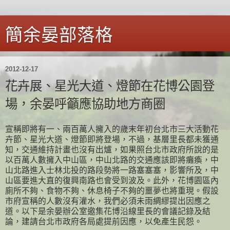
簡余晏部落格
2012-12-17
花卉展、星光大道、燈節在花博公園登
場，余晏呼籲應協助地方商圈
宣稱即將有一、兩百萬人擁入的歲末年初台北市三大活動花
卉節、星光大道、燈節即將登場，不過，基層里長都未獲通
知，交通維持計畫也沒有出爐，如果照台北市政府所說的是
以百萬人數擁入中山區，中山北路的交通應該即將癱瘓，中
山北路進入士林北投的路段勢將一路塞塞塞，影響所及，中
山區要進大直的復興南路也會受到波及。此外，花博園區內
廁所不夠、食物不夠、休息椅子不夠的噩夢也將重現。假設
市府宣稱的人數沒有灌水，我們必須未雨綢繆提出因應之
道。以下是余晏辦公室邀集花博沿線里長的會議記錄及結
論，建請台北市政府各局處提前因應，以免產生民怨。