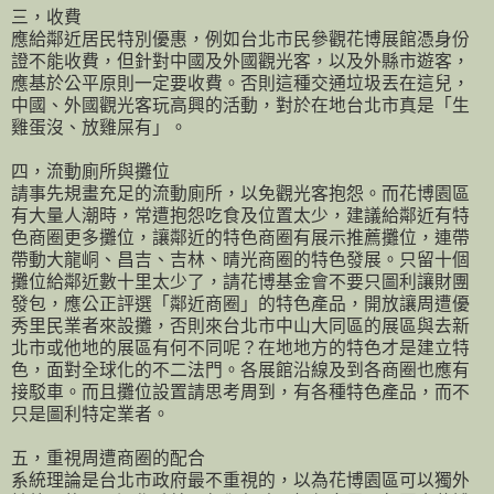
三，收費
應給鄰近居民特別優惠，例如台北市民參觀花博展館憑身份
證不能收費，但針對中國及外國觀光客，以及外縣市遊客，
應基於公平原則一定要收費。否則這種交通垃圾丟在這兒，
中國、外國觀光客玩高興的活動，對於在地台北市真是「生
雞蛋沒、放雞屎有」。
四，流動廁所與攤位
請事先規畫充足的流動廁所，以免觀光客抱怨。而花博園區
有大量人潮時，常遭抱怨吃食及位置太少，建議給鄰近有特
色商圈更多攤位，讓鄰近的特色商圈有展示推薦攤位，連帶
帶動大龍峒、昌吉、吉林、晴光商圈的特色發展。只留十個
攤位給鄰近數十里太少了，請花博基金會不要只圖利讓財團
發包，應公正評選「鄰近商圈」的特色產品，開放讓周遭優
秀里民業者來設攤，否則來台北市中山大同區的展區與去新
北市或他地的展區有何不同呢？在地地方的特色才是建立特
色，面對全球化的不二法門。各展館沿線及到各商圈也應有
接駁車。而且攤位設置請思考周到，有各種特色產品，而不
只是圖利特定業者。
五，重視周遭商圈的配合
系統理論是台北市政府最不重視的，以為花博園區可以獨外