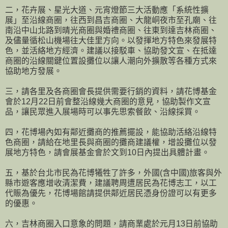
二，花卉展、星光大道、元宵燈節三大活動應「系統性擴
展」至沿線商圈，往西到昌吉商圈、大龍峒夜市至孔廟、往
南沿中山北路到晴光商圈與婚禮商圈、往東到達吉林商圈、
及儘量循松山機場往大佳里方向。以發揮地方特色來發展特
色，並活絡地方經濟。建議以接駁車、協助發文宣、在抵達
商圈的沿線關鍵位置設攤位以讓人潮向外擴散等各種方式來
協助地方發展。
三，請各里及各商圈會長提供需要行銷的資料，請花博基金
會於12月22日前會整沿線幾大商圈的意見，協助製作文宣
品，讓民眾進入展場時可以事先思索餐飲、沿線採買。
四，花博場內如有鄰近攤商的推薦擺設，能協助活絡沿線特
色商圈，請給在地里長與商圈的攤商建議權，增設攤位以發
展地方特色，請會展基金會於文到10日內提出具體計畫。
五，基於台北市民為花博犧牲了許多，外國(含中國)旅客與外
縣市遊客應增收清潔費，建議聘周遭居民為花博志工，以工
代賑為優先，花博場館請提供鄰近居民憑身份證可以有更多
的優惠。
六，吉林商圈入口意象的問題，請商業處於元月13日前協助