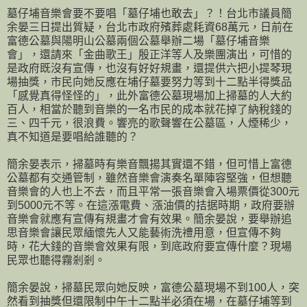
墓仔埔音樂會要不要唱「墓仔埔也敢去」？！台北市議員簡
余晏三日提出質疑，台北市政府殯葬處耗資68萬元，日前在
富德公墓與陽明山公墓兩個公墓舉辦二場「墓仔埔音樂
會」，還請來「金曲歌王」殷正洋等人及樂團演出，可惜的
是政府既沒有宣傳，也沒有好好規畫，還提供六把小提琴現
場抽獎，市民向她反應在埔仔墓要努力等到十二點半得獎品
「感覺真得怪怪的」，此外富德公墓現場加上掃墓的人大約
百人，相當於聽到音樂的一名市民的成本就花掉了納稅錢的
三、四千元，很浪費。響亮的歌聲響在公墓區，人煙稀少，
真不知道是要唱給誰聽的？
簡余晏表示，掃墓時有樂音飄揚其實還不錯，但可惜上富德
公墓都有交通管制，雖然音樂會演奏名單陣容堅強，但想聽
音樂會的人也上不去，而且平常一張音樂會入場票價從300元
到5000元不等。在這漲電費、漲油價的拮据時期，政府要辦
音樂會就應有宣傳有規畫才會有效果。簡余晏說，要舉辦追
思音樂會讓民眾緬懷先人又能藝術洗禮用意，但宣傳不夠
時，花大錢的音樂會效果有限，到底政府要宣傳什麼？現場
民眾也聽得霧剎剎。
簡余晏說，掃墓民眾向她反映，富德公墓現場不到100人，突
然看到抽獎但還限制中午十二點半必須在場，在墓仔埔等到