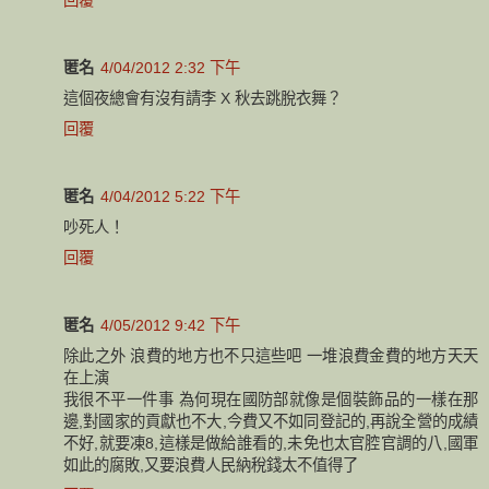
匿名
4/04/2012 2:32 下午
這個夜總會有沒有請李 X 秋去跳脫衣舞？
回覆
匿名
4/04/2012 5:22 下午
吵死人！
回覆
匿名
4/05/2012 9:42 下午
除此之外 浪費的地方也不只這些吧 一堆浪費金費的地方天天
在上演
我很不平一件事 為何現在國防部就像是個裝飾品的一樣在那
邊,對國家的貢獻也不大,今費又不如同登記的,再說全營的成績
不好,就要凍8,這樣是做給誰看的,未免也太官腔官調的八,國軍
如此的腐敗,又要浪費人民納稅錢太不值得了