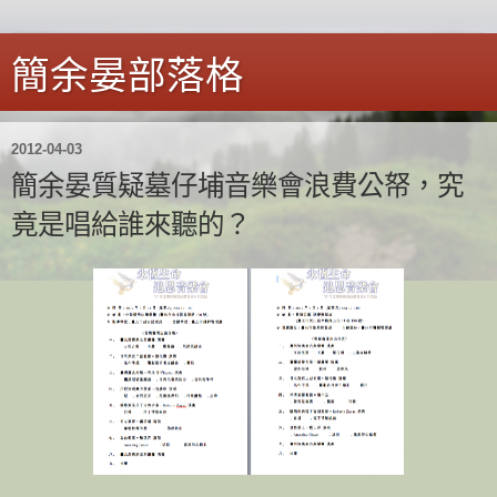
簡余晏部落格
2012-04-03
簡余晏質疑墓仔埔音樂會浪費公帑，究
竟是唱給誰來聽的？