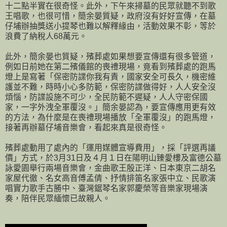
十二點半實在很奇怪。此外，下午來掃墓的民眾就聽不到歌
王唱歌，也很可惜，簡余晏質疑，政府沒有好好宣傳，在墓
仔埔辦抽獎送小提琴也難以解釋緣由，活動效果不彰，等於
浪費了納稅人68萬元。
此外，簡余晏也質疑，殯葬處如果想要宣傳還有很多管道，
例如日前她在第二殯儀館的喪禮現場，竟看到殯葬處的跑馬
燈上是寫著「保密防諜你我有責，國家安全可長久，機密維
護並不難，時時小心多防範，保密防諜做得好，人人安全沒
煩惱，防諜設施不可少，全民防範不遲疑，人人守密保國
家，一字外洩全軍覆沒。」簡余晏認為，要宣傳應用更有效
的方法，為什麼是在喪禮現場播放「全軍覆沒」的跑馬燈，
接著再辦墓仔埔音樂會，看起來真是很奇怪。
殯葬處動用了處內的「運用媒體宣導費用」，採「評選再議
價」方式，於3月31日及４月１日在陽明山臻愛樓及富德公墓
詠愛園舉行兩場音樂會，金曲歌王殷正洋、日本東京二胡名
家屋代徹、名女高音傅孟倩、抒情排笛名家張中立、民歌演
唱實力歌手古勝中、臺灣鋸琴名家郭慶榮等音樂家現場演
奏，陪伴民眾緬懷已故親人。