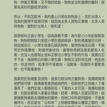
狗，然後又棄養，又不做好結紮，狗狗並沒有選擇的權利，就
莫名其妙的變成流浪狗。
所以，不知怎麼地，我的愛心只用在狗狗身上，至於台灣人，
我真的覺得不值得可憐，就因為太多人買狗又棄養，太多人虐
待狗狗，我對於台灣人，很失望！
我曾經糾正過小學生，因為我看不慣，為什麼小小年紀就欺負
狗，狗狗明明就只是從小學生面前經過，對他搖搖尾巴示好，
就這樣而已，小學生就拿石頭丟狗狗，當然狗被丟石頭，不就
等於你挑釁他，狗當然會吠你，連學校老師及家長都有人在
看，也沒人出面制止並糾正那位小學生不對的行為，我實在忍
不下去，我很明白的跟小學生講，狗狗又沒對你怎樣，他走他
的，你走你的，如果你不喜歡他，沒關係，但請你不要欺負
他，也不能傷害他！
我家附近有幾隻流浪狗，我家已經沒地方養狗狗，我媽媽覺得
他們很可憐，我媽會拿東西給他們吃，但是他們之前被人下毒
毒死了，我們全家人都很抓狂，下毒的人太可惡，我媽知道是
誰，也跑去那個人家裏去理論，結果，那個人怎麼回答的，說
那幾隻狗會跑去踐踏他的園地，而他口中所謂的園地，不過是
幾坪大，而且是在＂公有地＂上搭棚架種絲瓜種菜之類的，搞