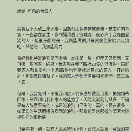
話題: 可惡的台灣人
其實我不太敢上來這裏，因為有太多狗狗被遺棄，被虐待的事
實，一直都在發生，多到讓我看了很難過，很心痛；我是個愛
狗的人，但很汗顏的是，我所能做的只是買個便當給流浪狗
吃，其他的，我無能為力。
曾經我也將流浪狗帶回家養，本來是一隻，但明天又看到，又
再帶一隻回家，結果，我家現在養了將近20隻的流浪狗，還好
我家人都很愛狗，也都將狗狗們當成是自己的家人，打預防
針，也都做好結紮了，我的家人們都準備要和狗狗們一直生活
下去。
但是，我發覺到，不論我和家人們多麼想救流浪狗，把狗狗帶
回家，已經超出我和家人的能力了，因為流浪狗何其多，不論
是有人故意棄養的，或是流浪狗自己生的，真的，實在很多，
如果您的生活週遭沒看到流浪狗，那肯定是您那邊的清潔大隊
抓狗抓的很徹底！
只要熱潮一到，就有人故意繁衍小狗，台灣人就會一窩蜂的買