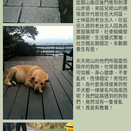
從圓山飯店後門進到劍潭
山步道，來這兒爬山的通
常是世代居住在大同區、
士林區的老台北人，在這
兒久居的老台北人因為商
業發展得早，社會組織發
展細密，生活儀式繁複，
社交親友圈穩定，多數都
養生有道。
天天爬山的他們所寵愛而
陪伴的狗狗，也常是健美
可信賴、身心健康、不會
亂吠，性情穩定！奇怪的
是，為什麼長得俊美的牧
羊犬都一律被名叫為南西
呢？我們延路遇到的狗狗
們，竟然沒有一隻會亂
吠！真是有教養！