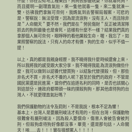
什麼！你在公有地上種東西，狗狗去那邊玩耍，你就毒死狗，
而且擺明一副理直氣壯，來一隻他就毒一隻，來二隻就湊一
雙，彷彿我們拿無可奈何，我媽氣到去警察局報案，可悲的
是，警察說：無法受理，因為是流浪狗，沒有主人，而且除非
是＂人命關天＂要不然，我們是在＂勞民傷財＂反正被清潔隊
抓去的狗到最後也是會死，這樣有什麼不一樣？結果我們真的
拿那個人無可奈何，眼睜睜的看他屠殺生命，喔，我忘了，如
果照警察的說法，只有人的命才有價，狗的生命，似乎不值一
提！
以上，真的都是我親身經歷，我不曉得我什麼時候還會上來，
所以我將我的感受跟大家分享，我不曉得我能為流浪狗做些什
麼，我可以做到以認養代替買狗，以結紮代替撲殺，但，那些
非名犬不買，非名犬不養的人呢？甚至於我們的政府，不管是
國民黨還是民進黨，當你們在追逐名利的同時，是否也該關心
到這部分，連政府都帶頭一昧的撲殺狗狗，那其他虐待狗的台
灣人，不就更理直氣壯嗎？
我們保護動物的法令及罰則，不是我說，根本不足為懼！
基本上，台灣人是要嚴刑峻法才有用的。但在台灣，保護動物
很難會有嚴刑峻法，因為殺人要償命，傷害人會被告會被判
刑，但殺狗虐待狗好像都沒事，畢竟，還是那句話，人命關
天！唉......去！！！實在很想罵人！！！！